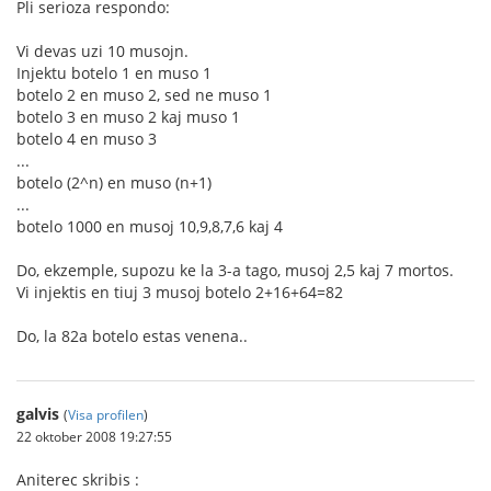
Pli serioza respondo:
Vi devas uzi 10 musojn.
Injektu botelo 1 en muso 1
botelo 2 en muso 2, sed ne muso 1
botelo 3 en muso 2 kaj muso 1
botelo 4 en muso 3
...
botelo (2^n) en muso (n+1)
...
botelo 1000 en musoj 10,9,8,7,6 kaj 4
Do, ekzemple, supozu ke la 3-a tago, musoj 2,5 kaj 7 mortos.
Vi injektis en tiuj 3 musoj botelo 2+16+64=82
Do, la 82a botelo estas venena..
galvis
(
Visa profilen
)
22 oktober 2008 19:27:55
Aniterec skribis :