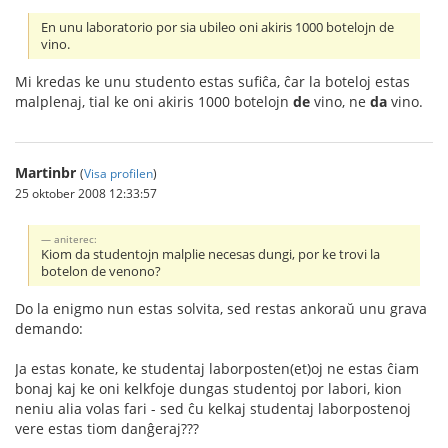
En unu laboratorio por sia ubileo oni akiris 1000 botelojn de
vino.
Mi kredas ke unu studento estas sufiĉa, ĉar la boteloj estas
malplenaj, tial ke oni akiris 1000 botelojn
de
vino, ne
da
vino.
Martinbr
(
Visa profilen
)
25 oktober 2008 12:33:57
aniterec:
Kiom da studentojn malplie necesas dungi, por ke trovi la
botelon de venono?
Do la enigmo nun estas solvita, sed restas ankoraŭ unu grava
demando:
Ja estas konate, ke studentaj laborposten(et)oj ne estas ĉiam
bonaj kaj ke oni kelkfoje dungas studentoj por labori, kion
neniu alia volas fari - sed ĉu kelkaj studentaj laborpostenoj
vere estas tiom danĝeraj???