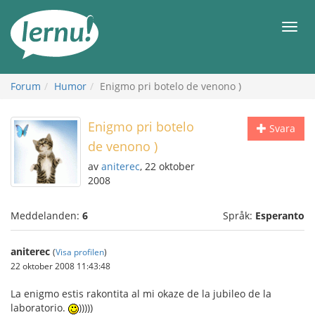
Till
sidans
Meny
innehåll
Forum
Humor
Enigmo pri botelo de venono )
Enigmo pri botelo
Svara
de venono )
av
aniterec
, 22 oktober
2008
Meddelanden:
6
Språk:
Esperanto
aniterec
(
Visa profilen
)
22 oktober 2008 11:43:48
La enigmo estis rakontita al mi okaze de la jubileo de la
laboratorio.
)))))