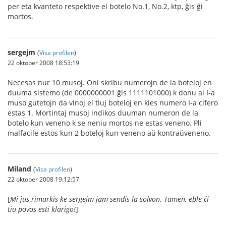
per eta kvanteto respektive el botelo No.1, No.2, ktp, ĝis ĝi
mortos.
sergejm
(
Visa profilen
)
22 oktober 2008 18:53:19
Necesas nur 10 musoj. Oni skribu numerojn de la boteloj en
duuma sistemo (de 0000000001 ĝis 1111101000) k donu al I-a
muso gutetojn da vinoj el tiuj boteloj en kies numero I-a cifero
estas 1. Mortintaj musoj indikos duuman numeron de la
botelo kun veneno k se neniu mortos ne estas veneno. Pli
malfacile estos kun 2 boteloj kun veneno aŭ kontraŭveneno.
Miland
(
Visa profilen
)
22 oktober 2008 19:12:57
[
Mi ĵus rimarkis ke sergejm jam sendis la solvon. Tamen, eble ĉi
tiu povos esti klarigo!
]