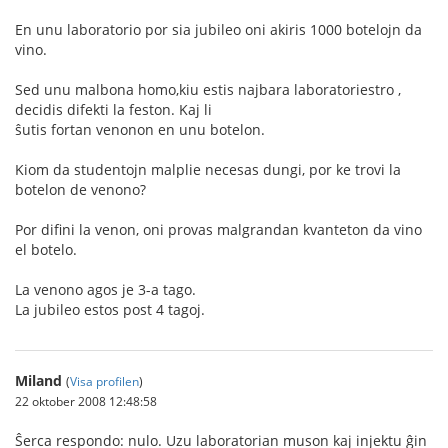
En unu laboratorio por sia jubileo oni akiris 1000 botelojn da
vino.
Sed unu malbona homo,kiu estis najbara laboratoriestro ,
decidis difekti la feston. Kaj li
ŝutis fortan venonon en unu botelon.
Kiom da studentojn malplie necesas dungi, por ke trovi la
botelon de venono?
Por difini la venon, oni provas malgrandan kvanteton da vino
el botelo.
La venono agos je 3-a tago.
La jubileo estos post 4 tagoj.
Miland
(
Visa profilen
)
22 oktober 2008 12:48:58
Ŝerca respondo: nulo. Uzu laboratorian muson kaj injektu ĝin