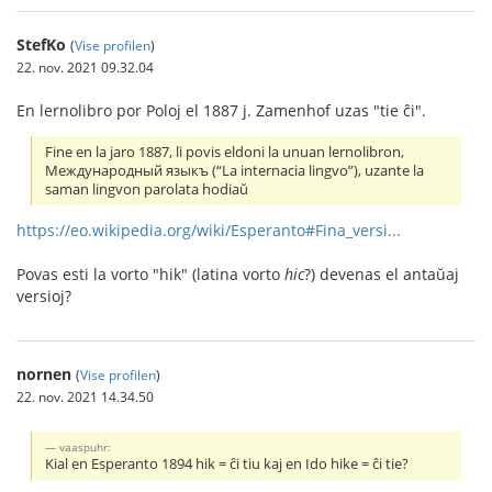
StefKo
(
Vise profilen
)
22. nov. 2021 09.32.04
En lernolibro por Poloj el 1887 j. Zamenhof uzas "tie ĉi".
Fine en la jaro 1887, li povis eldoni la unuan lernolibron,
Международный языкъ (“La internacia lingvo”), uzante la
saman lingvon parolata hodiaŭ
https://eo.wikipedia.org/wiki/Esperanto#Fina_versi...
Povas esti la vorto "hik" (latina vorto
hic
?) devenas el antaŭaj
versioj?
nornen
(
Vise profilen
)
22. nov. 2021 14.34.50
vaaspuhr:
Kial en Esperanto 1894 hik = ĉi tiu kaj en Ido hike = ĉi tie?