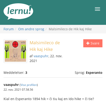
Til
indholdet
Men
Forum
Om andre sprog
Malsimileco de Hik kaj Hike
Malsimileco de
Svare
Hik kaj Hike
af
vaaspuhr
, 22. nov.
2021
Meddelelser:
3
Sprog:
Esperanto
vaaspuhr
(
Vise profilen
)
22. nov. 2021 07.58.56
Kial en Esperanto 1894 hik = ĉi tiu kaj en Ido hike = ĉi tie?