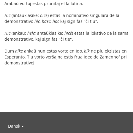
Ambaŭ vortoj estas prunitaj el la latina.
Hĭc
(antaŭklasike:
hĭcĕ
) estas la nominativo singulara de la
demonstrativo
hic, haec, hoc
kaj signifas "ĉi tiu".
Hīc
(ankaŭ:
heic
; antaŭklasike:
hīcĕ
) estas la lokativo de la sama
demonstrativo, kaj signifas "ĉi tie".
Dum
hike
ankaŭ nun estas vorto en Ido,
hik
ne plu ekzistas en
Esperanto. Tiu vorto verŝajne estis frua ideo de Zamenhof pri
demonstrativoj.
Dansk