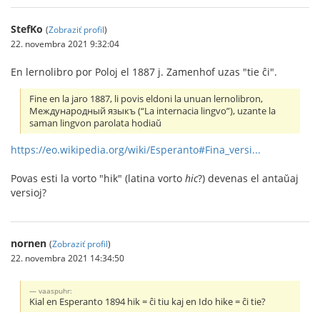
StefKo
(
Zobraziť profil
)
22. novembra 2021 9:32:04
En lernolibro por Poloj el 1887 j. Zamenhof uzas "tie ĉi".
Fine en la jaro 1887, li povis eldoni la unuan lernolibron,
Международный языкъ (“La internacia lingvo”), uzante la
saman lingvon parolata hodiaŭ
https://eo.wikipedia.org/wiki/Esperanto#Fina_versi...
Povas esti la vorto "hik" (latina vorto
hic
?) devenas el antaŭaj
versioj?
nornen
(
Zobraziť profil
)
22. novembra 2021 14:34:50
vaaspuhr:
Kial en Esperanto 1894 hik = ĉi tiu kaj en Ido hike = ĉi tie?