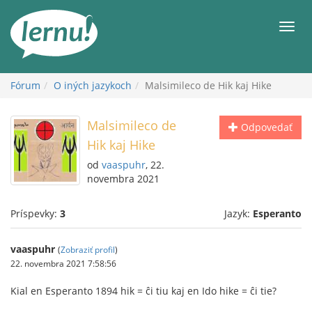
Späť
na
Men
obsah
Fórum
O iných jazykoch
Malsimileco de Hik kaj Hike
Malsimileco de
Odpovedať
Hik kaj Hike
od
vaaspuhr
, 22.
novembra 2021
Príspevky:
3
Jazyk:
Esperanto
vaaspuhr
(
Zobraziť profil
)
22. novembra 2021 7:58:56
Kial en Esperanto 1894 hik = ĉi tiu kaj en Ido hike = ĉi tie?