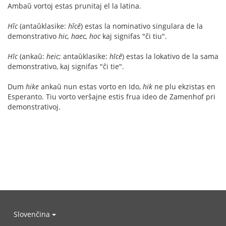
Ambaŭ vortoj estas prunitaj el la latina.
Hĭc
(antaŭklasike:
hĭcĕ
) estas la nominativo singulara de la
demonstrativo
hic, haec, hoc
kaj signifas "ĉi tiu".
Hīc
(ankaŭ:
heic
; antaŭklasike:
hīcĕ
) estas la lokativo de la sama
demonstrativo, kaj signifas "ĉi tie".
Dum
hike
ankaŭ nun estas vorto en Ido,
hik
ne plu ekzistas en
Esperanto. Tiu vorto verŝajne estis frua ideo de Zamenhof pri
demonstrativoj.
Slovenčina