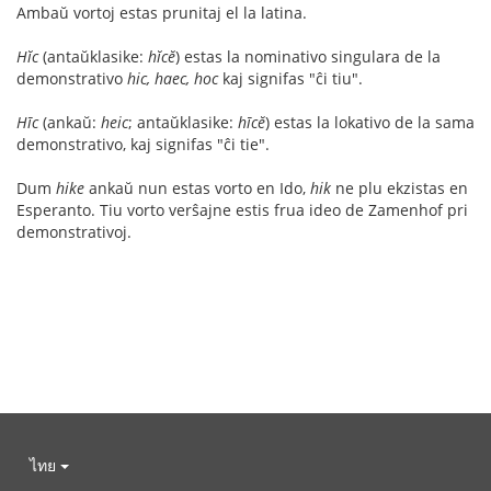
Ambaŭ vortoj estas prunitaj el la latina.
Hĭc
(antaŭklasike:
hĭcĕ
) estas la nominativo singulara de la
demonstrativo
hic, haec, hoc
kaj signifas "ĉi tiu".
Hīc
(ankaŭ:
heic
; antaŭklasike:
hīcĕ
) estas la lokativo de la sama
demonstrativo, kaj signifas "ĉi tie".
Dum
hike
ankaŭ nun estas vorto en Ido,
hik
ne plu ekzistas en
Esperanto. Tiu vorto verŝajne estis frua ideo de Zamenhof pri
demonstrativoj.
ไทย