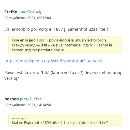
StefKo
(
แสดงโปรไฟล์
)
22 พฤศจิกายน 2021, 09:32:04
En lernolibro por Poloj el 1887 j. Zamenhof uzas "tie ĉi".
Fine en la jaro 1887, li povis eldoni la unuan lernolibron,
Международный языкъ (“La internacia lingvo”), uzante la
saman lingvon parolata hodiaŭ
https://eo.wikipedia.org/wiki/Esperanto#Fina_versi...
Povas esti la vorto "hik" (latina vorto
hic
?) devenas el antaŭaj
versioj?
nornen
(
แสดงโปรไฟล์
)
22 พฤศจิกายน 2021, 14:34:50
vaaspuhr:
Kial en Esperanto 1894 hik = ĉi tiu kaj en Ido hike = ĉi tie?