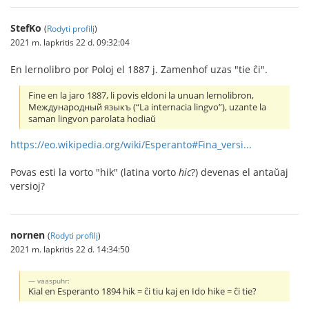
StefKo
(
Rodyti profilį
)
2021 m. lapkritis 22 d. 09:32:04
En lernolibro por Poloj el 1887 j. Zamenhof uzas "tie ĉi".
Fine en la jaro 1887, li povis eldoni la unuan lernolibron,
Международный языкъ (“La internacia lingvo”), uzante la
saman lingvon parolata hodiaŭ
https://eo.wikipedia.org/wiki/Esperanto#Fina_versi...
Povas esti la vorto "hik" (latina vorto
hic
?) devenas el antaŭaj
versioj?
nornen
(
Rodyti profilį
)
2021 m. lapkritis 22 d. 14:34:50
vaaspuhr:
Kial en Esperanto 1894 hik = ĉi tiu kaj en Ido hike = ĉi tie?