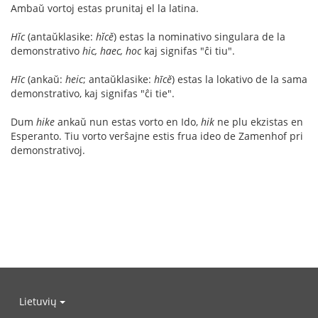
Ambaŭ vortoj estas prunitaj el la latina.
Hĭc
(antaŭklasike:
hĭcĕ
) estas la nominativo singulara de la
demonstrativo
hic, haec, hoc
kaj signifas "ĉi tiu".
Hīc
(ankaŭ:
heic
; antaŭklasike:
hīcĕ
) estas la lokativo de la sama
demonstrativo, kaj signifas "ĉi tie".
Dum
hike
ankaŭ nun estas vorto en Ido,
hik
ne plu ekzistas en
Esperanto. Tiu vorto verŝajne estis frua ideo de Zamenhof pri
demonstrativoj.
Lietuvių