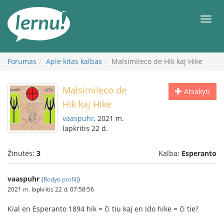
Į
turinį
Meni
Forumas
Apie kitas kalbas
Malsimileco de Hik kaj Hike
Malsimileco de
Atsakyti
Hik kaj Hike
vaaspuhr
, 2021 m.
lapkritis 22 d.
Žinutės:
3
Kalba:
Esperanto
vaaspuhr
(
Rodyti profilį
)
2021 m. lapkritis 22 d. 07:58:56
Kial en Esperanto 1894 hik = ĉi tiu kaj en Ido hike = ĉi tie?