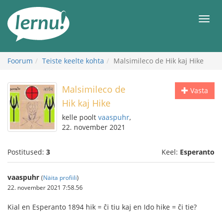
Sisu
juurde
Men
Foorum
Teiste keelte kohta
Malsimileco de Hik kaj Hike
Malsimileco de
Vasta
Hik kaj Hike
kelle poolt
vaaspuhr
,
22. november 2021
Postitused:
3
Keel:
Esperanto
vaaspuhr
(
Näita profiili
)
22. november 2021 7:58.56
Kial en Esperanto 1894 hik = ĉi tiu kaj en Ido hike = ĉi tie?