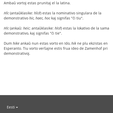
Ambaŭ vortoj estas prunitaj el la latina.
Hĭc
(antaŭklasike:
hĭcĕ
) estas la nominativo singulara de la
demonstrativo
hic, haec, hoc
kaj signifas "ĉi tiu".
Hīc
(ankaŭ:
heic
; antaŭklasike:
hīcĕ
) estas la lokativo de la sama
demonstrativo, kaj signifas "ĉi tie".
Dum
hike
ankaŭ nun estas vorto en Ido,
hik
ne plu ekzistas en
Esperanto. Tiu vorto verŝajne estis frua ideo de Zamenhof pri
demonstrativoj.
Eesti