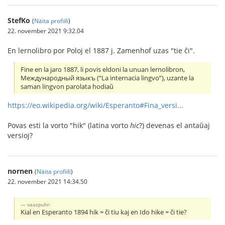
StefKo
(
Näita profiili
)
22. november 2021 9:32.04
En lernolibro por Poloj el 1887 j. Zamenhof uzas "tie ĉi".
Fine en la jaro 1887, li povis eldoni la unuan lernolibron,
Международный языкъ (“La internacia lingvo”), uzante la
saman lingvon parolata hodiaŭ
https://eo.wikipedia.org/wiki/Esperanto#Fina_versi...
Povas esti la vorto "hik" (latina vorto
hic
?) devenas el antaŭaj
versioj?
nornen
(
Näita profiili
)
22. november 2021 14:34.50
vaaspuhr:
Kial en Esperanto 1894 hik = ĉi tiu kaj en Ido hike = ĉi tie?