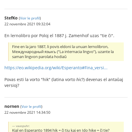
StefKo
(
Voir le profil
)
22 novembre 2021 09:32:04
En lernolibro por Poloj el 1887 j. Zamenhof uzas "tie ĉi".
Fine en la jaro 1887, li povis eldoni la unuan lernolibron,
Международный языкъ (“La internacia lingvo”), uzante la
saman lingvon parolata hodiaŭ
https://eo.wikipedia.org/wiki/Esperanto#Fina_versi...
Povas esti la vorto "hik" (latina vorto
hic
?) devenas el antaŭaj
versioj?
nornen
(
Voir le profil
)
22 novembre 2021 14:34:50
vaaspuhr:
Kial en Esperanto 1894 hik = ĉi tiu kaj en Ido hike = ĉi tie?