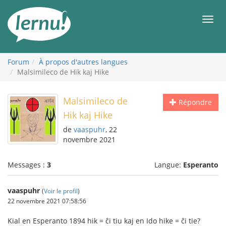
Aller
au
Men
contenu
Forum
À propos d'autres langues
Malsimileco de Hik kaj Hike
Malsimileco de
Répondre
Hik kaj Hike
de
vaaspuhr
, 22
novembre 2021
Messages :
3
Langue:
Esperanto
vaaspuhr
(
Voir le profil
)
22 novembre 2021 07:58:56
Kial en Esperanto 1894 hik = ĉi tiu kaj en Ido hike = ĉi tie?