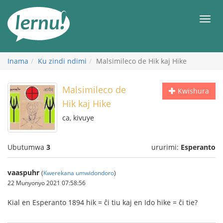
Ku
rupapuro
Urut
rw'ibirimwo
Inama
Ku zindi ndimi
Malsimileco de Hik kaj Hike
Malsimileco de
Kwishura
Hik kaj Hike
ca, kivuye
Ubutumwa
3
ururimi:
Esperanto
vaaspuhr
(
Kwerekana umwidondoro
)
22 Munyonyo 2021 07:58:56
Kial en Esperanto 1894 hik = ĉi tiu kaj en Ido hike = ĉi tie?