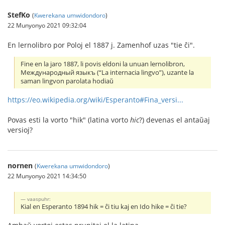
StefKo
(
Kwerekana umwidondoro
)
22 Munyonyo 2021 09:32:04
En lernolibro por Poloj el 1887 j. Zamenhof uzas "tie ĉi".
Fine en la jaro 1887, li povis eldoni la unuan lernolibron,
Международный языкъ (“La internacia lingvo”), uzante la
saman lingvon parolata hodiaŭ
https://eo.wikipedia.org/wiki/Esperanto#Fina_versi...
Povas esti la vorto "hik" (latina vorto
hic
?) devenas el antaŭaj
versioj?
nornen
(
Kwerekana umwidondoro
)
22 Munyonyo 2021 14:34:50
vaaspuhr:
Kial en Esperanto 1894 hik = ĉi tiu kaj en Ido hike = ĉi tie?