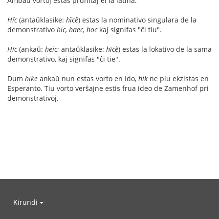
Ambaŭ vortoj estas prunitaj el la latina.
Hĭc
(antaŭklasike:
hĭcĕ
) estas la nominativo singulara de la
demonstrativo
hic, haec, hoc
kaj signifas "ĉi tiu".
Hīc
(ankaŭ:
heic
; antaŭklasike:
hīcĕ
) estas la lokativo de la sama
demonstrativo, kaj signifas "ĉi tie".
Dum
hike
ankaŭ nun estas vorto en Ido,
hik
ne plu ekzistas en
Esperanto. Tiu vorto verŝajne estis frua ideo de Zamenhof pri
demonstrativoj.
Kirundi