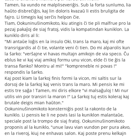
Tamen, lia vundo ne malpliseveriĝis. Sub la forta sunlumo, lia
haŭto disbreĉiĝis, kaj lin doloris kvazaŭ li estis bruligita de
fajro. Li timegis kaj serĉis helpon ĉie.
Tiam, Ookuninuŝinomikoto, kiu atingis ĉi tie pli malfrue pro la
pezaj pakaĵoj de siaj fratoj, vidis la kompatindan kuniklon. La
kuniklo diris al li:
"Mi antaŭe loĝis en la insulo Oki, trans la maro, kaj mi ofte
transrigardis al ĉi tie, volante veni ĉi tien. Do mi alparolis kun
la ŝarko: "verŝajne vi havas multajn amikojn de via speco. Ĉu
eblus ke vi kaj viaj amikoj formu unu vicon, elde ĉi tie ĝis la
transa flanko? Montru al mi!" "kompreneble ni povas !"
respondis la ŝarko.
Kaj post kiam la ŝarkoj finis formi la vicon, mi saltis sur la
dorsoj de la ŝarkoj kaj venis trans la maro. Mi pensis ke mi
estis tre saĝa ! Tamen, mi diris elkore "vi malsaĝuloj ! Mi nur
utilis vin por transiri la maron !" La ŝarkoj tuj estis koleraj kaj
brutale deigis mian haŭton."
Ookuninuŝinomikoto konsterniĝis post la rakonto de la
kuniklo. Li pensis ke li ne povis lasi la kuniklon malantaŭe,
speciale post la trompo de siaj fratoj. Ookuninuŝinomikoto
proponis al la kuniklo, "unue lavu vian vundon per pura akvo,
en la riveroj, kiuj ne enhavas salon. Kaj poste prenu kelkajn