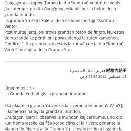
Gong'gong eskapos. Tamen la dio "Kontraŭ Vento" ne venis
ĝustatempe, pro tio Gong'gong eskapis per la helpo de la
granda inundo.
La granda Yu estis kolera, do li ordonis mortigi "Kontraŭ
Vento".
Post multaj jaroj, oni trovis grandan oston de fingro, kiu estas
tiom granda ke per ĝi oni povas plenigi la tutan kamionon.
Onidire, ĉi tiu granda osto estas la ruinaĵo de la dio "Kontraŭ
Vento" mortigita de la Granda Yu.
呼格吉勒图
(عرض الملف الشخصي)
21 أغسطس، 2022 8:41:34 ص
Ĉinaj mitoj (19):
La Granda Yu haltigis la grandan inundon
Ekde kiam la granda Yu venkis la riveran demonon Wu'Zhi'Qi,
li komencis haltigi la grandan inundon.
Unutagon, kiam li observis la inundon kaj cerbumis, unu dio
kun homa vizaĝo kaj fiŝa korpo eliris el la rivero, donante la
Mapon de Riveroj al la Granda Yu. Li estis tre ĝoja legante la