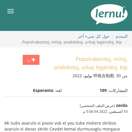
لى
لمحتويات
قائمة
طعام
المنتدى
حول كل شيء آخر
Popolrakontoj, mitoj, anekdotoj, urbaj legendoj, ktp.
Popolrakontoj, mitoj,
رد
anekdotoj, urbaj legendoj, ktp.
من 呼格吉勒图, 30 يوليو، 2022
المشاركات:
109
لغة:
Esperanto
zerdo
(عرض الملف الشخصي)
10 أغسطس، 2022 5:56:54 م
Mi ludis avarulo vi povos vıdı el you tube moliere skribos
avarulo vi devas skribi Cevdet kemal durmusoglu morgaux