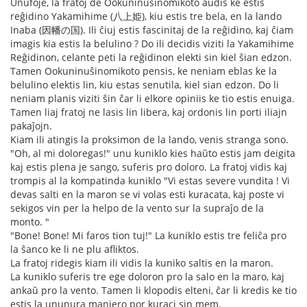
Unufoje, la fratoj de Ookuninuŝinomikoto aŭdis ke estis
reĝidino Yakamihime (八上姫), kiu estis tre bela, en la lando
Inaba (因幡の国). Ili ĉiuj estis fascinitaj de la reĝidino, kaj ĉiam
imagis kia estis la belulino ? Do ili decidis viziti la Yakamihime
Reĝidinon, celante peti la reĝidinon elekti sin kiel ŝian edzon.
Tamen Ookuninuŝinomikoto pensis, ke neniam eblas ke la
belulino elektis lin, kiu estas senutila, kiel sian edzon. Do li
neniam planis viziti ŝin ĉar li elkore opiniis ke tio estis enuiga.
Tamen liaj fratoj ne lasis lin libera, kaj ordonis lin porti iliajn
pakaĵojn.
Kiam ili atingis la proksimon de la lando, venis stranga sono.
"Oh, al mi doloregas!" unu kuniklo kies haŭto estis jam deigita
kaj estis plena je sango, suferis pro doloro. La fratoj vidis kaj
trompis al la kompatinda kuniklo "Vi estas severe vundita ! Vi
devas salti en la maron se vi volas esti kuracata, kaj poste vi
sekigos vin per la helpo de la vento sur la supraĵo de la
monto. "
"Bone! Bone! Mi faros tion tuj!" La kuniklo estis tre feliĉa pro
la ŝanco ke li ne plu afliktos.
La fratoj ridegis kiam ili vidis la kuniko saltis en la maron.
La kuniklo suferis tre ege doloron pro la salo en la maro, kaj
ankaŭ pro la vento. Tamen li klopodis elteni, ĉar li kredis ke tio
estis la ununura maniero por kuraci sin mem.