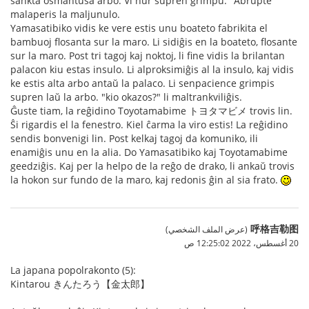
sankta osmantusa arbo. Vi nur supren grimpu." Abrupte
malaperis la maljunulo.
Yamasatibiko vidis ke vere estis unu boateto fabrikita el
bambuoj flosanta sur la maro. Li sidiĝis en la boateto, flosante
sur la maro. Post tri tagoj kaj noktoj, li fine vidis la brilantan
palacon kiu estas insulo. Li alproksimiĝis al la insulo, kaj vidis
ke estis alta arbo antaŭ la palaco. Li senpacience grimpis
supren laŭ la arbo. "kio okazos?" li maltrankviliĝis.
Ĝuste tiam, la reĝidino Toyotamabime トヨタマビメ trovis lin.
Ŝi rigardis el la fenestro. Kiel ĉarma la viro estis! La reĝidino
sendis bonvenigi lin. Post kelkaj tagoj da komuniko, ili
enamiĝis unu en la alia. Do Yamasatibiko kaj Toyotamabime
geedziĝis. Kaj per la helpo de la reĝo de drako, li ankaŭ trovis
la hokon sur fundo de la maro, kaj redonis ĝin al sia frato.
呼格吉勒图
(عرض الملف الشخصي)
20 أغسطس، 2022 12:25:02 ص
La japana popolrakonto (5):
Kintarou きんたろう【金太郎】