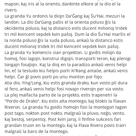
mapon, kaj iris al la oriento, dankinte elkore al la dio el la
rivero.
La granda Yu ordonis la diojn Da'Ĝang kaj Ŝu'Hai, mezuri la
landon. La dio Da'Gang paŝis el la orienta poluso ĝis la
okcidenta poluso, kaj la distanco estis ducent milionoj tridek
tri mil kvincent sepdek kvin paŝoj. Dum la dio Ŝu'Hai marŝis el
la norda poluso ĝis la suda poluso, ankaŭ la distanco estis
ducent milionoj tridek tri mil kvincent sepdek kvin paŝoj.
La granda Yu komencis sian projekton. Li gvidis milojn da
homoj, fosi lagojn, konstrui digojn, transporti teron, kaj plenigi
longajn fosaĵojn. Kaj la dioj en la paradizo ankaŭ venis helpi
lin, eĉ la testudo kiu helpis porti Xi'Rang antaŭe, ankaŭ venis
helpi. Ĉar ĝi povis porti po unu monton por fojo.
Alia dio, Ying'Long, kiu estis granda drako, kun vosto pli dura
ol fero, ankaŭ venis helpi fosi novajn riverojn per sia vosto.
La plej malfacila parto de la projekto, estis trapenetri la
"Pordo de Drako", kiu estis alta montego, kaj blokis la Flavan
Riveron. La granda Yu gvidis homojn fosi la montegon tagon
post tago, nokton post nokto, malgraŭ la pluvo, neĝo, vento,
kaj bestoj, serpentoj. Post kvin jaroj, li finfine sukcesis fari
grandan truon en la montego, kaj la Flava Rivero povis trairi
malgraŭ la baro de la montego.