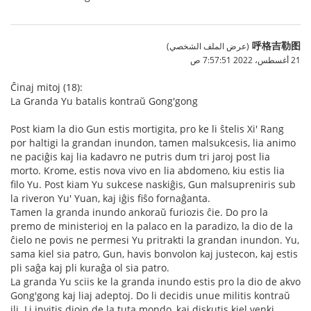
呼格吉勒图
(عرض الملف الشخصي)
21 أغسطس، 2022 7:57:51 ص
Ĉinaj mitoj (18):
La Granda Yu batalis kontraŭ Gong'gong
Post kiam la dio Gun estis mortigita, pro ke li ŝtelis Xi' Rang
por haltigi la grandan inundon, tamen malsukcesis, lia animo
ne paciĝis kaj lia kadavro ne putris dum tri jaroj post lia
morto. Krome, estis nova vivo en lia abdomeno, kiu estis lia
filo Yu. Post kiam Yu sukcese naskiĝis, Gun malsupreniris sub
la riveron Yu' Yuan, kaj iĝis fiŝo fornaĝanta.
Tamen la granda inundo ankoraŭ furiozis ĉie. Do pro la
premo de ministerioj en la palaco en la paradizo, la dio de la
ĉielo ne povis ne permesi Yu pritrakti la grandan inundon. Yu,
sama kiel sia patro, Gun, havis bonvolon kaj justecon, kaj estis
pli saĝa kaj pli kuraĝa ol sia patro.
La granda Yu sciis ke la granda inundo estis pro la dio de akvo
Gong'gong kaj liaj adeptoj. Do li decidis unue militis kontraŭ
ili. Li invitis diojn de la tuta mondo, kaj diskutis kiel venki