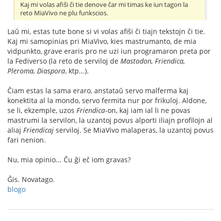
Kaj mi volas afiŝi ĉi tie denove ĉar mi timas ke iun tagon la
reto MiaVivo ne plu funkscios.
Laŭ mi, estas tute bone si vi volas afiŝi ĉi tiajn tekstojn ĉi tie.
Kaj mi samopinias pri MiaVivo, kies mastrumanto, de mia
vidpunkto, grave eraris pro ne uzi iun programaron preta por
la Fediverso (la reto de serviloj de
Mastodon, Friendica,
Pleroma, Diaspora
, ktp...).
Ĉiam estas la sama eraro, anstataŭ servo malferma kaj
konektita al la mondo, servo fermita nur por frikuloj. Aldone,
se li, ekzemple, uzos
Friendica
-on, kaj iam ial li ne povas
mastrumi la servilon, la uzantoj povus alporti iliajn profilojn al
aliaj
Friendicaj
serviloj. Se MiaVivo malaperas, la uzantoj povus
fari nenion.
Nu, mia opinio... Ĉu ĝi eĉ iom gravas?
Ĝis. Novatago.
blogo