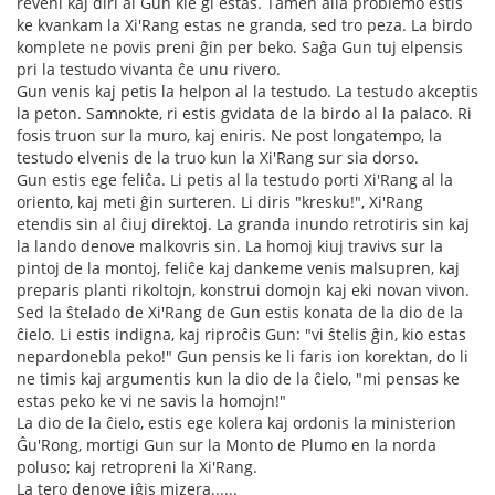
reveni kaj diri al Gun kie ĝi estas. Tamen alia problemo estis
ke kvankam la Xi'Rang estas ne granda, sed tro peza. La birdo
komplete ne povis preni ĝin per beko. Saĝa Gun tuj elpensis
pri la testudo vivanta ĉe unu rivero.
Gun venis kaj petis la helpon al la testudo. La testudo akceptis
la peton. Samnokte, ri estis gvidata de la birdo al la palaco. Ri
fosis truon sur la muro, kaj eniris. Ne post longatempo, la
testudo elvenis de la truo kun la Xi'Rang sur sia dorso.
Gun estis ege feliĉa. Li petis al la testudo porti Xi'Rang al la
oriento, kaj meti ĝin surteren. Li diris "kresku!", Xi'Rang
etendis sin al ĉiuj direktoj. La granda inundo retrotiris sin kaj
la lando denove malkovris sin. La homoj kiuj travivs sur la
pintoj de la montoj, feliĉe kaj dankeme venis malsupren, kaj
preparis planti rikoltojn, konstrui domojn kaj eki novan vivon.
Sed la ŝtelado de Xi'Rang de Gun estis konata de la dio de la
ĉielo. Li estis indigna, kaj riproĉis Gun: "vi ŝtelis ĝin, kio estas
nepardonebla peko!" Gun pensis ke li faris ion korektan, do li
ne timis kaj argumentis kun la dio de la ĉielo, "mi pensas ke
estas peko ke vi ne savis la homojn!"
La dio de la ĉielo, estis ege kolera kaj ordonis la ministerion
Ĝu'Rong, mortigi Gun sur la Monto de Plumo en la norda
poluso; kaj retropreni la Xi'Rang.
La tero denove iĝis mizera......