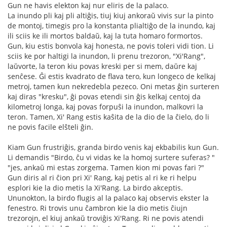
Gun ne havis elekton kaj nur eliris de la palaco.
La inundo pli kaj pli altiĝis, tiuj kiuj ankoraŭ vivis sur la pinto
de montoj, timegis pro la konstanta plialtiĝo de la inundo, kaj
ili sciis ke ili mortos baldaŭ, kaj la tuta homaro formortos.
Gun, kiu estis bonvola kaj honesta, ne povis toleri vidi tion. Li
sciis ke por haltigi la inundon, li prenu trezoron, "Xi'Rang",
laŭvorte, la teron kiu povas kreski per si mem, daŭre kaj
senĉese. Ĝi estis kvadrato de flava tero, kun longeco de kelkaj
metroj, tamen kun nekredebla pezeco. Oni metas ĝin surteren
kaj diras "kresku", ĝi povas etendi sin ĝis kelkaj centoj da
kilometroj longa, kaj povas forpuŝi la inundon, malkovri la
teron. Tamen, Xi' Rang estis kaŝita de la dio de la ĉielo, do li
ne povis facile elŝteli ĝin.
Kiam Gun frustriĝis, granda birdo venis kaj ekbabilis kun Gun.
Li demandis "Birdo, ĉu vi vidas ke la homoj surtere suferas? "
"jes, ankaŭ mi estas zorgema. Tamen kion mi povas fari ?"
Gun diris al ri ĉion pri Xi' Rang, kaj petis al ri ke ri helpu
esplori kie la dio metis la Xi'Rang. La birdo akceptis.
Ununokton, la birdo flugis al la palaco kaj observis ekster la
fenestro. Ri trovis unu ĉambron kie la dio metis ĉiujn
trezorojn, el kiuj ankaŭ troviĝis Xi'Rang. Ri ne povis atendi