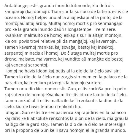
Antaŭlonge, estis granda inundo tutmonde, kiu detruis
kamparojn kaj domojn. Tiam sur la surfaco de la tero, estis ĉie
oceano. Homoj helpis unu al la aliaj eskapi al la pintoj de la
montoj aŭ altaj arboj. Multaj homoj mortis pro senmanĝaĵo
pro ke la granda inundo daŭris longatempe. Tre mizere.
Kvankam malmulto de homoj eskapis sur la altajn montojn,
kie oni povis trovi relative pli da manĝaĵoj, kaj kavernojn.
Tamen kavernoj mankas, kaj sovaĝaj bestoj kaj insektoj,
serpentoj minacis al homoj. Do ĉiutage multaj mortis pro
drono, malsato, malvarmo, kaj vundite aŭ manĝite de bestoj
kaj venenaj serpentoj.
Homoj ne havis ideon kaj petis al la dio de la ĉielo savi sin.
Tamen la dio de la ĉielo nur zorgis sin mem en la palaco de la
paradizo, kaj neniam prizorgis la homojn surtere.
Tamen unu dio kies nomo estis Gun, estis kortuŝa pro la peto
kaj sufero de homoj. Kvankam li estis ido de la dio de la ĉielo,
tamen ankaŭ al li estis malfacile ke li renkontis la dion de la
ĉielo, kiu ne havis tempon renkonti lin.
Iutagon, Gun estis tre senpacienca kaj rapidiris en la palacon
kaj diris ke li absolute renkontos la dion de la ĉielo, malgraŭ la
haltigo de la gardistoj. Tamen la dio de la ĉielo ne interesiĝis
pri la propono de Gun ke li savu homojn el la granda inundo.