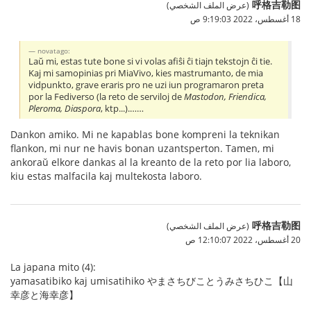
呼格吉勒图
(عرض الملف الشخصي)
18 أغسطس، 2022 9:19:03 ص
novatago:
Laŭ mi, estas tute bone si vi volas afiŝi ĉi tiajn tekstojn ĉi tie.
Kaj mi samopinias pri MiaVivo, kies mastrumanto, de mia
vidpunkto, grave eraris pro ne uzi iun programaron preta
por la Fediverso (la reto de serviloj de
Mastodon, Friendica,
Pleroma, Diaspora
, ktp...).……
Dankon amiko. Mi ne kapablas bone kompreni la teknikan
flankon, mi nur ne havis bonan uzantsperton. Tamen, mi
ankoraŭ elkore dankas al la kreanto de la reto por lia laboro,
kiu estas malfacila kaj multekosta laboro.
呼格吉勒图
(عرض الملف الشخصي)
20 أغسطس، 2022 12:10:07 ص
La japana mito (4):
yamasatibiko kaj umisatihiko やまさちびことうみさちひこ【山
幸彦と海幸彦】