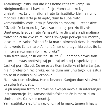
Antaŭlonge, estis unu dio kies nomo estis tre komplika,
Niniginomikoto. Li havis du filojn, Yamasatibiko kaj
umisatihiko. La pli maljuna frato Umisatihiko, kiel lia nomo
montris, estis lerta je fiŝkapto, dum la suba frato
Yamasatibiko, estis lerta je ĉasado en montoj. Ili respektive
fiŝkaptis ĉe la maro kaj ĉasis sur montoj, per kio ili vivis.
Unutagon, la suba frato Yamasatibiko diris al sia pli maljuna
frato: "de ĉi tia vivo ke mi ĉasas sovaĝajn porkojn sur montoj,
lacas mi. Mi volas fiŝkapti ĉe la maro, almenaŭ ricevi blovadon
de la vento ĉe la maro. Almenaŭ nur unu tago! kia estas tio ke
ni interŝanĝu niajn ilojn reciproke?"
"Mia frato kara, ĉesu diri tiel stulte. Ĉiu persono havas sian
lertecon. Estas profesiaj kaj propraj teknikoj respektive por
ĉasi kaj por fiŝkapti. Do ne estas tiom facile ke ni interŝanĝas
niajn profesiojn reciproke, eĉ ne dum nur unu tago. Kia estus
tio se ni vundus al ni korpon? "
"Ne estu tiom obstina. Homo bezonas ŝanĝon dum sia vivo. "
La suba frato petis.
La pli maljuna frato ne povis ne akcepti nevole. Ili interŝanĝis
instrumentojn, kaj Yamasatibiko fiŝkaptis ĉe la maro, dum
Umisatihiko ĉasis sur montoj.
Yamasatibiko ekscitiĝis rapidflugi al la maro, tamen li havis