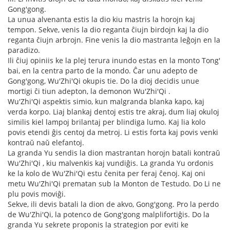
Gong'gong.
La unua alvenanta estis la dio kiu mastris la horojn kaj
tempon. Sekve, venis la dio reganta ĉiujn birdojn kaj la dio
reganta ĉiujn arbrojn. Fine venis la dio mastranta leĝojn en la
paradizo.
Ili ĉiuj opiniis ke la plej terura inundo estas en la monto Tong'
bai, en la centra parto de la mondo. Ĉar unu adepto de
Gong'gong, Wu'Zhi'Qi okupis tie. Do la dioj decidis unue
mortigi ĉi tiun adepton, la demonon Wu'Zhi'Qi .
Wu'Zhi'Qi aspektis simio, kun malgranda blanka kapo, kaj
verda korpo. Liaj blankaj dentoj estis tre akraj, dum liaj okuloj
similis kiel lampoj brilantaj per blindiga lumo. Kaj lia kolo
povis etendi ĝis centoj da metroj. Li estis forta kaj povis venki
kontraŭ naŭ elefantoj.
La granda Yu sendis la dion mastrantan horojn batali kontraŭ
Wu'Zhi'Qi , kiu malvenkis kaj vundiĝis. La granda Yu ordonis
ke la kolo de Wu'Zhi'Qi estu ĉenita per feraj ĉenoj. Kaj oni
metu Wu'Zhi'Qi prematan sub la Monton de Testudo. Do Li ne
plu povis moviĝi.
Sekve, ili devis batali la dion de akvo, Gong'gong. Pro la perdo
de Wu'Zhi'Qi, la potenco de Gong'gong malplifortiĝis. Do la
granda Yu sekrete proponis la strategion por eviti ke