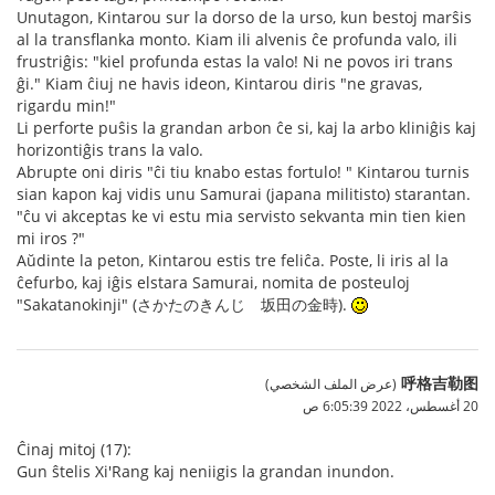
Unutagon, Kintarou sur la dorso de la urso, kun bestoj marŝis
al la transflanka monto. Kiam ili alvenis ĉe profunda valo, ili
frustriĝis: "kiel profunda estas la valo! Ni ne povos iri trans
ĝi." Kiam ĉiuj ne havis ideon, Kintarou diris "ne gravas,
rigardu min!"
Li perforte puŝis la grandan arbon ĉe si, kaj la arbo kliniĝis kaj
horizontiĝis trans la valo.
Abrupte oni diris "ĉi tiu knabo estas fortulo! " Kintarou turnis
sian kapon kaj vidis unu Samurai (japana militisto) starantan.
"ĉu vi akceptas ke vi estu mia servisto sekvanta min tien kien
mi iros ?"
Aŭdinte la peton, Kintarou estis tre feliĉa. Poste, li iris al la
ĉefurbo, kaj iĝis elstara Samurai, nomita de posteuloj
"Sakatanokinji" (さかたのきんじ 坂田の金時).
呼格吉勒图
(عرض الملف الشخصي)
20 أغسطس، 2022 6:05:39 ص
Ĉinaj mitoj (17):
Gun ŝtelis Xi'Rang kaj neniigis la grandan inundon.