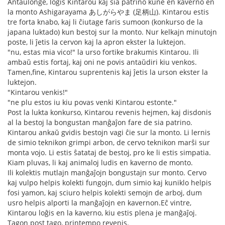
Antaŭlonge, loĝis Kintarou kaj sia patrino kune en kaverno en
la monto Ashigarayama あしがらやま (足柄山). Kintarou estis
tre forta knabo, kaj li ĉiutage faris sumoon (konkurso de la
japana luktado) kun bestoj sur la monto. Nur kelkajn minutojn
poste, li ĵetis la cervon kaj la apron ekster la luktejon.
"nu, estas mia vico!" la urso fortike brakumis Kintarou. Ili
ambaŭ estis fortaj, kaj oni ne povis antaŭdiri kiu venkos.
Tamen,fine, Kintarou suprentenis kaj ĵetis la urson ekster la
luktejon.
"Kintarou venkis!"
"ne plu estos iu kiu povas venki Kintarou estonte."
Post la lukta konkurso, Kintarou revenis hejmen, kaj disdonis
al la bestoj la bongustan manĝaĵon fare de sia patrino.
Kintarou ankaŭ gvidis bestojn vagi ĉie sur la monto. Li lernis
de simio teknikon grimpi arbon, de cervo teknikon marŝi sur
monta vojo. Li estis ŝatataj de bestoj, pro ke li estis simpatia.
Kiam pluvas, li kaj animaloj ludis en kaverno de monto.
Ili kolektis mutlajn manĝaĵojn bongustajn sur monto. Cervo
kaj vulpo helpis kolekti fungojn, dum simio kaj kuniklo helpis
fosi yamon, kaj sciuro helpis kolekti semojn de arboj, dum
usro helpis alporti la manĝaĵojn en kavernon.Eĉ vintre,
Kintarou loĝis en la kaverno, kiu estis plena je manĝaĵoj.
Tagon post tago, printempo revenis.