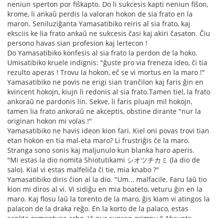
neniun sperton por fiŝkapto. Do li sukcesis kapti neniun fiŝon,
krome, li ankaŭ perdis la valoran hokon de sia frato en la
maron. Seniluziĝanta Yamasatibiko reiris al sia frato, kaj
eksciis ke lia frato ankaŭ ne sukcesis ĉasi kaj akiri ĉasaton. Ĉiu
persono havas sian profesion kaj lertecon !
Do Yamasatibiko konfesis al sia frato la perdon de la hoko.
Umisatibiko kruele indignis: "ĝuste pro via freneza ideo, ĉi tia
rezulto aperas ! Trovu la hokon, eĉ se vi mortus en la maro !"
Yamasatibiko ne povis ne erigi sian tranĉilon kaj faris ĝin en
kvincent hokojn, kiujn li redonis al sia frato.Tamen tiel, la frato
ankoraŭ ne pardonis lin. Sekve, li faris pluajn mil hokojn,
tamen lia frato ankoraŭ ne akceptis, obstine dirante "nur la
originan hokon mi volas !"
Yamasatibiko ne havis ideon kion fari. Kiel oni povas trovi tian
etan hokon en tia mal-eta maro? Li frustriĝis ĉe la maro.
Stranga sono sonis kaj maljunulo kun blanka haro aperis.
"Mi estas la dio nomita Shiotutikami シオツチカミ (la dio de
salo). Kial vi estas malfeliĉa ĉi tie, mia knabo ?"
Yamasatibiko diris ĉion al la dio. "Um... malfacile. Faru laŭ tio
kion mi diros al vi. Vi sidiĝu en mia boateto, veturu ĝin en la
maro. Kaj flosu laŭ la torento de la maro, ĝis kiam vi atingos la
palacon de la draka reĝo. En la korto de la palaco, estas