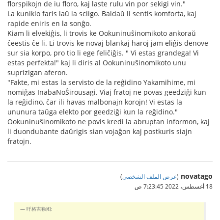
florspikojn de iu floro, kaj laste rulu vin por sekigi vin."
La kuniklo faris laŭ la sciigo. Baldaŭ li sentis komforta, kaj
rapide eniris en la sonĝo.
Kiam li elvekiĝis, li trovis ke Ookuninuŝinomikoto ankoraŭ
ĉeestis ĉe li. Li trovis ke novaj blankaj haroj jam eliĝis denove
sur sia korpo, pro tio li ege feliĉiĝis. " Vi estas grandega! Vi
estas perfekta!" kaj li diris al Ookuninuŝinomikoto unu
suprizigan aferon.
"Fakte, mi estas la servisto de la reĝidino Yakamihime, mi
nomiĝas InabaNoŜirousagi. Viaj fratoj ne povas geedziĝi kun
la reĝidino, ĉar ili havas malbonajn korojn! Vi estas la
ununura taŭga elekto por geedziĝi kun la reĝidino."
Ookuninuŝinomikoto ne povis kredi la abruptan informon, kaj
li duondubante daŭrigis sian vojaĝon kaj postkuris siajn
fratojn.
novatago
(
عرض الملف الشخصي
)
18 أغسطس، 2022 7:23:45 ص
呼格吉勒图: