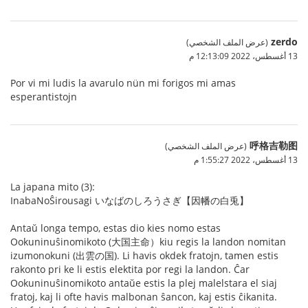
zerdo
(عرض الملف الشخصي)
13 أغسطس، 2022 12:13:09 م
Por vi mi ludis la avarulo nün mi forigos mi amas
esperantistojn
呼格吉勒图
(عرض الملف الشخصي)
13 أغسطس، 2022 1:55:27 م
La japana mito (3):
InabaNoŜirousagi いなばのしろうさぎ【因幡の白兎】
Antaŭ longa tempo, estas dio kies nomo estas
Ookuninuŝinomikoto (大国主命）kiu regis la landon nomitan
izumonokuni (出雲の国). Li havis okdek fratojn, tamen estis
rakonto pri ke li estis elektita por regi la landon. Ĉar
Ookuninuŝinomikoto antaŭe estis la plej malelstara el siaj
fratoj, kaj li ofte havis malbonan ŝancon, kaj estis ĉikanita.