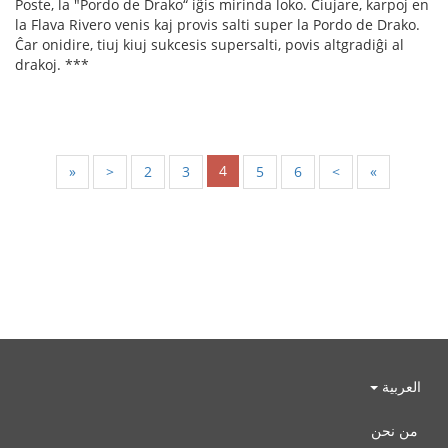
Poste, la "Pordo de Drako“ iĝis mirinda loko. Ĉiujare, karpoj en
la Flava Rivero venis kaj provis salti super la Pordo de Drako.
Ĉar onidire, tiuj kiuj sukcesis supersalti, povis altgradiĝi al
drakoj. ***
4
«
<
2
3
5
6
>
»
العربية
من نحن