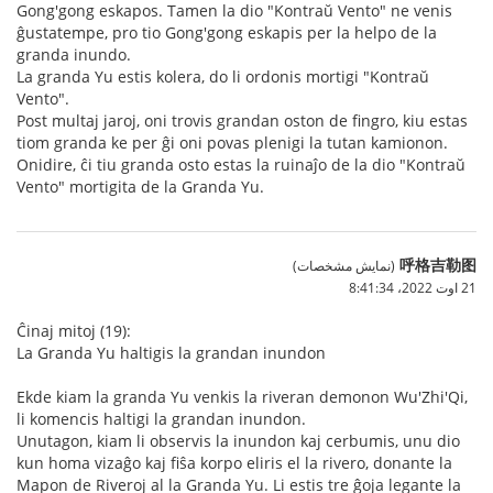
Gong'gong eskapos. Tamen la dio "Kontraŭ Vento" ne venis
ĝustatempe, pro tio Gong'gong eskapis per la helpo de la
granda inundo.
La granda Yu estis kolera, do li ordonis mortigi "Kontraŭ
Vento".
Post multaj jaroj, oni trovis grandan oston de fingro, kiu estas
tiom granda ke per ĝi oni povas plenigi la tutan kamionon.
Onidire, ĉi tiu granda osto estas la ruinaĵo de la dio "Kontraŭ
Vento" mortigita de la Granda Yu.
呼格吉勒图
(نمایش مشخصات)
21 اوت 2022،‏ 8:41:34
Ĉinaj mitoj (19):
La Granda Yu haltigis la grandan inundon
Ekde kiam la granda Yu venkis la riveran demonon Wu'Zhi'Qi,
li komencis haltigi la grandan inundon.
Unutagon, kiam li observis la inundon kaj cerbumis, unu dio
kun homa vizaĝo kaj fiŝa korpo eliris el la rivero, donante la
Mapon de Riveroj al la Granda Yu. Li estis tre ĝoja legante la