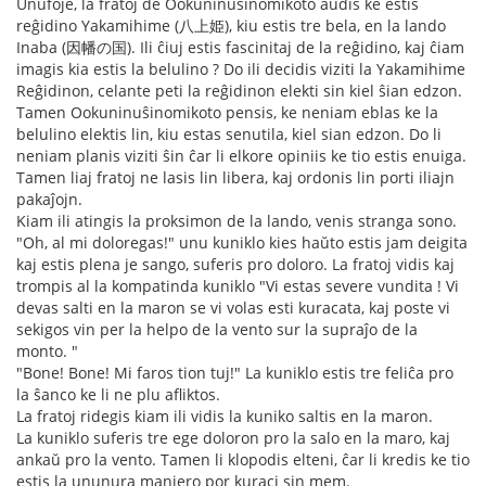
Unufoje, la fratoj de Ookuninuŝinomikoto aŭdis ke estis
reĝidino Yakamihime (八上姫), kiu estis tre bela, en la lando
Inaba (因幡の国). Ili ĉiuj estis fascinitaj de la reĝidino, kaj ĉiam
imagis kia estis la belulino ? Do ili decidis viziti la Yakamihime
Reĝidinon, celante peti la reĝidinon elekti sin kiel ŝian edzon.
Tamen Ookuninuŝinomikoto pensis, ke neniam eblas ke la
belulino elektis lin, kiu estas senutila, kiel sian edzon. Do li
neniam planis viziti ŝin ĉar li elkore opiniis ke tio estis enuiga.
Tamen liaj fratoj ne lasis lin libera, kaj ordonis lin porti iliajn
pakaĵojn.
Kiam ili atingis la proksimon de la lando, venis stranga sono.
"Oh, al mi doloregas!" unu kuniklo kies haŭto estis jam deigita
kaj estis plena je sango, suferis pro doloro. La fratoj vidis kaj
trompis al la kompatinda kuniklo "Vi estas severe vundita ! Vi
devas salti en la maron se vi volas esti kuracata, kaj poste vi
sekigos vin per la helpo de la vento sur la supraĵo de la
monto. "
"Bone! Bone! Mi faros tion tuj!" La kuniklo estis tre feliĉa pro
la ŝanco ke li ne plu afliktos.
La fratoj ridegis kiam ili vidis la kuniko saltis en la maron.
La kuniklo suferis tre ege doloron pro la salo en la maro, kaj
ankaŭ pro la vento. Tamen li klopodis elteni, ĉar li kredis ke tio
estis la ununura maniero por kuraci sin mem.