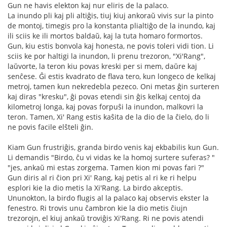
Gun ne havis elekton kaj nur eliris de la palaco.
La inundo pli kaj pli altiĝis, tiuj kiuj ankoraŭ vivis sur la pinto
de montoj, timegis pro la konstanta plialtiĝo de la inundo, kaj
ili sciis ke ili mortos baldaŭ, kaj la tuta homaro formortos.
Gun, kiu estis bonvola kaj honesta, ne povis toleri vidi tion. Li
sciis ke por haltigi la inundon, li prenu trezoron, "Xi'Rang",
laŭvorte, la teron kiu povas kreski per si mem, daŭre kaj
senĉese. Ĝi estis kvadrato de flava tero, kun longeco de kelkaj
metroj, tamen kun nekredebla pezeco. Oni metas ĝin surteren
kaj diras "kresku", ĝi povas etendi sin ĝis kelkaj centoj da
kilometroj longa, kaj povas forpuŝi la inundon, malkovri la
teron. Tamen, Xi' Rang estis kaŝita de la dio de la ĉielo, do li
ne povis facile elŝteli ĝin.
Kiam Gun frustriĝis, granda birdo venis kaj ekbabilis kun Gun.
Li demandis "Birdo, ĉu vi vidas ke la homoj surtere suferas? "
"jes, ankaŭ mi estas zorgema. Tamen kion mi povas fari ?"
Gun diris al ri ĉion pri Xi' Rang, kaj petis al ri ke ri helpu
esplori kie la dio metis la Xi'Rang. La birdo akceptis.
Ununokton, la birdo flugis al la palaco kaj observis ekster la
fenestro. Ri trovis unu ĉambron kie la dio metis ĉiujn
trezorojn, el kiuj ankaŭ troviĝis Xi'Rang. Ri ne povis atendi