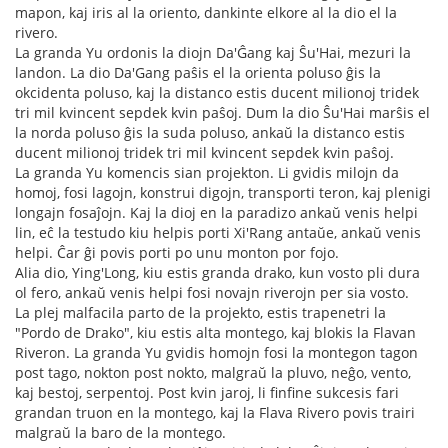
mapon, kaj iris al la oriento, dankinte elkore al la dio el la
rivero.
La granda Yu ordonis la diojn Da'Ĝang kaj Ŝu'Hai, mezuri la
landon. La dio Da'Gang paŝis el la orienta poluso ĝis la
okcidenta poluso, kaj la distanco estis ducent milionoj tridek
tri mil kvincent sepdek kvin paŝoj. Dum la dio Ŝu'Hai marŝis el
la norda poluso ĝis la suda poluso, ankaŭ la distanco estis
ducent milionoj tridek tri mil kvincent sepdek kvin paŝoj.
La granda Yu komencis sian projekton. Li gvidis milojn da
homoj, fosi lagojn, konstrui digojn, transporti teron, kaj plenigi
longajn fosaĵojn. Kaj la dioj en la paradizo ankaŭ venis helpi
lin, eĉ la testudo kiu helpis porti Xi'Rang antaŭe, ankaŭ venis
helpi. Ĉar ĝi povis porti po unu monton por fojo.
Alia dio, Ying'Long, kiu estis granda drako, kun vosto pli dura
ol fero, ankaŭ venis helpi fosi novajn riverojn per sia vosto.
La plej malfacila parto de la projekto, estis trapenetri la
"Pordo de Drako", kiu estis alta montego, kaj blokis la Flavan
Riveron. La granda Yu gvidis homojn fosi la montegon tagon
post tago, nokton post nokto, malgraŭ la pluvo, neĝo, vento,
kaj bestoj, serpentoj. Post kvin jaroj, li finfine sukcesis fari
grandan truon en la montego, kaj la Flava Rivero povis trairi
malgraŭ la baro de la montego.