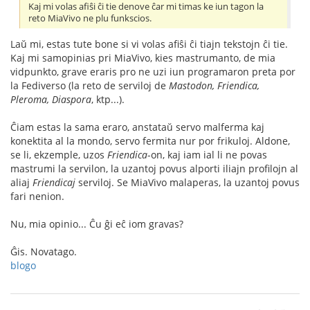
Kaj mi volas afiŝi ĉi tie denove ĉar mi timas ke iun tagon la
reto MiaVivo ne plu funkscios.
Laŭ mi, estas tute bone si vi volas afiŝi ĉi tiajn tekstojn ĉi tie.
Kaj mi samopinias pri MiaVivo, kies mastrumanto, de mia
vidpunkto, grave eraris pro ne uzi iun programaron preta por
la Fediverso (la reto de serviloj de
Mastodon, Friendica,
Pleroma, Diaspora
, ktp...).
Ĉiam estas la sama eraro, anstataŭ servo malferma kaj
konektita al la mondo, servo fermita nur por frikuloj. Aldone,
se li, ekzemple, uzos
Friendica
-on, kaj iam ial li ne povas
mastrumi la servilon, la uzantoj povus alporti iliajn profilojn al
aliaj
Friendicaj
serviloj. Se MiaVivo malaperas, la uzantoj povus
fari nenion.
Nu, mia opinio... Ĉu ĝi eĉ iom gravas?
Ĝis. Novatago.
blogo