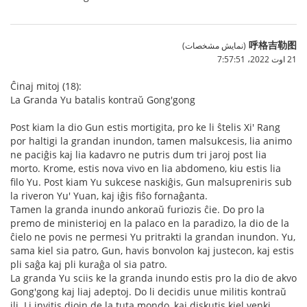
呼格吉勒图
(نمایش مشخصات)
21 اوت 2022،‏ 7:57:51
Ĉinaj mitoj (18):
La Granda Yu batalis kontraŭ Gong'gong
Post kiam la dio Gun estis mortigita, pro ke li ŝtelis Xi' Rang
por haltigi la grandan inundon, tamen malsukcesis, lia animo
ne paciĝis kaj lia kadavro ne putris dum tri jaroj post lia
morto. Krome, estis nova vivo en lia abdomeno, kiu estis lia
filo Yu. Post kiam Yu sukcese naskiĝis, Gun malsupreniris sub
la riveron Yu' Yuan, kaj iĝis fiŝo fornaĝanta.
Tamen la granda inundo ankoraŭ furiozis ĉie. Do pro la
premo de ministerioj en la palaco en la paradizo, la dio de la
ĉielo ne povis ne permesi Yu pritrakti la grandan inundon. Yu,
sama kiel sia patro, Gun, havis bonvolon kaj justecon, kaj estis
pli saĝa kaj pli kuraĝa ol sia patro.
La granda Yu sciis ke la granda inundo estis pro la dio de akvo
Gong'gong kaj liaj adeptoj. Do li decidis unue militis kontraŭ
ili. Li invitis diojn de la tuta mondo, kaj diskutis kiel venki