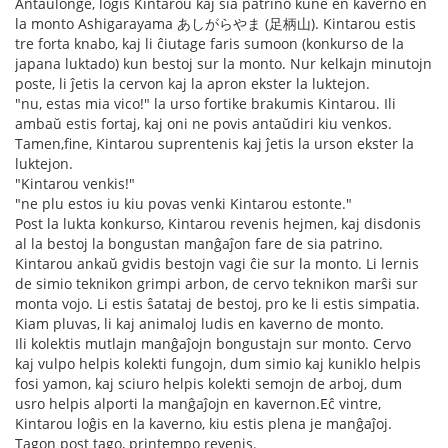
Antaŭlonge, loĝis Kintarou kaj sia patrino kune en kaverno en
la monto Ashigarayama あしがらやま (足柄山). Kintarou estis
tre forta knabo, kaj li ĉiutage faris sumoon (konkurso de la
japana luktado) kun bestoj sur la monto. Nur kelkajn minutojn
poste, li ĵetis la cervon kaj la apron ekster la luktejon.
"nu, estas mia vico!" la urso fortike brakumis Kintarou. Ili
ambaŭ estis fortaj, kaj oni ne povis antaŭdiri kiu venkos.
Tamen,fine, Kintarou suprentenis kaj ĵetis la urson ekster la
luktejon.
"Kintarou venkis!"
"ne plu estos iu kiu povas venki Kintarou estonte."
Post la lukta konkurso, Kintarou revenis hejmen, kaj disdonis
al la bestoj la bongustan manĝaĵon fare de sia patrino.
Kintarou ankaŭ gvidis bestojn vagi ĉie sur la monto. Li lernis
de simio teknikon grimpi arbon, de cervo teknikon marŝi sur
monta vojo. Li estis ŝatataj de bestoj, pro ke li estis simpatia.
Kiam pluvas, li kaj animaloj ludis en kaverno de monto.
Ili kolektis mutlajn manĝaĵojn bongustajn sur monto. Cervo
kaj vulpo helpis kolekti fungojn, dum simio kaj kuniklo helpis
fosi yamon, kaj sciuro helpis kolekti semojn de arboj, dum
usro helpis alporti la manĝaĵojn en kavernon.Eĉ vintre,
Kintarou loĝis en la kaverno, kiu estis plena je manĝaĵoj.
Tagon post tago, printempo revenis.