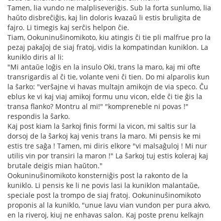
Tamen, lia vundo ne malpliseveriĝis. Sub la forta sunlumo, lia
haŭto disbreĉiĝis, kaj lin doloris kvazaŭ li estis bruligita de
fajro. Li timegis kaj serĉis helpon ĉie.
Tiam, Ookuninuŝinomikoto, kiu atingis ĉi tie pli malfrue pro la
pezaj pakaĵoj de siaj fratoj, vidis la kompatindan kuniklon. La
kuniklo diris al li:
"Mi antaŭe loĝis en la insulo Oki, trans la maro, kaj mi ofte
transrigardis al ĉi tie, volante veni ĉi tien. Do mi alparolis kun
la ŝarko: "verŝajne vi havas multajn amikojn de via speco. Ĉu
eblus ke vi kaj viaj amikoj formu unu vicon, elde ĉi tie ĝis la
transa flanko? Montru al mi!" "kompreneble ni povas !"
respondis la ŝarko.
Kaj post kiam la ŝarkoj finis formi la vicon, mi saltis sur la
dorsoj de la ŝarkoj kaj venis trans la maro. Mi pensis ke mi
estis tre saĝa ! Tamen, mi diris elkore "vi malsaĝuloj ! Mi nur
utilis vin por transiri la maron !" La ŝarkoj tuj estis koleraj kaj
brutale deigis mian haŭton."
Ookuninuŝinomikoto konsterniĝis post la rakonto de la
kuniklo. Li pensis ke li ne povis lasi la kuniklon malantaŭe,
speciale post la trompo de siaj fratoj. Ookuninuŝinomikoto
proponis al la kuniklo, "unue lavu vian vundon per pura akvo,
en la riveroj, kiuj ne enhavas salon. Kaj poste prenu kelkajn