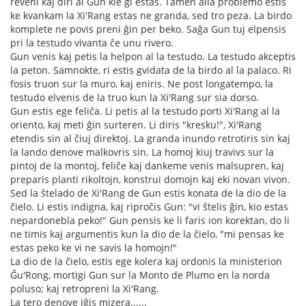
reveni kaj diri al Gun kie ĝi estas. Tamen alia problemo estis
ke kvankam la Xi'Rang estas ne granda, sed tro peza. La birdo
komplete ne povis preni ĝin per beko. Saĝa Gun tuj elpensis
pri la testudo vivanta ĉe unu rivero.
Gun venis kaj petis la helpon al la testudo. La testudo akceptis
la peton. Samnokte, ri estis gvidata de la birdo al la palaco. Ri
fosis truon sur la muro, kaj eniris. Ne post longatempo, la
testudo elvenis de la truo kun la Xi'Rang sur sia dorso.
Gun estis ege feliĉa. Li petis al la testudo porti Xi'Rang al la
oriento, kaj meti ĝin surteren. Li diris "kresku!", Xi'Rang
etendis sin al ĉiuj direktoj. La granda inundo retrotiris sin kaj
la lando denove malkovris sin. La homoj kiuj travivs sur la
pintoj de la montoj, feliĉe kaj dankeme venis malsupren, kaj
preparis planti rikoltojn, konstrui domojn kaj eki novan vivon.
Sed la ŝtelado de Xi'Rang de Gun estis konata de la dio de la
ĉielo. Li estis indigna, kaj riproĉis Gun: "vi ŝtelis ĝin, kio estas
nepardonebla peko!" Gun pensis ke li faris ion korektan, do li
ne timis kaj argumentis kun la dio de la ĉielo, "mi pensas ke
estas peko ke vi ne savis la homojn!"
La dio de la ĉielo, estis ege kolera kaj ordonis la ministerion
Ĝu'Rong, mortigi Gun sur la Monto de Plumo en la norda
poluso; kaj retropreni la Xi'Rang.
La tero denove iĝis mizera......