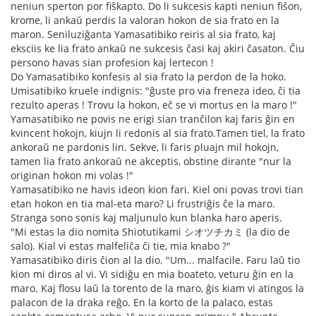
neniun sperton por fiŝkapto. Do li sukcesis kapti neniun fiŝon,
krome, li ankaŭ perdis la valoran hokon de sia frato en la
maron. Seniluziĝanta Yamasatibiko reiris al sia frato, kaj
eksciis ke lia frato ankaŭ ne sukcesis ĉasi kaj akiri ĉasaton. Ĉiu
persono havas sian profesion kaj lertecon !
Do Yamasatibiko konfesis al sia frato la perdon de la hoko.
Umisatibiko kruele indignis: "ĝuste pro via freneza ideo, ĉi tia
rezulto aperas ! Trovu la hokon, eĉ se vi mortus en la maro !"
Yamasatibiko ne povis ne erigi sian tranĉilon kaj faris ĝin en
kvincent hokojn, kiujn li redonis al sia frato.Tamen tiel, la frato
ankoraŭ ne pardonis lin. Sekve, li faris pluajn mil hokojn,
tamen lia frato ankoraŭ ne akceptis, obstine dirante "nur la
originan hokon mi volas !"
Yamasatibiko ne havis ideon kion fari. Kiel oni povas trovi tian
etan hokon en tia mal-eta maro? Li frustriĝis ĉe la maro.
Stranga sono sonis kaj maljunulo kun blanka haro aperis.
"Mi estas la dio nomita Shiotutikami シオツチカミ (la dio de
salo). Kial vi estas malfeliĉa ĉi tie, mia knabo ?"
Yamasatibiko diris ĉion al la dio. "Um... malfacile. Faru laŭ tio
kion mi diros al vi. Vi sidiĝu en mia boateto, veturu ĝin en la
maro. Kaj flosu laŭ la torento de la maro, ĝis kiam vi atingos la
palacon de la draka reĝo. En la korto de la palaco, estas