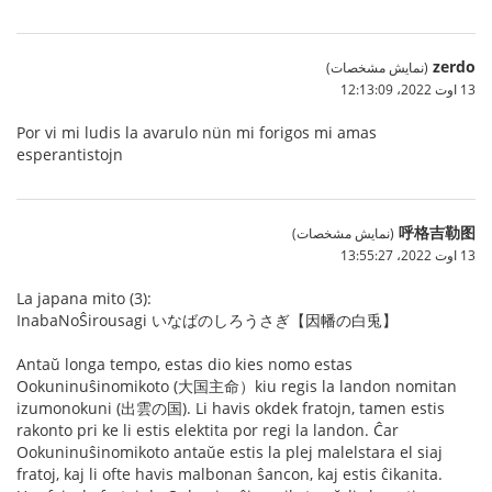
zerdo
(نمایش مشخصات)
13 اوت 2022،‏ 12:13:09
Por vi mi ludis la avarulo nün mi forigos mi amas
esperantistojn
呼格吉勒图
(نمایش مشخصات)
13 اوت 2022،‏ 13:55:27
La japana mito (3):
InabaNoŜirousagi いなばのしろうさぎ【因幡の白兎】
Antaŭ longa tempo, estas dio kies nomo estas
Ookuninuŝinomikoto (大国主命）kiu regis la landon nomitan
izumonokuni (出雲の国). Li havis okdek fratojn, tamen estis
rakonto pri ke li estis elektita por regi la landon. Ĉar
Ookuninuŝinomikoto antaŭe estis la plej malelstara el siaj
fratoj, kaj li ofte havis malbonan ŝancon, kaj estis ĉikanita.