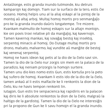
Antaŭlonge, estis granda inundo tutmonde, kiu detruis
kamparojn kaj domojn. Tiam sur la surfaco de la tero, estis ĉie
oceano. Homoj helpis unu al la aliaj eskapi al la pintoj de la
montoj aŭ altaj arboj. Multaj homoj mortis pro senmanĝaĵo
pro ke la granda inundo daŭris longatempe. Tre mizere.
Kvankam malmulto de homoj eskapis sur la altajn montojn,
kie oni povis trovi relative pli da manĝaĵoj, kaj kavernojn.
Tamen kavernoj mankas, kaj sovaĝaj bestoj kaj insektoj,
serpentoj minacis al homoj. Do ĉiutage multaj mortis pro
drono, malsato, malvarmo, kaj vundite aŭ manĝite de bestoj
kaj venenaj serpentoj.
Homoj ne havis ideon kaj petis al la dio de la ĉielo savi sin.
Tamen la dio de la ĉielo nur zorgis sin mem en la palaco de la
paradizo, kaj neniam prizorgis la homojn surtere.
Tamen unu dio kies nomo estis Gun, estis kortuŝa pro la peto
kaj sufero de homoj. Kvankam li estis ido de la dio de la ĉielo,
tamen ankaŭ al li estis malfacile ke li renkontis la dion de la
ĉielo, kiu ne havis tempon renkonti lin.
Iutagon, Gun estis tre senpacienca kaj rapidiris en la palacon
kaj diris ke li absolute renkontos la dion de la ĉielo, malgraŭ la
haltigo de la gardistoj. Tamen la dio de la ĉielo ne interesiĝis
pri la propono de Gun ke li savu homojn el la granda inundo.