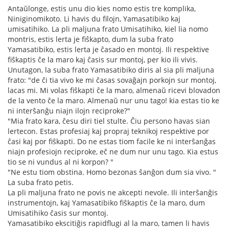
Antaŭlonge, estis unu dio kies nomo estis tre komplika,
Niniginomikoto. Li havis du filojn, Yamasatibiko kaj
umisatihiko. La pli maljuna frato Umisatihiko, kiel lia nomo
montris, estis lerta je fiŝkapto, dum la suba frato
Yamasatibiko, estis lerta je ĉasado en montoj. Ili respektive
fiŝkaptis ĉe la maro kaj ĉasis sur montoj, per kio ili vivis.
Unutagon, la suba frato Yamasatibiko diris al sia pli maljuna
frato: "de ĉi tia vivo ke mi ĉasas sovaĝajn porkojn sur montoj,
lacas mi. Mi volas fiŝkapti ĉe la maro, almenaŭ ricevi blovadon
de la vento ĉe la maro. Almenaŭ nur unu tago! kia estas tio ke
ni interŝanĝu niajn ilojn reciproke?"
"Mia frato kara, ĉesu diri tiel stulte. Ĉiu persono havas sian
lertecon. Estas profesiaj kaj propraj teknikoj respektive por
ĉasi kaj por fiŝkapti. Do ne estas tiom facile ke ni interŝanĝas
niajn profesiojn reciproke, eĉ ne dum nur unu tago. Kia estus
tio se ni vundus al ni korpon? "
"Ne estu tiom obstina. Homo bezonas ŝanĝon dum sia vivo. "
La suba frato petis.
La pli maljuna frato ne povis ne akcepti nevole. Ili interŝanĝis
instrumentojn, kaj Yamasatibiko fiŝkaptis ĉe la maro, dum
Umisatihiko ĉasis sur montoj.
Yamasatibiko ekscitiĝis rapidflugi al la maro, tamen li havis