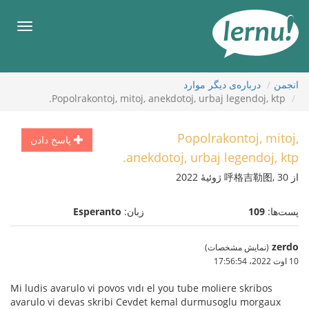
رود
ه
فهرس
حتوا
انجمن
درباره‌ی دیگر موارد
Popolrakontoj, mitoj, anekdotoj, urbaj legendoj, ktp.
Popolrakontoj, mitoj,
پاسخ دادن
anekdotoj, urbaj legendoj, ktp.
از 呼格吉勒图, 30 ژوئیهٔ 2022
پست‌ها:
109
زبان:
Esperanto
zerdo
(نمایش مشخصات)
10 اوت 2022،‏ 17:56:54
Mi ludis avarulo vi povos vıdı el you tube moliere skribos
avarulo vi devas skribi Cevdet kemal durmusoglu morgaux