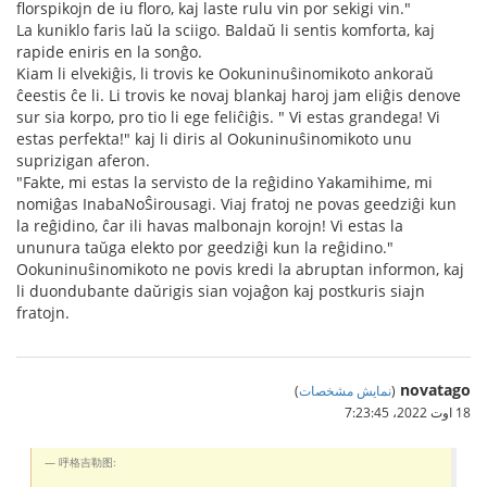
florspikojn de iu floro, kaj laste rulu vin por sekigi vin."
La kuniklo faris laŭ la sciigo. Baldaŭ li sentis komforta, kaj
rapide eniris en la sonĝo.
Kiam li elvekiĝis, li trovis ke Ookuninuŝinomikoto ankoraŭ
ĉeestis ĉe li. Li trovis ke novaj blankaj haroj jam eliĝis denove
sur sia korpo, pro tio li ege feliĉiĝis. " Vi estas grandega! Vi
estas perfekta!" kaj li diris al Ookuninuŝinomikoto unu
suprizigan aferon.
"Fakte, mi estas la servisto de la reĝidino Yakamihime, mi
nomiĝas InabaNoŜirousagi. Viaj fratoj ne povas geedziĝi kun
la reĝidino, ĉar ili havas malbonajn korojn! Vi estas la
ununura taŭga elekto por geedziĝi kun la reĝidino."
Ookuninuŝinomikoto ne povis kredi la abruptan informon, kaj
li duondubante daŭrigis sian vojaĝon kaj postkuris siajn
fratojn.
novatago
(
نمایش مشخصات
)
18 اوت 2022،‏ 7:23:45
呼格吉勒图: