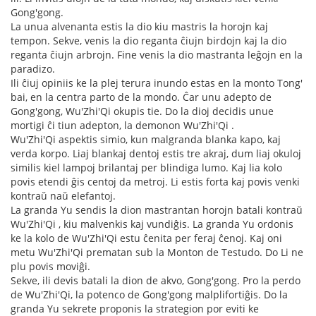
Gong'gong.
La unua alvenanta estis la dio kiu mastris la horojn kaj
tempon. Sekve, venis la dio reganta ĉiujn birdojn kaj la dio
reganta ĉiujn arbrojn. Fine venis la dio mastranta leĝojn en la
paradizo.
Ili ĉiuj opiniis ke la plej terura inundo estas en la monto Tong'
bai, en la centra parto de la mondo. Ĉar unu adepto de
Gong'gong, Wu'Zhi'Qi okupis tie. Do la dioj decidis unue
mortigi ĉi tiun adepton, la demonon Wu'Zhi'Qi .
Wu'Zhi'Qi aspektis simio, kun malgranda blanka kapo, kaj
verda korpo. Liaj blankaj dentoj estis tre akraj, dum liaj okuloj
similis kiel lampoj brilantaj per blindiga lumo. Kaj lia kolo
povis etendi ĝis centoj da metroj. Li estis forta kaj povis venki
kontraŭ naŭ elefantoj.
La granda Yu sendis la dion mastrantan horojn batali kontraŭ
Wu'Zhi'Qi , kiu malvenkis kaj vundiĝis. La granda Yu ordonis
ke la kolo de Wu'Zhi'Qi estu ĉenita per feraj ĉenoj. Kaj oni
metu Wu'Zhi'Qi prematan sub la Monton de Testudo. Do Li ne
plu povis moviĝi.
Sekve, ili devis batali la dion de akvo, Gong'gong. Pro la perdo
de Wu'Zhi'Qi, la potenco de Gong'gong malplifortiĝis. Do la
granda Yu sekrete proponis la strategion por eviti ke