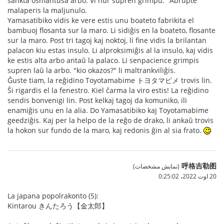
sankta osmantusa arbo. Vi nur supren grimpu." Abrupte
malaperis la maljunulo.
Yamasatibiko vidis ke vere estis unu boateto fabrikita el
bambuoj flosanta sur la maro. Li sidiĝis en la boateto, flosante
sur la maro. Post tri tagoj kaj noktoj, li fine vidis la brilantan
palacon kiu estas insulo. Li alproksimiĝis al la insulo, kaj vidis
ke estis alta arbo antaŭ la palaco. Li senpacience grimpis
supren laŭ la arbo. "kio okazos?" li maltrankviliĝis.
Ĝuste tiam, la reĝidino Toyotamabime トヨタマビメ trovis lin.
Ŝi rigardis el la fenestro. Kiel ĉarma la viro estis! La reĝidino
sendis bonvenigi lin. Post kelkaj tagoj da komuniko, ili
enamiĝis unu en la alia. Do Yamasatibiko kaj Toyotamabime
geedziĝis. Kaj per la helpo de la reĝo de drako, li ankaŭ trovis
la hokon sur fundo de la maro, kaj redonis ĝin al sia frato.
呼格吉勒图
(نمایش مشخصات)
20 اوت 2022،‏ 0:25:02
La japana popolrakonto (5):
Kintarou きんたろう【金太郎】