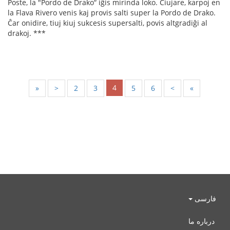
Poste, la "Pordo de Drako“ iĝis mirinda loko. Ĉiujare, karpoj en
la Flava Rivero venis kaj provis salti super la Pordo de Drako.
Ĉar onidire, tiuj kiuj sukcesis supersalti, povis altgradiĝi al
drakoj. ***
4
«
<
2
3
5
6
>
»
فارسی
درباره ما