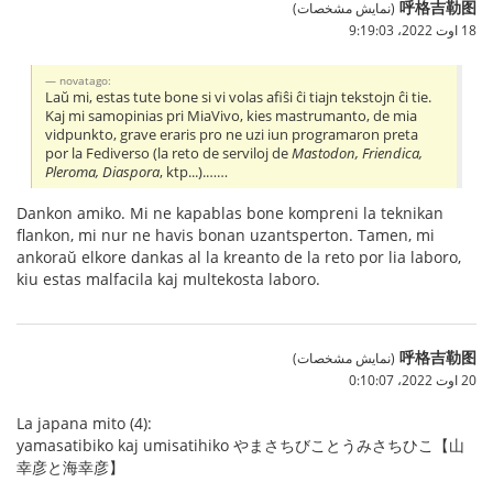
呼格吉勒图
(نمایش مشخصات)
18 اوت 2022،‏ 9:19:03
novatago:
Laŭ mi, estas tute bone si vi volas afiŝi ĉi tiajn tekstojn ĉi tie.
Kaj mi samopinias pri MiaVivo, kies mastrumanto, de mia
vidpunkto, grave eraris pro ne uzi iun programaron preta
por la Fediverso (la reto de serviloj de
Mastodon, Friendica,
Pleroma, Diaspora
, ktp...).……
Dankon amiko. Mi ne kapablas bone kompreni la teknikan
flankon, mi nur ne havis bonan uzantsperton. Tamen, mi
ankoraŭ elkore dankas al la kreanto de la reto por lia laboro,
kiu estas malfacila kaj multekosta laboro.
呼格吉勒图
(نمایش مشخصات)
20 اوت 2022،‏ 0:10:07
La japana mito (4):
yamasatibiko kaj umisatihiko やまさちびことうみさちひこ【山
幸彦と海幸彦】