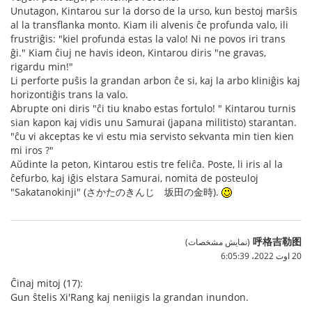
Unutagon, Kintarou sur la dorso de la urso, kun bestoj marŝis
al la transflanka monto. Kiam ili alvenis ĉe profunda valo, ili
frustriĝis: "kiel profunda estas la valo! Ni ne povos iri trans
ĝi." Kiam ĉiuj ne havis ideon, Kintarou diris "ne gravas,
rigardu min!"
Li perforte puŝis la grandan arbon ĉe si, kaj la arbo kliniĝis kaj
horizontiĝis trans la valo.
Abrupte oni diris "ĉi tiu knabo estas fortulo! " Kintarou turnis
sian kapon kaj vidis unu Samurai (japana militisto) starantan.
"ĉu vi akceptas ke vi estu mia servisto sekvanta min tien kien
mi iros ?"
Aŭdinte la peton, Kintarou estis tre feliĉa. Poste, li iris al la
ĉefurbo, kaj iĝis elstara Samurai, nomita de posteuloj
"Sakatanokinji" (さかたのきんじ 坂田の金時).
呼格吉勒图
(نمایش مشخصات)
20 اوت 2022،‏ 6:05:39
Ĉinaj mitoj (17):
Gun ŝtelis Xi'Rang kaj neniigis la grandan inundon.