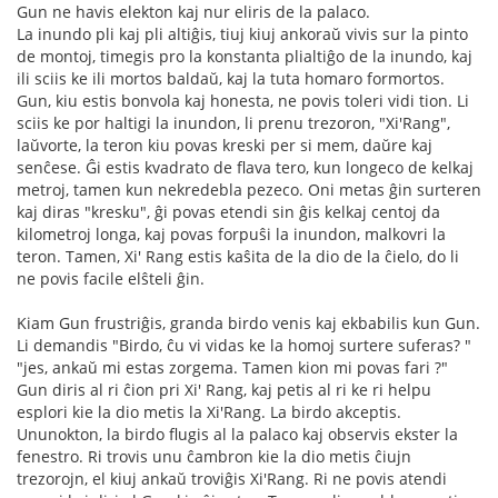
Gun ne havis elekton kaj nur eliris de la palaco.
La inundo pli kaj pli altiĝis, tiuj kiuj ankoraŭ vivis sur la pinto
de montoj, timegis pro la konstanta plialtiĝo de la inundo, kaj
ili sciis ke ili mortos baldaŭ, kaj la tuta homaro formortos.
Gun, kiu estis bonvola kaj honesta, ne povis toleri vidi tion. Li
sciis ke por haltigi la inundon, li prenu trezoron, "Xi'Rang",
laŭvorte, la teron kiu povas kreski per si mem, daŭre kaj
senĉese. Ĝi estis kvadrato de flava tero, kun longeco de kelkaj
metroj, tamen kun nekredebla pezeco. Oni metas ĝin surteren
kaj diras "kresku", ĝi povas etendi sin ĝis kelkaj centoj da
kilometroj longa, kaj povas forpuŝi la inundon, malkovri la
teron. Tamen, Xi' Rang estis kaŝita de la dio de la ĉielo, do li
ne povis facile elŝteli ĝin.
Kiam Gun frustriĝis, granda birdo venis kaj ekbabilis kun Gun.
Li demandis "Birdo, ĉu vi vidas ke la homoj surtere suferas? "
"jes, ankaŭ mi estas zorgema. Tamen kion mi povas fari ?"
Gun diris al ri ĉion pri Xi' Rang, kaj petis al ri ke ri helpu
esplori kie la dio metis la Xi'Rang. La birdo akceptis.
Ununokton, la birdo flugis al la palaco kaj observis ekster la
fenestro. Ri trovis unu ĉambron kie la dio metis ĉiujn
trezorojn, el kiuj ankaŭ troviĝis Xi'Rang. Ri ne povis atendi