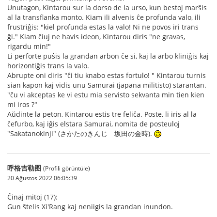
Unutagon, Kintarou sur la dorso de la urso, kun bestoj marŝis
al la transflanka monto. Kiam ili alvenis ĉe profunda valo, ili
frustriĝis: "kiel profunda estas la valo! Ni ne povos iri trans
ĝi." Kiam ĉiuj ne havis ideon, Kintarou diris "ne gravas,
rigardu min!"
Li perforte puŝis la grandan arbon ĉe si, kaj la arbo kliniĝis kaj
horizontiĝis trans la valo.
Abrupte oni diris "ĉi tiu knabo estas fortulo! " Kintarou turnis
sian kapon kaj vidis unu Samurai (japana militisto) starantan.
"ĉu vi akceptas ke vi estu mia servisto sekvanta min tien kien
mi iros ?"
Aŭdinte la peton, Kintarou estis tre feliĉa. Poste, li iris al la
ĉefurbo, kaj iĝis elstara Samurai, nomita de posteuloj
"Sakatanokinji" (さかたのきんじ 坂田の金時).
呼格吉勒图
(Profili görüntüle)
20 Ağustos 2022 06:05:39
Ĉinaj mitoj (17):
Gun ŝtelis Xi'Rang kaj neniigis la grandan inundon.