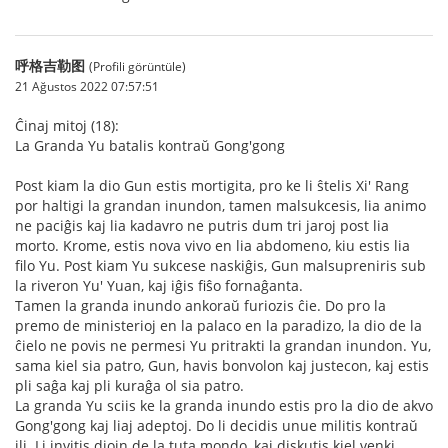
呼格吉勒图
(Profili görüntüle)
21 Ağustos 2022 07:57:51
Ĉinaj mitoj (18):
La Granda Yu batalis kontraŭ Gong'gong
Post kiam la dio Gun estis mortigita, pro ke li ŝtelis Xi' Rang
por haltigi la grandan inundon, tamen malsukcesis, lia animo
ne paciĝis kaj lia kadavro ne putris dum tri jaroj post lia
morto. Krome, estis nova vivo en lia abdomeno, kiu estis lia
filo Yu. Post kiam Yu sukcese naskiĝis, Gun malsupreniris sub
la riveron Yu' Yuan, kaj iĝis fiŝo fornaĝanta.
Tamen la granda inundo ankoraŭ furiozis ĉie. Do pro la
premo de ministerioj en la palaco en la paradizo, la dio de la
ĉielo ne povis ne permesi Yu pritrakti la grandan inundon. Yu,
sama kiel sia patro, Gun, havis bonvolon kaj justecon, kaj estis
pli saĝa kaj pli kuraĝa ol sia patro.
La granda Yu sciis ke la granda inundo estis pro la dio de akvo
Gong'gong kaj liaj adeptoj. Do li decidis unue militis kontraŭ
ili. Li invitis diojn de la tuta mondo, kaj diskutis kiel venki