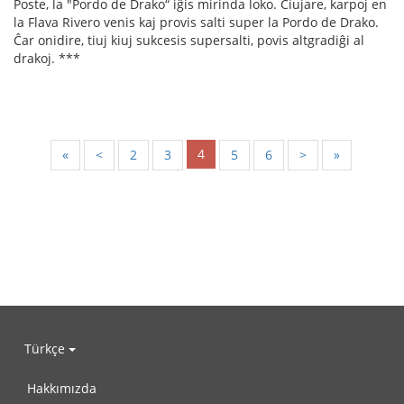
Poste, la "Pordo de Drako“ iĝis mirinda loko. Ĉiujare, karpoj en
la Flava Rivero venis kaj provis salti super la Pordo de Drako.
Ĉar onidire, tiuj kiuj sukcesis supersalti, povis altgradiĝi al
drakoj. ***
4
«
<
2
3
5
6
>
»
Türkçe
Hakkımızda