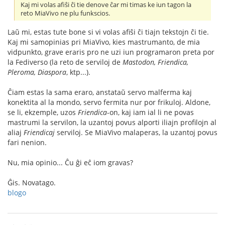
Kaj mi volas afiŝi ĉi tie denove ĉar mi timas ke iun tagon la
reto MiaVivo ne plu funkscios.
Laŭ mi, estas tute bone si vi volas afiŝi ĉi tiajn tekstojn ĉi tie.
Kaj mi samopinias pri MiaVivo, kies mastrumanto, de mia
vidpunkto, grave eraris pro ne uzi iun programaron preta por
la Fediverso (la reto de serviloj de
Mastodon, Friendica,
Pleroma, Diaspora
, ktp...).
Ĉiam estas la sama eraro, anstataŭ servo malferma kaj
konektita al la mondo, servo fermita nur por frikuloj. Aldone,
se li, ekzemple, uzos
Friendica
-on, kaj iam ial li ne povas
mastrumi la servilon, la uzantoj povus alporti iliajn profilojn al
aliaj
Friendicaj
serviloj. Se MiaVivo malaperas, la uzantoj povus
fari nenion.
Nu, mia opinio... Ĉu ĝi eĉ iom gravas?
Ĝis. Novatago.
blogo