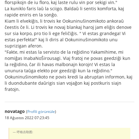
florspikojn de iu floro, kaj laste rulu vin por sekigi vin."
La kuniklo faris laŭ la sciigo. Baldaŭ li sentis komforta, kaj
rapide eniris en la sonĝo.
Kiam li elvekiĝis, li trovis ke Ookuninuŝinomikoto ankoraŭ
ĉeestis ĉe li. Li trovis ke novaj blankaj haroj jam eliĝis denove
sur sia korpo, pro tio li ege feliĉiĝis. " Vi estas grandega! Vi
estas perfekta!" kaj li diris al Ookuninuŝinomikoto unu
suprizigan aferon.
"Fakte, mi estas la servisto de la reĝidino Yakamihime, mi
nomiĝas InabaNoŜirousagi. Viaj fratoj ne povas geedziĝi kun
la reĝidino, ĉar ili havas malbonajn korojn! Vi estas la
ununura taŭga elekto por geedziĝi kun la reĝidino."
Ookuninuŝinomikoto ne povis kredi la abruptan informon, kaj
li duondubante daŭrigis sian vojaĝon kaj postkuris siajn
fratojn.
novatago
(
Profili görüntüle
)
18 Ağustos 2022 07:23:45
呼格吉勒图: