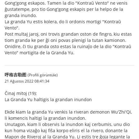
Gong'gong eskapos. Tamen la dio "Kontraŭ Vento" ne venis
ĝustatempe, pro tio Gong'gong eskapis per la helpo de la
granda inundo.
La granda Yu estis kolera, do li ordonis mortigi "Kontraŭ
Vento".
Post multaj jaroj, oni trovis grandan oston de fingro, kiu estas
tiom granda ke per ĝi oni povas plenigi la tutan kamionon.
Onidire, ĉi tiu granda osto estas la ruinaĵo de la dio "Kontraŭ
Vento" mortigita de la Granda Yu.
呼格吉勒图
(Profili görüntüle)
21 Ağustos 2022 08:41:34
Ĉinaj mitoj (19):
La Granda Yu haltigis la grandan inundon
Ekde kiam la granda Yu venkis la riveran demonon Wu'Zhi'Qi,
li komencis haltigi la grandan inundon.
Unutagon, kiam li observis la inundon kaj cerbumis, unu dio
kun homa vizaĝo kaj fiŝa korpo eliris el la rivero, donante la
Mapon de Riveroj al la Granda Yu. Li estis tre ĝoja legante la