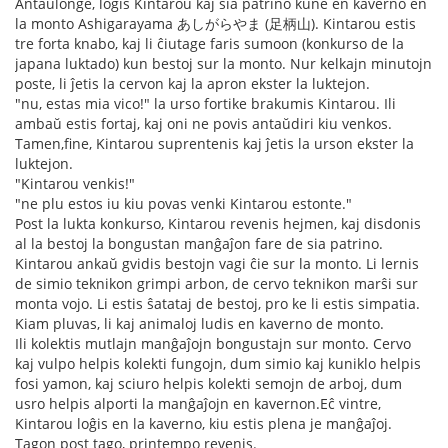
Antaŭlonge, loĝis Kintarou kaj sia patrino kune en kaverno en
la monto Ashigarayama あしがらやま (足柄山). Kintarou estis
tre forta knabo, kaj li ĉiutage faris sumoon (konkurso de la
japana luktado) kun bestoj sur la monto. Nur kelkajn minutojn
poste, li ĵetis la cervon kaj la apron ekster la luktejon.
"nu, estas mia vico!" la urso fortike brakumis Kintarou. Ili
ambaŭ estis fortaj, kaj oni ne povis antaŭdiri kiu venkos.
Tamen,fine, Kintarou suprentenis kaj ĵetis la urson ekster la
luktejon.
"Kintarou venkis!"
"ne plu estos iu kiu povas venki Kintarou estonte."
Post la lukta konkurso, Kintarou revenis hejmen, kaj disdonis
al la bestoj la bongustan manĝaĵon fare de sia patrino.
Kintarou ankaŭ gvidis bestojn vagi ĉie sur la monto. Li lernis
de simio teknikon grimpi arbon, de cervo teknikon marŝi sur
monta vojo. Li estis ŝatataj de bestoj, pro ke li estis simpatia.
Kiam pluvas, li kaj animaloj ludis en kaverno de monto.
Ili kolektis mutlajn manĝaĵojn bongustajn sur monto. Cervo
kaj vulpo helpis kolekti fungojn, dum simio kaj kuniklo helpis
fosi yamon, kaj sciuro helpis kolekti semojn de arboj, dum
usro helpis alporti la manĝaĵojn en kavernon.Eĉ vintre,
Kintarou loĝis en la kaverno, kiu estis plena je manĝaĵoj.
Tagon post tago, printempo revenis.