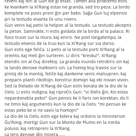
reveni kaj diri al Gun kie ĝi estas. Tamen alia problemo estis
ke kvankam la Xi'Rang estas ne granda, sed tro peza. La birdo
komplete ne povis preni ĝin per beko. Saĝa Gun tuj elpensis
pri la testudo vivanta ĉe unu rivero.
Gun venis kaj petis la helpon al la testudo. La testudo akceptis
la peton. Samnokte, ri estis gvidata de la birdo al la palaco. Ri
fosis truon sur la muro, kaj eniris. Ne post longatempo, la
testudo elvenis de la truo kun la Xi'Rang sur sia dorso.
Gun estis ege feliĉa. Li petis al la testudo porti Xi'Rang al la
oriento, kaj meti ĝin surteren. Li diris "kresku!", Xi'Rang
etendis sin al ĉiuj direktoj. La granda inundo retrotiris sin kaj
la lando denove malkovris sin. La homoj kiuj travivs sur la
pintoj de la montoj, feliĉe kaj dankeme venis malsupren, kaj
preparis planti rikoltojn, konstrui domojn kaj eki novan vivon.
Sed la ŝtelado de Xi'Rang de Gun estis konata de la dio de la
ĉielo. Li estis indigna, kaj riproĉis Gun: "vi ŝtelis ĝin, kio estas
nepardonebla peko!" Gun pensis ke li faris ion korektan, do li
ne timis kaj argumentis kun la dio de la ĉielo, "mi pensas ke
estas peko ke vi ne savis la homojn!"
La dio de la ĉielo, estis ege kolera kaj ordonis la ministerion
Ĝu'Rong, mortigi Gun sur la Monto de Plumo en la norda
poluso; kaj retropreni la Xi'Rang.
La tero denove iĝis mizera......