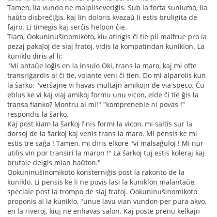
Tamen, lia vundo ne malpliseveriĝis. Sub la forta sunlumo, lia
haŭto disbreĉiĝis, kaj lin doloris kvazaŭ li estis bruligita de
fajro. Li timegis kaj serĉis helpon ĉie.
Tiam, Ookuninuŝinomikoto, kiu atingis ĉi tie pli malfrue pro la
pezaj pakaĵoj de siaj fratoj, vidis la kompatindan kuniklon. La
kuniklo diris al li:
"Mi antaŭe loĝis en la insulo Oki, trans la maro, kaj mi ofte
transrigardis al ĉi tie, volante veni ĉi tien. Do mi alparolis kun
la ŝarko: "verŝajne vi havas multajn amikojn de via speco. Ĉu
eblus ke vi kaj viaj amikoj formu unu vicon, elde ĉi tie ĝis la
transa flanko? Montru al mi!" "kompreneble ni povas !"
respondis la ŝarko.
Kaj post kiam la ŝarkoj finis formi la vicon, mi saltis sur la
dorsoj de la ŝarkoj kaj venis trans la maro. Mi pensis ke mi
estis tre saĝa ! Tamen, mi diris elkore "vi malsaĝuloj ! Mi nur
utilis vin por transiri la maron !" La ŝarkoj tuj estis koleraj kaj
brutale deigis mian haŭton."
Ookuninuŝinomikoto konsterniĝis post la rakonto de la
kuniklo. Li pensis ke li ne povis lasi la kuniklon malantaŭe,
speciale post la trompo de siaj fratoj. Ookuninuŝinomikoto
proponis al la kuniklo, "unue lavu vian vundon per pura akvo,
en la riveroj, kiuj ne enhavas salon. Kaj poste prenu kelkajn