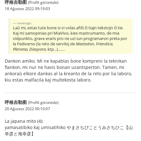
呼格吉勒图
(Profili görüntüle)
18 Ağustos 2022 09:19:03
novatago:
Laŭ mi, estas tute bone si vi volas afiŝi ĉi tiajn tekstojn ĉi tie.
Kaj mi samopinias pri MiaVivo, kies mastrumanto, de mia
vidpunkto, grave eraris pro ne uzi iun programaron preta por
la Fediverso (la reto de serviloj de
Mastodon, Friendica,
Pleroma, Diaspora
, ktp...).……
Dankon amiko. Mi ne kapablas bone kompreni la teknikan
flankon, mi nur ne havis bonan uzantsperton. Tamen, mi
ankoraŭ elkore dankas al la kreanto de la reto por lia laboro,
kiu estas malfacila kaj multekosta laboro.
呼格吉勒图
(Profili görüntüle)
20 Ağustos 2022 00:10:07
La japana mito (4):
yamasatibiko kaj umisatihiko やまさちびことうみさちひこ【山
幸彦と海幸彦】