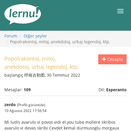
İçerik
Görüntüleme
Men
Forum:
Diğer şeyler
Popolrakontoj, mitoj, anekdotoj, urbaj legendoj, ktp.
Popolrakontoj, mitoj,
Cevapla
anekdotoj, urbaj legendoj, ktp.
başlangıç 呼格吉勒图, 30 Temmuz 2022
Mesajlar:
109
Dil:
Esperanto
zerdo
(Profili görüntüle)
10 Ağustos 2022 17:56:54
Mi ludis avarulo vi povos vıdı el you tube moliere skribos
avarulo vi devas skribi Cevdet kemal durmusoglu morgaux