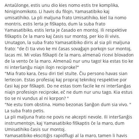
Antaŭlonge, estis unu dio kies nomo estis tre komplika,
Niniginomikoto. Li havis du filojn, Yamasatibiko kaj
umisatihiko. La pli maljuna frato Umisatihiko, kiel lia nomo
montris, estis lerta je fiŝkapto, dum la suba frato
Yamasatibiko, estis lerta je ĉasado en montoj. Ili respektive
fiŝkaptis ĉe la maro kaj ĉasis sur montoj, per kio ili vivis.
Unutagon, la suba frato Yamasatibiko diris al sia pli maljuna
frato: "de ĉi tia vivo ke mi ĉasas sovaĝajn porkojn sur montoj,
lacas mi. Mi volas fiŝkapti ĉe la maro, almenaŭ ricevi blovadon
de la vento ĉe la maro. Almenaŭ nur unu tago! kia estas tio ke
ni interŝanĝu niajn ilojn reciproke?"
"Mia frato kara, ĉesu diri tiel stulte. Ĉiu persono havas sian
lertecon. Estas profesiaj kaj propraj teknikoj respektive por
ĉasi kaj por fiŝkapti. Do ne estas tiom facile ke ni interŝanĝas
niajn profesiojn reciproke, eĉ ne dum nur unu tago. Kia estus
tio se ni vundus al ni korpon? "
"Ne estu tiom obstina. Homo bezonas ŝanĝon dum sia vivo. "
La suba frato petis.
La pli maljuna frato ne povis ne akcepti nevole. Ili interŝanĝis
instrumentojn, kaj Yamasatibiko fiŝkaptis ĉe la maro, dum
Umisatihiko ĉasis sur montoj.
Yamasatibiko ekscitiĝis rapidflugi al la maro, tamen li havis