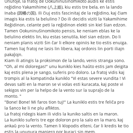
Unufoje, la fratoj de Ookuninuŝinomikoto aŭdis ke estis
reĝidino Yakamihime (八上姫), kiu estis tre bela, en la lando
Inaba (因幡の国). Ili ĉiuj estis fascinitaj de la reĝidino, kaj ĉiam
imagis kia estis la belulino ? Do ili decidis viziti la Yakamihime
Reĝidinon, celante peti la reĝidinon elekti sin kiel ŝian edzon.
Tamen Ookuninuŝinomikoto pensis, ke neniam eblas ke la
belulino elektis lin, kiu estas senutila, kiel sian edzon. Do li
neniam planis viziti ŝin ĉar li elkore opiniis ke tio estis enuiga.
Tamen liaj fratoj ne lasis lin libera, kaj ordonis lin porti iliajn
pakaĵojn.
Kiam ili atingis la proksimon de la lando, venis stranga sono.
"Oh, al mi doloregas!" unu kuniklo kies haŭto estis jam deigita
kaj estis plena je sango, suferis pro doloro. La fratoj vidis kaj
trompis al la kompatinda kuniklo "Vi estas severe vundita ! Vi
devas salti en la maron se vi volas esti kuracata, kaj poste vi
sekigos vin per la helpo de la vento sur la supraĵo de la
monto. "
"Bone! Bone! Mi faros tion tuj!" La kuniklo estis tre feliĉa pro
la ŝanco ke li ne plu afliktos.
La fratoj ridegis kiam ili vidis la kuniko saltis en la maron.
La kuniklo suferis tre ege doloron pro la salo en la maro, kaj
ankaŭ pro la vento. Tamen li klopodis elteni, ĉar li kredis ke tio
estis la ununura maniero por kuraci sin mem.