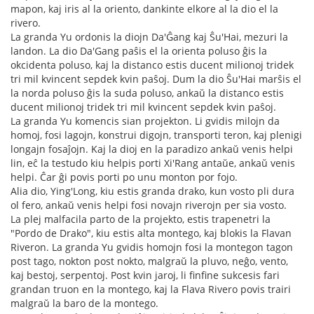
mapon, kaj iris al la oriento, dankinte elkore al la dio el la
rivero.
La granda Yu ordonis la diojn Da'Ĝang kaj Ŝu'Hai, mezuri la
landon. La dio Da'Gang paŝis el la orienta poluso ĝis la
okcidenta poluso, kaj la distanco estis ducent milionoj tridek
tri mil kvincent sepdek kvin paŝoj. Dum la dio Ŝu'Hai marŝis el
la norda poluso ĝis la suda poluso, ankaŭ la distanco estis
ducent milionoj tridek tri mil kvincent sepdek kvin paŝoj.
La granda Yu komencis sian projekton. Li gvidis milojn da
homoj, fosi lagojn, konstrui digojn, transporti teron, kaj plenigi
longajn fosaĵojn. Kaj la dioj en la paradizo ankaŭ venis helpi
lin, eĉ la testudo kiu helpis porti Xi'Rang antaŭe, ankaŭ venis
helpi. Ĉar ĝi povis porti po unu monton por fojo.
Alia dio, Ying'Long, kiu estis granda drako, kun vosto pli dura
ol fero, ankaŭ venis helpi fosi novajn riverojn per sia vosto.
La plej malfacila parto de la projekto, estis trapenetri la
"Pordo de Drako", kiu estis alta montego, kaj blokis la Flavan
Riveron. La granda Yu gvidis homojn fosi la montegon tagon
post tago, nokton post nokto, malgraŭ la pluvo, neĝo, vento,
kaj bestoj, serpentoj. Post kvin jaroj, li finfine sukcesis fari
grandan truon en la montego, kaj la Flava Rivero povis trairi
malgraŭ la baro de la montego.