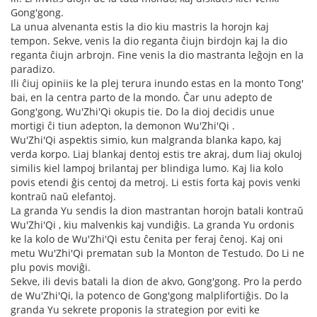
Gong'gong.
La unua alvenanta estis la dio kiu mastris la horojn kaj
tempon. Sekve, venis la dio reganta ĉiujn birdojn kaj la dio
reganta ĉiujn arbrojn. Fine venis la dio mastranta leĝojn en la
paradizo.
Ili ĉiuj opiniis ke la plej terura inundo estas en la monto Tong'
bai, en la centra parto de la mondo. Ĉar unu adepto de
Gong'gong, Wu'Zhi'Qi okupis tie. Do la dioj decidis unue
mortigi ĉi tiun adepton, la demonon Wu'Zhi'Qi .
Wu'Zhi'Qi aspektis simio, kun malgranda blanka kapo, kaj
verda korpo. Liaj blankaj dentoj estis tre akraj, dum liaj okuloj
similis kiel lampoj brilantaj per blindiga lumo. Kaj lia kolo
povis etendi ĝis centoj da metroj. Li estis forta kaj povis venki
kontraŭ naŭ elefantoj.
La granda Yu sendis la dion mastrantan horojn batali kontraŭ
Wu'Zhi'Qi , kiu malvenkis kaj vundiĝis. La granda Yu ordonis
ke la kolo de Wu'Zhi'Qi estu ĉenita per feraj ĉenoj. Kaj oni
metu Wu'Zhi'Qi prematan sub la Monton de Testudo. Do Li ne
plu povis moviĝi.
Sekve, ili devis batali la dion de akvo, Gong'gong. Pro la perdo
de Wu'Zhi'Qi, la potenco de Gong'gong malplifortiĝis. Do la
granda Yu sekrete proponis la strategion por eviti ke