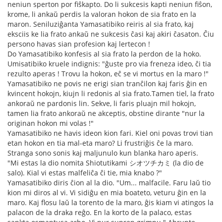
neniun sperton por fiŝkapto. Do li sukcesis kapti neniun fiŝon,
krome, li ankaŭ perdis la valoran hokon de sia frato en la
maron. Seniluziĝanta Yamasatibiko reiris al sia frato, kaj
eksciis ke lia frato ankaŭ ne sukcesis ĉasi kaj akiri ĉasaton. Ĉiu
persono havas sian profesion kaj lertecon !
Do Yamasatibiko konfesis al sia frato la perdon de la hoko.
Umisatibiko kruele indignis: "ĝuste pro via freneza ideo, ĉi tia
rezulto aperas ! Trovu la hokon, eĉ se vi mortus en la maro !"
Yamasatibiko ne povis ne erigi sian tranĉilon kaj faris ĝin en
kvincent hokojn, kiujn li redonis al sia frato.Tamen tiel, la frato
ankoraŭ ne pardonis lin. Sekve, li faris pluajn mil hokojn,
tamen lia frato ankoraŭ ne akceptis, obstine dirante "nur la
originan hokon mi volas !"
Yamasatibiko ne havis ideon kion fari. Kiel oni povas trovi tian
etan hokon en tia mal-eta maro? Li frustriĝis ĉe la maro.
Stranga sono sonis kaj maljunulo kun blanka haro aperis.
"Mi estas la dio nomita Shiotutikami シオツチカミ (la dio de
salo). Kial vi estas malfeliĉa ĉi tie, mia knabo ?"
Yamasatibiko diris ĉion al la dio. "Um... malfacile. Faru laŭ tio
kion mi diros al vi. Vi sidiĝu en mia boateto, veturu ĝin en la
maro. Kaj flosu laŭ la torento de la maro, ĝis kiam vi atingos la
palacon de la draka reĝo. En la korto de la palaco, estas