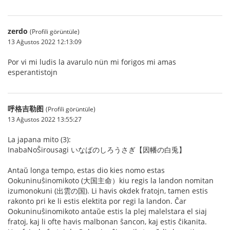
zerdo
(Profili görüntüle)
13 Ağustos 2022 12:13:09
Por vi mi ludis la avarulo nün mi forigos mi amas
esperantistojn
呼格吉勒图
(Profili görüntüle)
13 Ağustos 2022 13:55:27
La japana mito (3):
InabaNoŜirousagi いなばのしろうさぎ【因幡の白兎】
Antaŭ longa tempo, estas dio kies nomo estas
Ookuninuŝinomikoto (大国主命）kiu regis la landon nomitan
izumonokuni (出雲の国). Li havis okdek fratojn, tamen estis
rakonto pri ke li estis elektita por regi la landon. Ĉar
Ookuninuŝinomikoto antaŭe estis la plej malelstara el siaj
fratoj, kaj li ofte havis malbonan ŝancon, kaj estis ĉikanita.