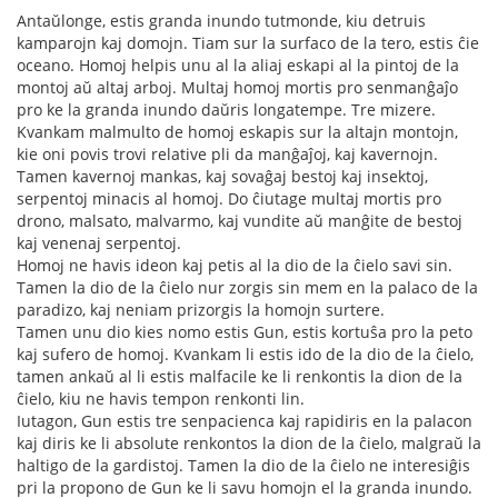
Antaŭlonge, estis granda inundo tutmonde, kiu detruis
kamparojn kaj domojn. Tiam sur la surfaco de la tero, estis ĉie
oceano. Homoj helpis unu al la aliaj eskapi al la pintoj de la
montoj aŭ altaj arboj. Multaj homoj mortis pro senmanĝaĵo
pro ke la granda inundo daŭris longatempe. Tre mizere.
Kvankam malmulto de homoj eskapis sur la altajn montojn,
kie oni povis trovi relative pli da manĝaĵoj, kaj kavernojn.
Tamen kavernoj mankas, kaj sovaĝaj bestoj kaj insektoj,
serpentoj minacis al homoj. Do ĉiutage multaj mortis pro
drono, malsato, malvarmo, kaj vundite aŭ manĝite de bestoj
kaj venenaj serpentoj.
Homoj ne havis ideon kaj petis al la dio de la ĉielo savi sin.
Tamen la dio de la ĉielo nur zorgis sin mem en la palaco de la
paradizo, kaj neniam prizorgis la homojn surtere.
Tamen unu dio kies nomo estis Gun, estis kortuŝa pro la peto
kaj sufero de homoj. Kvankam li estis ido de la dio de la ĉielo,
tamen ankaŭ al li estis malfacile ke li renkontis la dion de la
ĉielo, kiu ne havis tempon renkonti lin.
Iutagon, Gun estis tre senpacienca kaj rapidiris en la palacon
kaj diris ke li absolute renkontos la dion de la ĉielo, malgraŭ la
haltigo de la gardistoj. Tamen la dio de la ĉielo ne interesiĝis
pri la propono de Gun ke li savu homojn el la granda inundo.