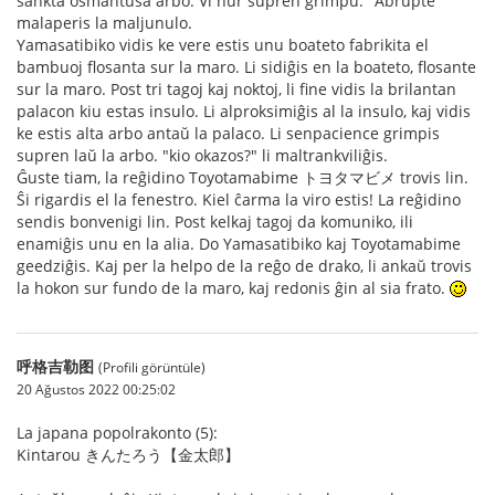
sankta osmantusa arbo. Vi nur supren grimpu." Abrupte
malaperis la maljunulo.
Yamasatibiko vidis ke vere estis unu boateto fabrikita el
bambuoj flosanta sur la maro. Li sidiĝis en la boateto, flosante
sur la maro. Post tri tagoj kaj noktoj, li fine vidis la brilantan
palacon kiu estas insulo. Li alproksimiĝis al la insulo, kaj vidis
ke estis alta arbo antaŭ la palaco. Li senpacience grimpis
supren laŭ la arbo. "kio okazos?" li maltrankviliĝis.
Ĝuste tiam, la reĝidino Toyotamabime トヨタマビメ trovis lin.
Ŝi rigardis el la fenestro. Kiel ĉarma la viro estis! La reĝidino
sendis bonvenigi lin. Post kelkaj tagoj da komuniko, ili
enamiĝis unu en la alia. Do Yamasatibiko kaj Toyotamabime
geedziĝis. Kaj per la helpo de la reĝo de drako, li ankaŭ trovis
la hokon sur fundo de la maro, kaj redonis ĝin al sia frato.
呼格吉勒图
(Profili görüntüle)
20 Ağustos 2022 00:25:02
La japana popolrakonto (5):
Kintarou きんたろう【金太郎】