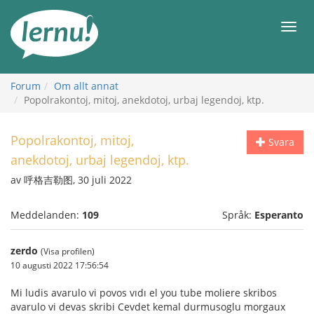
Till
sidans
Meny
innehåll
Forum
Om allt annat
Popolrakontoj, mitoj, anekdotoj, urbaj legendoj, ktp.
Popolrakontoj, mitoj,
Svara
anekdotoj, urbaj legendoj, ktp.
av 呼格吉勒图, 30 juli 2022
Meddelanden:
109
Språk:
Esperanto
zerdo
(Visa profilen)
10 augusti 2022 17:56:54
Mi ludis avarulo vi povos vıdı el you tube moliere skribos
avarulo vi devas skribi Cevdet kemal durmusoglu morgaux