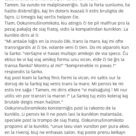
Tamen, lia vundo ne malpliseveriĝis. Sub la forta sunlumo, lia
haŭto disbreĉiĝis, kaj lin doloris kvazaŭ li estis bruligita de
fajro. Li timegis kaj serĉis helpon ĉie.
Tiam, Ookuninuŝinomikoto, kiu atingis ĉi tie pli malfrue pro la
pezaj pakaĵoj de siaj fratoj, vidis la kompatindan kuniklon. La
kuniklo diris al li:
"Mi antaŭe loĝis en la insulo Oki, trans la maro, kaj mi ofte
transrigardis al ĉi tie, volante veni ĉi tien. Do mi alparolis kun
la ŝarko: "verŝajne vi havas multajn amikojn de via speco. Ĉu
eblus ke vi kaj viaj amikoj formu unu vicon, elde ĉi tie ĝis la
transa flanko? Montru al mi!" "kompreneble ni povas !"
respondis la ŝarko.
Kaj post kiam la ŝarkoj finis formi la vicon, mi saltis sur la
dorsoj de la ŝarkoj kaj venis trans la maro. Mi pensis ke mi
estis tre saĝa ! Tamen, mi diris elkore "vi malsaĝuloj ! Mi nur
utilis vin por transiri la maron !" La ŝarkoj tuj estis koleraj kaj
brutale deigis mian haŭton."
Ookuninuŝinomikoto konsterniĝis post la rakonto de la
kuniklo. Li pensis ke li ne povis lasi la kuniklon malantaŭe,
speciale post la trompo de siaj fratoj. Ookuninuŝinomikoto
proponis al la kuniklo, "unue lavu vian vundon per pura akvo,
en la riveroj, kiuj ne enhavas salon. Kaj poste prenu kelkajn