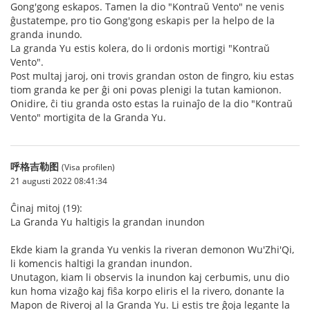
Gong'gong eskapos. Tamen la dio "Kontraŭ Vento" ne venis
ĝustatempe, pro tio Gong'gong eskapis per la helpo de la
granda inundo.
La granda Yu estis kolera, do li ordonis mortigi "Kontraŭ
Vento".
Post multaj jaroj, oni trovis grandan oston de fingro, kiu estas
tiom granda ke per ĝi oni povas plenigi la tutan kamionon.
Onidire, ĉi tiu granda osto estas la ruinaĵo de la dio "Kontraŭ
Vento" mortigita de la Granda Yu.
呼格吉勒图
(Visa profilen)
21 augusti 2022 08:41:34
Ĉinaj mitoj (19):
La Granda Yu haltigis la grandan inundon
Ekde kiam la granda Yu venkis la riveran demonon Wu'Zhi'Qi,
li komencis haltigi la grandan inundon.
Unutagon, kiam li observis la inundon kaj cerbumis, unu dio
kun homa vizaĝo kaj fiŝa korpo eliris el la rivero, donante la
Mapon de Riveroj al la Granda Yu. Li estis tre ĝoja legante la