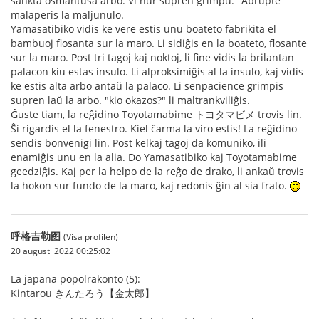
sankta osmantusa arbo. Vi nur supren grimpu." Abrupte
malaperis la maljunulo.
Yamasatibiko vidis ke vere estis unu boateto fabrikita el
bambuoj flosanta sur la maro. Li sidiĝis en la boateto, flosante
sur la maro. Post tri tagoj kaj noktoj, li fine vidis la brilantan
palacon kiu estas insulo. Li alproksimiĝis al la insulo, kaj vidis
ke estis alta arbo antaŭ la palaco. Li senpacience grimpis
supren laŭ la arbo. "kio okazos?" li maltrankviliĝis.
Ĝuste tiam, la reĝidino Toyotamabime トヨタマビメ trovis lin.
Ŝi rigardis el la fenestro. Kiel ĉarma la viro estis! La reĝidino
sendis bonvenigi lin. Post kelkaj tagoj da komuniko, ili
enamiĝis unu en la alia. Do Yamasatibiko kaj Toyotamabime
geedziĝis. Kaj per la helpo de la reĝo de drako, li ankaŭ trovis
la hokon sur fundo de la maro, kaj redonis ĝin al sia frato.
呼格吉勒图
(Visa profilen)
20 augusti 2022 00:25:02
La japana popolrakonto (5):
Kintarou きんたろう【金太郎】