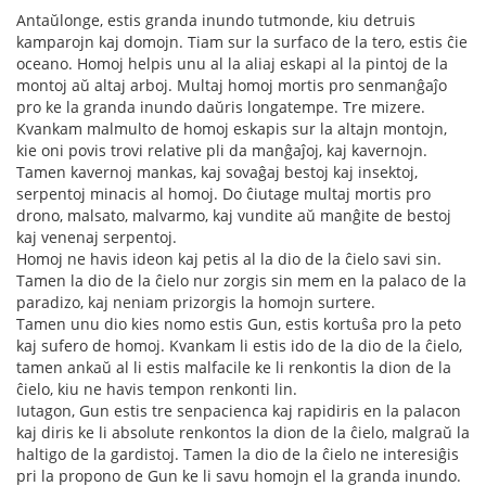
Antaŭlonge, estis granda inundo tutmonde, kiu detruis
kamparojn kaj domojn. Tiam sur la surfaco de la tero, estis ĉie
oceano. Homoj helpis unu al la aliaj eskapi al la pintoj de la
montoj aŭ altaj arboj. Multaj homoj mortis pro senmanĝaĵo
pro ke la granda inundo daŭris longatempe. Tre mizere.
Kvankam malmulto de homoj eskapis sur la altajn montojn,
kie oni povis trovi relative pli da manĝaĵoj, kaj kavernojn.
Tamen kavernoj mankas, kaj sovaĝaj bestoj kaj insektoj,
serpentoj minacis al homoj. Do ĉiutage multaj mortis pro
drono, malsato, malvarmo, kaj vundite aŭ manĝite de bestoj
kaj venenaj serpentoj.
Homoj ne havis ideon kaj petis al la dio de la ĉielo savi sin.
Tamen la dio de la ĉielo nur zorgis sin mem en la palaco de la
paradizo, kaj neniam prizorgis la homojn surtere.
Tamen unu dio kies nomo estis Gun, estis kortuŝa pro la peto
kaj sufero de homoj. Kvankam li estis ido de la dio de la ĉielo,
tamen ankaŭ al li estis malfacile ke li renkontis la dion de la
ĉielo, kiu ne havis tempon renkonti lin.
Iutagon, Gun estis tre senpacienca kaj rapidiris en la palacon
kaj diris ke li absolute renkontos la dion de la ĉielo, malgraŭ la
haltigo de la gardistoj. Tamen la dio de la ĉielo ne interesiĝis
pri la propono de Gun ke li savu homojn el la granda inundo.