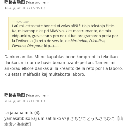
呼格吉勒图
(Visa profilen)
18 augusti 2022 09:19:03
novatago:
Laŭ mi, estas tute bone si vi volas afiŝi ĉi tiajn tekstojn ĉi tie.
Kaj mi samopinias pri MiaVivo, kies mastrumanto, de mia
vidpunkto, grave eraris pro ne uzi iun programaron preta por
la Fediverso (la reto de serviloj de
Mastodon, Friendica,
Pleroma, Diaspora
, ktp...).……
Dankon amiko. Mi ne kapablas bone kompreni la teknikan
flankon, mi nur ne havis bonan uzantsperton. Tamen, mi
ankoraŭ elkore dankas al la kreanto de la reto por lia laboro,
kiu estas malfacila kaj multekosta laboro.
呼格吉勒图
(Visa profilen)
20 augusti 2022 00:10:07
La japana mito (4):
yamasatibiko kaj umisatihiko やまさちびことうみさちひこ【山
幸彦と海幸彦】