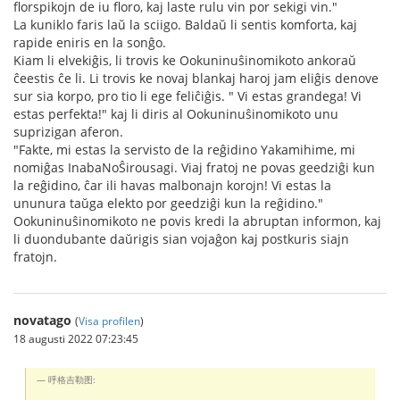
florspikojn de iu floro, kaj laste rulu vin por sekigi vin."
La kuniklo faris laŭ la sciigo. Baldaŭ li sentis komforta, kaj
rapide eniris en la sonĝo.
Kiam li elvekiĝis, li trovis ke Ookuninuŝinomikoto ankoraŭ
ĉeestis ĉe li. Li trovis ke novaj blankaj haroj jam eliĝis denove
sur sia korpo, pro tio li ege feliĉiĝis. " Vi estas grandega! Vi
estas perfekta!" kaj li diris al Ookuninuŝinomikoto unu
suprizigan aferon.
"Fakte, mi estas la servisto de la reĝidino Yakamihime, mi
nomiĝas InabaNoŜirousagi. Viaj fratoj ne povas geedziĝi kun
la reĝidino, ĉar ili havas malbonajn korojn! Vi estas la
ununura taŭga elekto por geedziĝi kun la reĝidino."
Ookuninuŝinomikoto ne povis kredi la abruptan informon, kaj
li duondubante daŭrigis sian vojaĝon kaj postkuris siajn
fratojn.
novatago
(
Visa profilen
)
18 augusti 2022 07:23:45
呼格吉勒图: