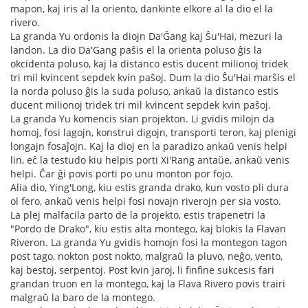
mapon, kaj iris al la oriento, dankinte elkore al la dio el la
rivero.
La granda Yu ordonis la diojn Da'Ĝang kaj Ŝu'Hai, mezuri la
landon. La dio Da'Gang paŝis el la orienta poluso ĝis la
okcidenta poluso, kaj la distanco estis ducent milionoj tridek
tri mil kvincent sepdek kvin paŝoj. Dum la dio Ŝu'Hai marŝis el
la norda poluso ĝis la suda poluso, ankaŭ la distanco estis
ducent milionoj tridek tri mil kvincent sepdek kvin paŝoj.
La granda Yu komencis sian projekton. Li gvidis milojn da
homoj, fosi lagojn, konstrui digojn, transporti teron, kaj plenigi
longajn fosaĵojn. Kaj la dioj en la paradizo ankaŭ venis helpi
lin, eĉ la testudo kiu helpis porti Xi'Rang antaŭe, ankaŭ venis
helpi. Ĉar ĝi povis porti po unu monton por fojo.
Alia dio, Ying'Long, kiu estis granda drako, kun vosto pli dura
ol fero, ankaŭ venis helpi fosi novajn riverojn per sia vosto.
La plej malfacila parto de la projekto, estis trapenetri la
"Pordo de Drako", kiu estis alta montego, kaj blokis la Flavan
Riveron. La granda Yu gvidis homojn fosi la montegon tagon
post tago, nokton post nokto, malgraŭ la pluvo, neĝo, vento,
kaj bestoj, serpentoj. Post kvin jaroj, li finfine sukcesis fari
grandan truon en la montego, kaj la Flava Rivero povis trairi
malgraŭ la baro de la montego.