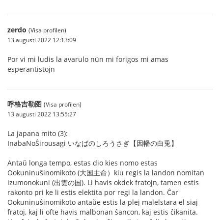
zerdo
(Visa profilen)
13 augusti 2022 12:13:09
Por vi mi ludis la avarulo nün mi forigos mi amas
esperantistojn
呼格吉勒图
(Visa profilen)
13 augusti 2022 13:55:27
La japana mito (3):
InabaNoŜirousagi いなばのしろうさぎ【因幡の白兎】
Antaŭ longa tempo, estas dio kies nomo estas
Ookuninuŝinomikoto (大国主命）kiu regis la landon nomitan
izumonokuni (出雲の国). Li havis okdek fratojn, tamen estis
rakonto pri ke li estis elektita por regi la landon. Ĉar
Ookuninuŝinomikoto antaŭe estis la plej malelstara el siaj
fratoj, kaj li ofte havis malbonan ŝancon, kaj estis ĉikanita.