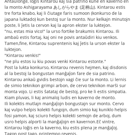
Antaŭlonge, loĝis Kintarou kaj sia patrino kune en kaverno en
la monto Ashigarayama あしがらやま (足柄山). Kintarou estis
tre forta knabo, kaj li ĉiutage faris sumoon (konkurso de la
japana luktado) kun bestoj sur la monto. Nur kelkajn minutojn
poste, li ĵetis la cervon kaj la apron ekster la luktejon.
"nu, estas mia vico!" la urso fortike brakumis Kintarou. Ili
ambaŭ estis fortaj, kaj oni ne povis antaŭdiri kiu venkos.
Tamen,fine, Kintarou suprentenis kaj ĵetis la urson ekster la
luktejon.
"Kintarou venkis!"
"ne plu estos iu kiu povas venki Kintarou estonte."
Post la lukta konkurso, Kintarou revenis hejmen, kaj disdonis
al la bestoj la bongustan manĝaĵon fare de sia patrino.
Kintarou ankaŭ gvidis bestojn vagi ĉie sur la monto. Li lernis
de simio teknikon grimpi arbon, de cervo teknikon marŝi sur
monta vojo. Li estis ŝatataj de bestoj, pro ke li estis simpatia.
Kiam pluvas, li kaj animaloj ludis en kaverno de monto.
Ili kolektis mutlajn manĝaĵojn bongustajn sur monto. Cervo
kaj vulpo helpis kolekti fungojn, dum simio kaj kuniklo helpis
fosi yamon, kaj sciuro helpis kolekti semojn de arboj, dum
usro helpis alporti la manĝaĵojn en kavernon.Eĉ vintre,
Kintarou loĝis en la kaverno, kiu estis plena je manĝaĵoj.
Tagon post tago, printempo revenis.