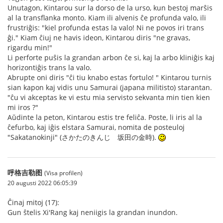
Unutagon, Kintarou sur la dorso de la urso, kun bestoj marŝis
al la transflanka monto. Kiam ili alvenis ĉe profunda valo, ili
frustriĝis: "kiel profunda estas la valo! Ni ne povos iri trans
ĝi." Kiam ĉiuj ne havis ideon, Kintarou diris "ne gravas,
rigardu min!"
Li perforte puŝis la grandan arbon ĉe si, kaj la arbo kliniĝis kaj
horizontiĝis trans la valo.
Abrupte oni diris "ĉi tiu knabo estas fortulo! " Kintarou turnis
sian kapon kaj vidis unu Samurai (japana militisto) starantan.
"ĉu vi akceptas ke vi estu mia servisto sekvanta min tien kien
mi iros ?"
Aŭdinte la peton, Kintarou estis tre feliĉa. Poste, li iris al la
ĉefurbo, kaj iĝis elstara Samurai, nomita de posteuloj
"Sakatanokinji" (さかたのきんじ 坂田の金時).
呼格吉勒图
(Visa profilen)
20 augusti 2022 06:05:39
Ĉinaj mitoj (17):
Gun ŝtelis Xi'Rang kaj neniigis la grandan inundon.