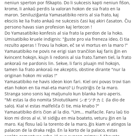
neniun sperton por fiŝkapto. Do li sukcesis kapti neniun fiŝon,
krome, li ankaŭ perdis la valoran hokon de sia frato en la
maron. Seniluziĝanta Yamasatibiko reiris al sia frato, kaj
eksciis ke lia frato ankaŭ ne sukcesis ĉasi kaj akiri ĉasaton. Ĉiu
persono havas sian profesion kaj lertecon !
Do Yamasatibiko konfesis al sia frato la perdon de la hoko.
Umisatibiko kruele indignis: "ĝuste pro via freneza ideo, ĉi tia
rezulto aperas ! Trovu la hokon, eĉ se vi mortus en la maro !"
Yamasatibiko ne povis ne erigi sian tranĉilon kaj faris ĝin en
kvincent hokojn, kiujn li redonis al sia frato.Tamen tiel, la frato
ankoraŭ ne pardonis lin. Sekve, li faris pluajn mil hokojn,
tamen lia frato ankoraŭ ne akceptis, obstine dirante "nur la
originan hokon mi volas !"
Yamasatibiko ne havis ideon kion fari. Kiel oni povas trovi tian
etan hokon en tia mal-eta maro? Li frustriĝis ĉe la maro.
Stranga sono sonis kaj maljunulo kun blanka haro aperis.
"Mi estas la dio nomita Shiotutikami シオツチカミ (la dio de
salo). Kial vi estas malfeliĉa ĉi tie, mia knabo ?"
Yamasatibiko diris ĉion al la dio. "Um... malfacile. Faru laŭ tio
kion mi diros al vi. Vi sidiĝu en mia boateto, veturu ĝin en la
maro. Kaj flosu laŭ la torento de la maro, ĝis kiam vi atingos la
palacon de la draka reĝo. En la korto de la palaco, estas