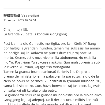
呼格吉勒图
(Visa profilen)
21 augusti 2022 07:57:51
Ĉinaj mitoj (18):
La Granda Yu batalis kontraŭ Gong'gong
Post kiam la dio Gun estis mortigita, pro ke li ŝtelis Xi' Rang
por haltigi la grandan inundon, tamen malsukcesis, lia animo
ne paciĝis kaj lia kadavro ne putris dum tri jaroj post lia
morto. Krome, estis nova vivo en lia abdomeno, kiu estis lia
filo Yu. Post kiam Yu sukcese naskiĝis, Gun malsupreniris sub
la riveron Yu' Yuan, kaj iĝis fiŝo fornaĝanta.
Tamen la granda inundo ankoraŭ furiozis ĉie. Do pro la
premo de ministerioj en la palaco en la paradizo, la dio de la
ĉielo ne povis ne permesi Yu pritrakti la grandan inundon. Yu,
sama kiel sia patro, Gun, havis bonvolon kaj justecon, kaj estis
pli saĝa kaj pli kuraĝa ol sia patro.
La granda Yu sciis ke la granda inundo estis pro la dio de akvo
Gong'gong kaj liaj adeptoj. Do li decidis unue militis kontraŭ
ili. Li invitis diojn de la tuta mondo, kaj diskutis kiel venki