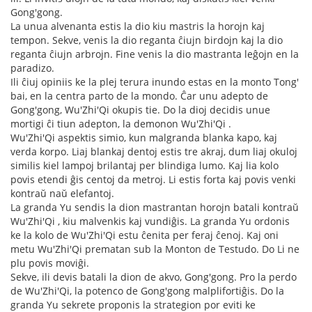
Gong'gong.
La unua alvenanta estis la dio kiu mastris la horojn kaj
tempon. Sekve, venis la dio reganta ĉiujn birdojn kaj la dio
reganta ĉiujn arbrojn. Fine venis la dio mastranta leĝojn en la
paradizo.
Ili ĉiuj opiniis ke la plej terura inundo estas en la monto Tong'
bai, en la centra parto de la mondo. Ĉar unu adepto de
Gong'gong, Wu'Zhi'Qi okupis tie. Do la dioj decidis unue
mortigi ĉi tiun adepton, la demonon Wu'Zhi'Qi .
Wu'Zhi'Qi aspektis simio, kun malgranda blanka kapo, kaj
verda korpo. Liaj blankaj dentoj estis tre akraj, dum liaj okuloj
similis kiel lampoj brilantaj per blindiga lumo. Kaj lia kolo
povis etendi ĝis centoj da metroj. Li estis forta kaj povis venki
kontraŭ naŭ elefantoj.
La granda Yu sendis la dion mastrantan horojn batali kontraŭ
Wu'Zhi'Qi , kiu malvenkis kaj vundiĝis. La granda Yu ordonis
ke la kolo de Wu'Zhi'Qi estu ĉenita per feraj ĉenoj. Kaj oni
metu Wu'Zhi'Qi prematan sub la Monton de Testudo. Do Li ne
plu povis moviĝi.
Sekve, ili devis batali la dion de akvo, Gong'gong. Pro la perdo
de Wu'Zhi'Qi, la potenco de Gong'gong malplifortiĝis. Do la
granda Yu sekrete proponis la strategion por eviti ke