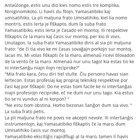
Antaŭlonge, estis unu dio kies nomo estis tre komplika,
Niniginomikoto. Li havis du filojn, Yamasatibiko kaj
umisatihiko. La pli maljuna frato Umisatihiko, kiel lia nomo
montris, estis lerta je fiŝkapto, dum la suba frato
Yamasatibiko, estis lerta je ĉasado en montoj. Ili respektive
fiŝkaptis ĉe la maro kaj ĉasis sur montoj, per kio ili vivis.
Unutagon, la suba frato Yamasatibiko diris al sia pli maljuna
frato: "de ĉi tia vivo ke mi ĉasas sovaĝajn porkojn sur montoj,
lacas mi. Mi volas fiŝkapti ĉe la maro, almenaŭ ricevi blovadon
de la vento ĉe la maro. Almenaŭ nur unu tago! kia estas tio ke
ni interŝanĝu niajn ilojn reciproke?"
"Mia frato kara, ĉesu diri tiel stulte. Ĉiu persono havas sian
lertecon. Estas profesiaj kaj propraj teknikoj respektive por
ĉasi kaj por fiŝkapti. Do ne estas tiom facile ke ni interŝanĝas
niajn profesiojn reciproke, eĉ ne dum nur unu tago. Kia estus
tio se ni vundus al ni korpon? "
"Ne estu tiom obstina. Homo bezonas ŝanĝon dum sia vivo. "
La suba frato petis.
La pli maljuna frato ne povis ne akcepti nevole. Ili interŝanĝis
instrumentojn, kaj Yamasatibiko fiŝkaptis ĉe la maro, dum
Umisatihiko ĉasis sur montoj.
Yamasatibiko ekscitiĝis rapidflugi al la maro, tamen li havis