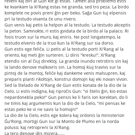
reveni kaj diri al Gun kie ĝi estas. Tamen alia problemo estis
ke kvankam la Xi'Rang estas ne granda, sed tro peza. La birdo
komplete ne povis preni ĝin per beko. Saĝa Gun tuj elpensis
pri la testudo vivanta ĉe unu rivero.
Gun venis kaj petis la helpon al la testudo. La testudo akceptis
la peton. Samnokte, ri estis gvidata de la birdo al la palaco. Ri
fosis truon sur la muro, kaj eniris. Ne post longatempo, la
testudo elvenis de la truo kun la Xi'Rang sur sia dorso.
Gun estis ege feliĉa. Li petis al la testudo porti Xi'Rang al la
oriento, kaj meti ĝin surteren. Li diris "kresku!", Xi'Rang
etendis sin al ĉiuj direktoj. La granda inundo retrotiris sin kaj
la lando denove malkovris sin. La homoj kiuj travivs sur la
pintoj de la montoj, feliĉe kaj dankeme venis malsupren, kaj
preparis planti rikoltojn, konstrui domojn kaj eki novan vivon.
Sed la ŝtelado de Xi'Rang de Gun estis konata de la dio de la
ĉielo. Li estis indigna, kaj riproĉis Gun: "vi ŝtelis ĝin, kio estas
nepardonebla peko!" Gun pensis ke li faris ion korektan, do li
ne timis kaj argumentis kun la dio de la ĉielo, "mi pensas ke
estas peko ke vi ne savis la homojn!"
La dio de la ĉielo, estis ege kolera kaj ordonis la ministerion
Ĝu'Rong, mortigi Gun sur la Monto de Plumo en la norda
poluso; kaj retropreni la Xi'Rang.
La tero denove iĝis mizera......