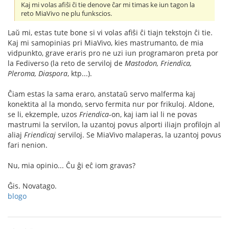
Kaj mi volas afiŝi ĉi tie denove ĉar mi timas ke iun tagon la
reto MiaVivo ne plu funkscios.
Laŭ mi, estas tute bone si vi volas afiŝi ĉi tiajn tekstojn ĉi tie.
Kaj mi samopinias pri MiaVivo, kies mastrumanto, de mia
vidpunkto, grave eraris pro ne uzi iun programaron preta por
la Fediverso (la reto de serviloj de
Mastodon, Friendica,
Pleroma, Diaspora
, ktp...).
Ĉiam estas la sama eraro, anstataŭ servo malferma kaj
konektita al la mondo, servo fermita nur por frikuloj. Aldone,
se li, ekzemple, uzos
Friendica
-on, kaj iam ial li ne povas
mastrumi la servilon, la uzantoj povus alporti iliajn profilojn al
aliaj
Friendicaj
serviloj. Se MiaVivo malaperas, la uzantoj povus
fari nenion.
Nu, mia opinio... Ĉu ĝi eĉ iom gravas?
Ĝis. Novatago.
blogo