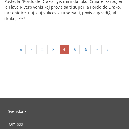
Poste, la "Pordo de Drako“ iĝis mirinda loko. Ĉiujare, karpoj en
la Flava Rivero venis kaj provis salti super la Pordo de Drako.
Ĉar onidire, tiuj kiuj sukcesis supersalti, povis altgradiĝi al
drakoj. ***
4
«
<
2
3
5
6
>
»
Svenska
Om oss