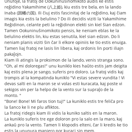
Unufoje, la fratoj de Ookuninuŝinomikoto aŭdis ke estis
reĝidino Yakamihime (八上姫), kiu estis tre bela, en la lando
Inaba (因幡の国). Ili ĉiuj estis fascinitaj de la reĝidino, kaj ĉiam
imagis kia estis la belulino ? Do ili decidis viziti la Yakamihime
Reĝidinon, celante peti la reĝidinon elekti sin kiel ŝian edzon.
Tamen Ookuninuŝinomikoto pensis, ke neniam eblas ke la
belulino elektis lin, kiu estas senutila, kiel sian edzon. Do li
neniam planis viziti ŝin ĉar li elkore opiniis ke tio estis enuiga.
Tamen liaj fratoj ne lasis lin libera, kaj ordonis lin porti iliajn
pakaĵojn.
Kiam ili atingis la proksimon de la lando, venis stranga sono.
"Oh, al mi doloregas!" unu kuniklo kies haŭto estis jam deigita
kaj estis plena je sango, suferis pro doloro. La fratoj vidis kaj
trompis al la kompatinda kuniklo "Vi estas severe vundita ! Vi
devas salti en la maron se vi volas esti kuracata, kaj poste vi
sekigos vin per la helpo de la vento sur la supraĵo de la
monto. "
"Bone! Bone! Mi faros tion tuj!" La kuniklo estis tre feliĉa pro
la ŝanco ke li ne plu afliktos.
La fratoj ridegis kiam ili vidis la kuniko saltis en la maron.
La kuniklo suferis tre ege doloron pro la salo en la maro, kaj
ankaŭ pro la vento. Tamen li klopodis elteni, ĉar li kredis ke tio
estis la ununura maniero por kuraci sin mem.