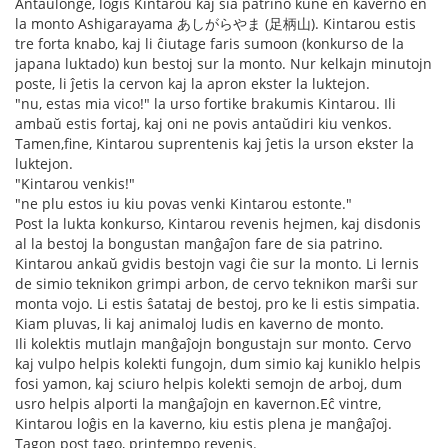
Antaŭlonge, loĝis Kintarou kaj sia patrino kune en kaverno en
la monto Ashigarayama あしがらやま (足柄山). Kintarou estis
tre forta knabo, kaj li ĉiutage faris sumoon (konkurso de la
japana luktado) kun bestoj sur la monto. Nur kelkajn minutojn
poste, li ĵetis la cervon kaj la apron ekster la luktejon.
"nu, estas mia vico!" la urso fortike brakumis Kintarou. Ili
ambaŭ estis fortaj, kaj oni ne povis antaŭdiri kiu venkos.
Tamen,fine, Kintarou suprentenis kaj ĵetis la urson ekster la
luktejon.
"Kintarou venkis!"
"ne plu estos iu kiu povas venki Kintarou estonte."
Post la lukta konkurso, Kintarou revenis hejmen, kaj disdonis
al la bestoj la bongustan manĝaĵon fare de sia patrino.
Kintarou ankaŭ gvidis bestojn vagi ĉie sur la monto. Li lernis
de simio teknikon grimpi arbon, de cervo teknikon marŝi sur
monta vojo. Li estis ŝatataj de bestoj, pro ke li estis simpatia.
Kiam pluvas, li kaj animaloj ludis en kaverno de monto.
Ili kolektis mutlajn manĝaĵojn bongustajn sur monto. Cervo
kaj vulpo helpis kolekti fungojn, dum simio kaj kuniklo helpis
fosi yamon, kaj sciuro helpis kolekti semojn de arboj, dum
usro helpis alporti la manĝaĵojn en kavernon.Eĉ vintre,
Kintarou loĝis en la kaverno, kiu estis plena je manĝaĵoj.
Tagon post tago, printempo revenis.