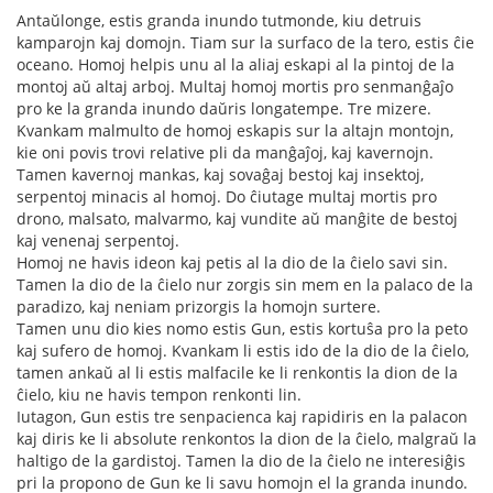
Antaŭlonge, estis granda inundo tutmonde, kiu detruis
kamparojn kaj domojn. Tiam sur la surfaco de la tero, estis ĉie
oceano. Homoj helpis unu al la aliaj eskapi al la pintoj de la
montoj aŭ altaj arboj. Multaj homoj mortis pro senmanĝaĵo
pro ke la granda inundo daŭris longatempe. Tre mizere.
Kvankam malmulto de homoj eskapis sur la altajn montojn,
kie oni povis trovi relative pli da manĝaĵoj, kaj kavernojn.
Tamen kavernoj mankas, kaj sovaĝaj bestoj kaj insektoj,
serpentoj minacis al homoj. Do ĉiutage multaj mortis pro
drono, malsato, malvarmo, kaj vundite aŭ manĝite de bestoj
kaj venenaj serpentoj.
Homoj ne havis ideon kaj petis al la dio de la ĉielo savi sin.
Tamen la dio de la ĉielo nur zorgis sin mem en la palaco de la
paradizo, kaj neniam prizorgis la homojn surtere.
Tamen unu dio kies nomo estis Gun, estis kortuŝa pro la peto
kaj sufero de homoj. Kvankam li estis ido de la dio de la ĉielo,
tamen ankaŭ al li estis malfacile ke li renkontis la dion de la
ĉielo, kiu ne havis tempon renkonti lin.
Iutagon, Gun estis tre senpacienca kaj rapidiris en la palacon
kaj diris ke li absolute renkontos la dion de la ĉielo, malgraŭ la
haltigo de la gardistoj. Tamen la dio de la ĉielo ne interesiĝis
pri la propono de Gun ke li savu homojn el la granda inundo.