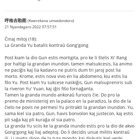
呼格吉勒图
(Kwerekana umwidondoro)
21 Nyandagaro 2022 07:57:51
Ĉinaj mitoj (18):
La Granda Yu batalis kontraŭ Gong'gong
Post kiam la dio Gun estis mortigita, pro ke li ŝtelis Xi' Rang
por haltigi la grandan inundon, tamen malsukcesis, lia animo
ne paciĝis kaj lia kadavro ne putris dum tri jaroj post lia
morto. Krome, estis nova vivo en lia abdomeno, kiu estis lia
filo Yu. Post kiam Yu sukcese naskiĝis, Gun malsupreniris sub
la riveron Yu' Yuan, kaj iĝis fiŝo fornaĝanta.
Tamen la granda inundo ankoraŭ furiozis ĉie. Do pro la
premo de ministerioj en la palaco en la paradizo, la dio de la
ĉielo ne povis ne permesi Yu pritrakti la grandan inundon. Yu,
sama kiel sia patro, Gun, havis bonvolon kaj justecon, kaj estis
pli saĝa kaj pli kuraĝa ol sia patro.
La granda Yu sciis ke la granda inundo estis pro la dio de akvo
Gong'gong kaj liaj adeptoj. Do li decidis unue militis kontraŭ
ili. Li invitis diojn de la tuta mondo, kaj diskutis kiel venki