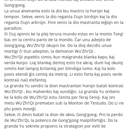
Gong'gong.
La unua alvenanta estis la dio kiu mastris la horojn kaj
tempon. Sekve, venis la dio reganta ĉiujn birdojn kaj la dio
reganta ĉiujn arbrojn. Fine venis la dio mastranta leĝojn en la
paradizo.
Ili ĉiuj opiniis ke la plej terura inundo estas en la monto Tong'
bai, en la centra parto de la mondo. Ĉar unu adepto de
Gong'gong, Wu'Zhi'Qi okupis tie. Do la dioj decidis unue
mortigi ĉi tiun adepton, la demonon Wu'Zhi'Qi .
Wu'Zhi'Qi aspektis simio, kun malgranda blanka kapo, kaj
verda korpo. Liaj blankaj dentoj estis tre akraj, dum liaj okuloj
similis kiel lampoj brilantaj per blindiga lumo. Kaj lia kolo
povis etendi ĝis centoj da metroj. Li estis forta kaj povis venki
kontraŭ naŭ elefantoj.
La granda Yu sendis la dion mastrantan horojn batali kontraŭ
Wu'Zhi'Qi , kiu malvenkis kaj vundiĝis. La granda Yu ordonis
ke la kolo de Wu'Zhi'Qi estu ĉenita per feraj ĉenoj. Kaj oni
metu Wu'Zhi'Qi prematan sub la Monton de Testudo. Do Li ne
plu povis moviĝi.
Sekve, ili devis batali la dion de akvo, Gong'gong. Pro la perdo
de Wu'Zhi'Qi, la potenco de Gong'gong malplifortiĝis. Do la
granda Yu sekrete proponis la strategion por eviti ke