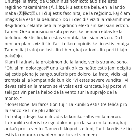
Unufoje, la fratoj de Ookuninuŝinomikoto aŭdis ke estis
reĝidino Yakamihime (八上姫), kiu estis tre bela, en la lando
Inaba (因幡の国). Ili ĉiuj estis fascinitaj de la reĝidino, kaj ĉiam
imagis kia estis la belulino ? Do ili decidis viziti la Yakamihime
Reĝidinon, celante peti la reĝidinon elekti sin kiel ŝian edzon.
Tamen Ookuninuŝinomikoto pensis, ke neniam eblas ke la
belulino elektis lin, kiu estas senutila, kiel sian edzon. Do li
neniam planis viziti ŝin ĉar li elkore opiniis ke tio estis enuiga.
Tamen liaj fratoj ne lasis lin libera, kaj ordonis lin porti iliajn
pakaĵojn.
Kiam ili atingis la proksimon de la lando, venis stranga sono.
"Oh, al mi doloregas!" unu kuniklo kies haŭto estis jam deigita
kaj estis plena je sango, suferis pro doloro. La fratoj vidis kaj
trompis al la kompatinda kuniklo "Vi estas severe vundita ! Vi
devas salti en la maron se vi volas esti kuracata, kaj poste vi
sekigos vin per la helpo de la vento sur la supraĵo de la
monto. "
"Bone! Bone! Mi faros tion tuj!" La kuniklo estis tre feliĉa pro
la ŝanco ke li ne plu afliktos.
La fratoj ridegis kiam ili vidis la kuniko saltis en la maron.
La kuniklo suferis tre ege doloron pro la salo en la maro, kaj
ankaŭ pro la vento. Tamen li klopodis elteni, ĉar li kredis ke tio
estis la ununura maniero por kuraci sin mem.