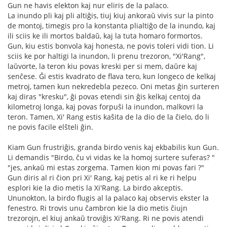
Gun ne havis elekton kaj nur eliris de la palaco.
La inundo pli kaj pli altiĝis, tiuj kiuj ankoraŭ vivis sur la pinto
de montoj, timegis pro la konstanta plialtiĝo de la inundo, kaj
ili sciis ke ili mortos baldaŭ, kaj la tuta homaro formortos.
Gun, kiu estis bonvola kaj honesta, ne povis toleri vidi tion. Li
sciis ke por haltigi la inundon, li prenu trezoron, "Xi'Rang",
laŭvorte, la teron kiu povas kreski per si mem, daŭre kaj
senĉese. Ĝi estis kvadrato de flava tero, kun longeco de kelkaj
metroj, tamen kun nekredebla pezeco. Oni metas ĝin surteren
kaj diras "kresku", ĝi povas etendi sin ĝis kelkaj centoj da
kilometroj longa, kaj povas forpuŝi la inundon, malkovri la
teron. Tamen, Xi' Rang estis kaŝita de la dio de la ĉielo, do li
ne povis facile elŝteli ĝin.
Kiam Gun frustriĝis, granda birdo venis kaj ekbabilis kun Gun.
Li demandis "Birdo, ĉu vi vidas ke la homoj surtere suferas? "
"jes, ankaŭ mi estas zorgema. Tamen kion mi povas fari ?"
Gun diris al ri ĉion pri Xi' Rang, kaj petis al ri ke ri helpu
esplori kie la dio metis la Xi'Rang. La birdo akceptis.
Ununokton, la birdo flugis al la palaco kaj observis ekster la
fenestro. Ri trovis unu ĉambron kie la dio metis ĉiujn
trezorojn, el kiuj ankaŭ troviĝis Xi'Rang. Ri ne povis atendi