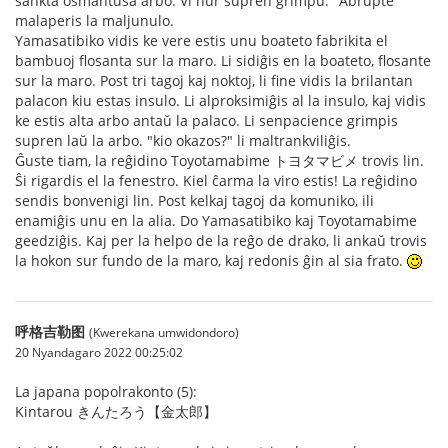
sankta osmantusa arbo. Vi nur supren grimpu." Abrupte
malaperis la maljunulo.
Yamasatibiko vidis ke vere estis unu boateto fabrikita el
bambuoj flosanta sur la maro. Li sidiĝis en la boateto, flosante
sur la maro. Post tri tagoj kaj noktoj, li fine vidis la brilantan
palacon kiu estas insulo. Li alproksimiĝis al la insulo, kaj vidis
ke estis alta arbo antaŭ la palaco. Li senpacience grimpis
supren laŭ la arbo. "kio okazos?" li maltrankviliĝis.
Ĝuste tiam, la reĝidino Toyotamabime トヨタマビメ trovis lin.
Ŝi rigardis el la fenestro. Kiel ĉarma la viro estis! La reĝidino
sendis bonvenigi lin. Post kelkaj tagoj da komuniko, ili
enamiĝis unu en la alia. Do Yamasatibiko kaj Toyotamabime
geedziĝis. Kaj per la helpo de la reĝo de drako, li ankaŭ trovis
la hokon sur fundo de la maro, kaj redonis ĝin al sia frato.
呼格吉勒图
(Kwerekana umwidondoro)
20 Nyandagaro 2022 00:25:02
La japana popolrakonto (5):
Kintarou きんたろう【金太郎】