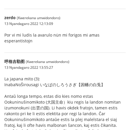
zerdo
(Kwerekana umwidondoro)
13 Nyandagaro 2022 12:13:09
Por vi mi ludis la avarulo nün mi forigos mi amas
esperantistojn
呼格吉勒图
(Kwerekana umwidondoro)
13 Nyandagaro 2022 13:55:27
La japana mito (3):
InabaNoŜirousagi いなばのしろうさぎ【因幡の白兎】
Antaŭ longa tempo, estas dio kies nomo estas
Ookuninuŝinomikoto (大国主命）kiu regis la landon nomitan
izumonokuni (出雲の国). Li havis okdek fratojn, tamen estis
rakonto pri ke li estis elektita por regi la landon. Ĉar
Ookuninuŝinomikoto antaŭe estis la plej malelstara el siaj
fratoj, kaj li ofte havis malbonan ŝancon, kaj estis ĉikanita.