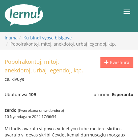
Ku
rupapuro
Urut
rw'ibirimwo
Inama
Ku bindi vyose bisigaye
Popolrakontoj, mitoj, anekdotoj, urbaj legendoj, ktp.
Popolrakontoj, mitoj,
Kwishura
anekdotoj, urbaj legendoj, ktp.
ca, kivuye
Ubutumwa
109
ururimi:
Esperanto
zerdo
(Kwerekana umwidondoro)
10 Nyandagaro 2022 17:56:54
Mi ludis avarulo vi povos vıdı el you tube moliere skribos
avarulo vi devas skribi Cevdet kemal durmusoglu morgaux