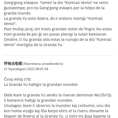
Gong'gong eskapos. Tamen la dio "Kontraŭ Vento" ne venis
ĝustatempe, pro tio Gong'gong eskapis per la helpo de la
granda inundo.
La granda Yu estis kolera, do li ordonis mortigi "Kontraŭ
Vento".
Post multaj jaroj, oni trovis grandan oston de fingro, kiu estas
tiom granda ke per ĝi oni povas plenigi la tutan kamionon.
Onidire, ĉi tiu granda osto estas la ruinaĵo de la dio "Kontraŭ
Vento" mortigita de la Granda Yu.
呼格吉勒图
(Kwerekana umwidondoro)
21 Nyandagaro 2022 08:41:34
Ĉinaj mitoj (19):
La Granda Yu haltigis la grandan inundon
Ekde kiam la granda Yu venkis la riveran demonon Wu'Zhi'Qi,
li komencis haltigi la grandan inundon.
Unutagon, kiam li observis la inundon kaj cerbumis, unu dio
kun homa vizaĝo kaj fiŝa korpo eliris el la rivero, donante la
Mapon de Riveroj al la Granda Yu. Li estis tre ĝoja legante la