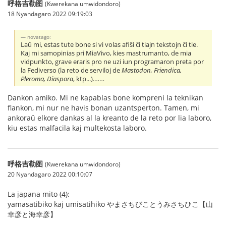
呼格吉勒图
(Kwerekana umwidondoro)
18 Nyandagaro 2022 09:19:03
novatago:
Laŭ mi, estas tute bone si vi volas afiŝi ĉi tiajn tekstojn ĉi tie.
Kaj mi samopinias pri MiaVivo, kies mastrumanto, de mia
vidpunkto, grave eraris pro ne uzi iun programaron preta por
la Fediverso (la reto de serviloj de
Mastodon, Friendica,
Pleroma, Diaspora
, ktp...).……
Dankon amiko. Mi ne kapablas bone kompreni la teknikan
flankon, mi nur ne havis bonan uzantsperton. Tamen, mi
ankoraŭ elkore dankas al la kreanto de la reto por lia laboro,
kiu estas malfacila kaj multekosta laboro.
呼格吉勒图
(Kwerekana umwidondoro)
20 Nyandagaro 2022 00:10:07
La japana mito (4):
yamasatibiko kaj umisatihiko やまさちびことうみさちひこ【山
幸彦と海幸彦】