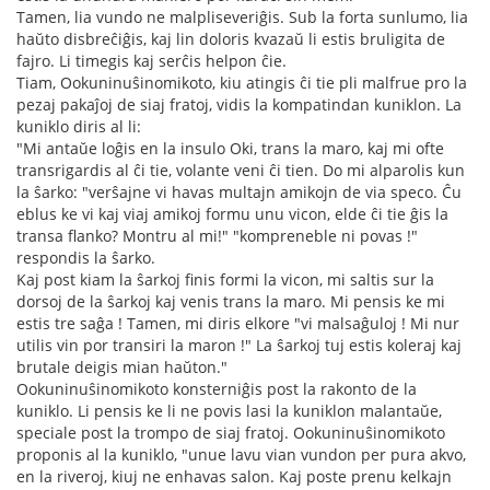
Tamen, lia vundo ne malpliseveriĝis. Sub la forta sunlumo, lia
haŭto disbreĉiĝis, kaj lin doloris kvazaŭ li estis bruligita de
fajro. Li timegis kaj serĉis helpon ĉie.
Tiam, Ookuninuŝinomikoto, kiu atingis ĉi tie pli malfrue pro la
pezaj pakaĵoj de siaj fratoj, vidis la kompatindan kuniklon. La
kuniklo diris al li:
"Mi antaŭe loĝis en la insulo Oki, trans la maro, kaj mi ofte
transrigardis al ĉi tie, volante veni ĉi tien. Do mi alparolis kun
la ŝarko: "verŝajne vi havas multajn amikojn de via speco. Ĉu
eblus ke vi kaj viaj amikoj formu unu vicon, elde ĉi tie ĝis la
transa flanko? Montru al mi!" "kompreneble ni povas !"
respondis la ŝarko.
Kaj post kiam la ŝarkoj finis formi la vicon, mi saltis sur la
dorsoj de la ŝarkoj kaj venis trans la maro. Mi pensis ke mi
estis tre saĝa ! Tamen, mi diris elkore "vi malsaĝuloj ! Mi nur
utilis vin por transiri la maron !" La ŝarkoj tuj estis koleraj kaj
brutale deigis mian haŭton."
Ookuninuŝinomikoto konsterniĝis post la rakonto de la
kuniklo. Li pensis ke li ne povis lasi la kuniklon malantaŭe,
speciale post la trompo de siaj fratoj. Ookuninuŝinomikoto
proponis al la kuniklo, "unue lavu vian vundon per pura akvo,
en la riveroj, kiuj ne enhavas salon. Kaj poste prenu kelkajn