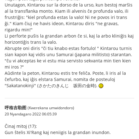
Unutagon, Kintarou sur la dorso de la urso, kun bestoj marŝis
al la transflanka monto. Kiam ili alvenis ĉe profunda valo, ili
frustriĝis: "kiel profunda estas la valo! Ni ne povos iri trans
ĝi." Kiam ĉiuj ne havis ideon, Kintarou diris "ne gravas,
rigardu min!"
Li perforte puŝis la grandan arbon ĉe si, kaj la arbo kliniĝis kaj
horizontiĝis trans la valo.
Abrupte oni diris "ĉi tiu knabo estas fortulo! " Kintarou turnis
sian kapon kaj vidis unu Samurai (japana militisto) starantan.
"ĉu vi akceptas ke vi estu mia servisto sekvanta min tien kien
mi iros ?"
Aŭdinte la peton, Kintarou estis tre feliĉa. Poste, li iris al la
ĉefurbo, kaj iĝis elstara Samurai, nomita de posteuloj
"Sakatanokinji" (さかたのきんじ 坂田の金時).
呼格吉勒图
(Kwerekana umwidondoro)
20 Nyandagaro 2022 06:05:39
Ĉinaj mitoj (17):
Gun ŝtelis Xi'Rang kaj neniigis la grandan inundon.