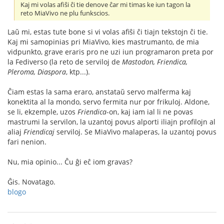
Kaj mi volas afiŝi ĉi tie denove ĉar mi timas ke iun tagon la
reto MiaVivo ne plu funkscios.
Laŭ mi, estas tute bone si vi volas afiŝi ĉi tiajn tekstojn ĉi tie.
Kaj mi samopinias pri MiaVivo, kies mastrumanto, de mia
vidpunkto, grave eraris pro ne uzi iun programaron preta por
la Fediverso (la reto de serviloj de
Mastodon, Friendica,
Pleroma, Diaspora
, ktp...).
Ĉiam estas la sama eraro, anstataŭ servo malferma kaj
konektita al la mondo, servo fermita nur por frikuloj. Aldone,
se li, ekzemple, uzos
Friendica
-on, kaj iam ial li ne povas
mastrumi la servilon, la uzantoj povus alporti iliajn profilojn al
aliaj
Friendicaj
serviloj. Se MiaVivo malaperas, la uzantoj povus
fari nenion.
Nu, mia opinio... Ĉu ĝi eĉ iom gravas?
Ĝis. Novatago.
blogo