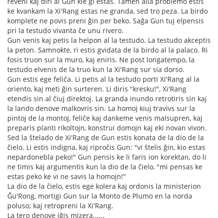
reveni kaj diri al Gun kie ĝi estas. Tamen alia problemo estis
ke kvankam la Xi'Rang estas ne granda, sed tro peza. La birdo
komplete ne povis preni ĝin per beko. Saĝa Gun tuj elpensis
pri la testudo vivanta ĉe unu rivero.
Gun venis kaj petis la helpon al la testudo. La testudo akceptis
la peton. Samnokte, ri estis gvidata de la birdo al la palaco. Ri
fosis truon sur la muro, kaj eniris. Ne post longatempo, la
testudo elvenis de la truo kun la Xi'Rang sur sia dorso.
Gun estis ege feliĉa. Li petis al la testudo porti Xi'Rang al la
oriento, kaj meti ĝin surteren. Li diris "kresku!", Xi'Rang
etendis sin al ĉiuj direktoj. La granda inundo retrotiris sin kaj
la lando denove malkovris sin. La homoj kiuj travivs sur la
pintoj de la montoj, feliĉe kaj dankeme venis malsupren, kaj
preparis planti rikoltojn, konstrui domojn kaj eki novan vivon.
Sed la ŝtelado de Xi'Rang de Gun estis konata de la dio de la
ĉielo. Li estis indigna, kaj riproĉis Gun: "vi ŝtelis ĝin, kio estas
nepardonebla peko!" Gun pensis ke li faris ion korektan, do li
ne timis kaj argumentis kun la dio de la ĉielo, "mi pensas ke
estas peko ke vi ne savis la homojn!"
La dio de la ĉielo, estis ege kolera kaj ordonis la ministerion
Ĝu'Rong, mortigi Gun sur la Monto de Plumo en la norda
poluso; kaj retropreni la Xi'Rang.
La tero denove iĝis mizera......