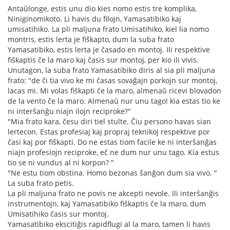
Antaŭlonge, estis unu dio kies nomo estis tre komplika,
Niniginomikoto. Li havis du filojn, Yamasatibiko kaj
umisatihiko. La pli maljuna frato Umisatihiko, kiel lia nomo
montris, estis lerta je fiŝkapto, dum la suba frato
Yamasatibiko, estis lerta je ĉasado en montoj. Ili respektive
fiŝkaptis ĉe la maro kaj ĉasis sur montoj, per kio ili vivis.
Unutagon, la suba frato Yamasatibiko diris al sia pli maljuna
frato: "de ĉi tia vivo ke mi ĉasas sovaĝajn porkojn sur montoj,
lacas mi. Mi volas fiŝkapti ĉe la maro, almenaŭ ricevi blovadon
de la vento ĉe la maro. Almenaŭ nur unu tago! kia estas tio ke
ni interŝanĝu niajn ilojn reciproke?"
"Mia frato kara, ĉesu diri tiel stulte. Ĉiu persono havas sian
lertecon. Estas profesiaj kaj propraj teknikoj respektive por
ĉasi kaj por fiŝkapti. Do ne estas tiom facile ke ni interŝanĝas
niajn profesiojn reciproke, eĉ ne dum nur unu tago. Kia estus
tio se ni vundus al ni korpon? "
"Ne estu tiom obstina. Homo bezonas ŝanĝon dum sia vivo. "
La suba frato petis.
La pli maljuna frato ne povis ne akcepti nevole. Ili interŝanĝis
instrumentojn, kaj Yamasatibiko fiŝkaptis ĉe la maro, dum
Umisatihiko ĉasis sur montoj.
Yamasatibiko ekscitiĝis rapidflugi al la maro, tamen li havis