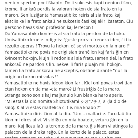
neniun sperton por fiŝkapto. Do li sukcesis kapti neniun fiŝon,
krome, li ankaŭ perdis la valoran hokon de sia frato en la
maron. Seniluziĝanta Yamasatibiko reiris al sia frato, kaj
eksciis ke lia frato ankaŭ ne sukcesis ĉasi kaj akiri ĉasaton. Ĉiu
persono havas sian profesion kaj lertecon !
Do Yamasatibiko konfesis al sia frato la perdon de la hoko.
Umisatibiko kruele indignis: "ĝuste pro via freneza ideo, ĉi tia
rezulto aperas ! Trovu la hokon, eĉ se vi mortus en la maro !"
Yamasatibiko ne povis ne erigi sian tranĉilon kaj faris ĝin en
kvincent hokojn, kiujn li redonis al sia frato.Tamen tiel, la frato
ankoraŭ ne pardonis lin. Sekve, li faris pluajn mil hokojn,
tamen lia frato ankoraŭ ne akceptis, obstine dirante "nur la
originan hokon mi volas !"
Yamasatibiko ne havis ideon kion fari. Kiel oni povas trovi tian
etan hokon en tia mal-eta maro? Li frustriĝis ĉe la maro.
Stranga sono sonis kaj maljunulo kun blanka haro aperis.
"Mi estas la dio nomita Shiotutikami シオツチカミ (la dio de
salo). Kial vi estas malfeliĉa ĉi tie, mia knabo ?"
Yamasatibiko diris ĉion al la dio. "Um... malfacile. Faru laŭ tio
kion mi diros al vi. Vi sidiĝu en mia boateto, veturu ĝin en la
maro. Kaj flosu laŭ la torento de la maro, ĝis kiam vi atingos la
palacon de la draka reĝo. En la korto de la palaco, estas