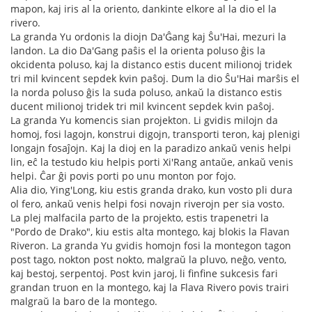
mapon, kaj iris al la oriento, dankinte elkore al la dio el la
rivero.
La granda Yu ordonis la diojn Da'Ĝang kaj Ŝu'Hai, mezuri la
landon. La dio Da'Gang paŝis el la orienta poluso ĝis la
okcidenta poluso, kaj la distanco estis ducent milionoj tridek
tri mil kvincent sepdek kvin paŝoj. Dum la dio Ŝu'Hai marŝis el
la norda poluso ĝis la suda poluso, ankaŭ la distanco estis
ducent milionoj tridek tri mil kvincent sepdek kvin paŝoj.
La granda Yu komencis sian projekton. Li gvidis milojn da
homoj, fosi lagojn, konstrui digojn, transporti teron, kaj plenigi
longajn fosaĵojn. Kaj la dioj en la paradizo ankaŭ venis helpi
lin, eĉ la testudo kiu helpis porti Xi'Rang antaŭe, ankaŭ venis
helpi. Ĉar ĝi povis porti po unu monton por fojo.
Alia dio, Ying'Long, kiu estis granda drako, kun vosto pli dura
ol fero, ankaŭ venis helpi fosi novajn riverojn per sia vosto.
La plej malfacila parto de la projekto, estis trapenetri la
"Pordo de Drako", kiu estis alta montego, kaj blokis la Flavan
Riveron. La granda Yu gvidis homojn fosi la montegon tagon
post tago, nokton post nokto, malgraŭ la pluvo, neĝo, vento,
kaj bestoj, serpentoj. Post kvin jaroj, li finfine sukcesis fari
grandan truon en la montego, kaj la Flava Rivero povis trairi
malgraŭ la baro de la montego.