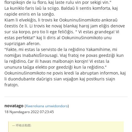
florspikojn de iu floro, kaj laste rulu vin por sekigi vin."
La kuniklo faris laŭ la sciigo. Baldaŭ li sentis komforta, kaj
rapide eniris en la sonĝo.
Kiam li elvekiĝis, li trovis ke Ookuninuŝinomikoto ankoraŭ
ĉeestis ĉe li. Li trovis ke novaj blankaj haroj jam eliĝis denove
sur sia korpo, pro tio li ege feliĉiĝis. " Vi estas grandega! Vi
estas perfekta!" kaj li diris al Ookuninuŝinomikoto unu
suprizigan aferon.
"Fakte, mi estas la servisto de la reĝidino Yakamihime, mi
nomiĝas InabaNoŜirousagi. Viaj fratoj ne povas geedziĝi kun
la reĝidino, ĉar ili havas malbonajn korojn! Vi estas la
ununura taŭga elekto por geedziĝi kun la reĝidino."
Ookuninuŝinomikoto ne povis kredi la abruptan informon, kaj
li duondubante daŭrigis sian vojaĝon kaj postkuris siajn
fratojn.
novatago
(
Kwerekana umwidondoro
)
18 Nyandagaro 2022 07:23:45
呼格吉勒图: