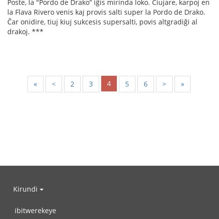
Poste, la "Pordo de Drako“ iĝis mirinda loko. Ĉiujare, karpoj en
la Flava Rivero venis kaj provis salti super la Pordo de Drako.
Ĉar onidire, tiuj kiuj sukcesis supersalti, povis altgradiĝi al
drakoj. ***
4
«
<
2
3
5
6
>
»
Kirundi
ibitwerekeye