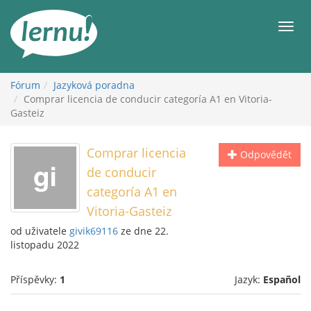
Přejít
k
Men
obsahu
Fórum
Jazyková poradna
Comprar licencia de conducir categoría A1 en Vitoria-
Gasteiz
Comprar licencia
Odpovědět
de conducir
categoría A1 en
Vitoria-Gasteiz
od uživatele
givik69116
ze dne 22.
listopadu 2022
Příspěvky:
1
Jazyk:
Español