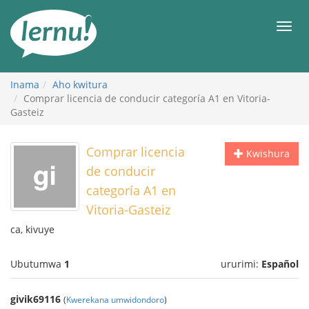
Ku
rupapuro
Urut
rw'ibirimwo
Inama
Aho kwitura
Comprar licencia de conducir categoría A1 en Vitoria-
Gasteiz
Comprar licencia
Kwishura
de conducir
categoría A1 en
Vitoria-Gasteiz
ca, kivuye
Ubutumwa
1
ururimi:
Español
givik69116
(
Kwerekana umwidondoro
)