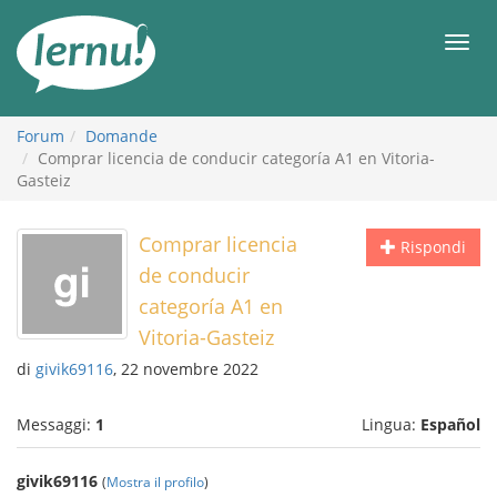
Vai
all’indice
Men
Forum
Domande
Comprar licencia de conducir categoría A1 en Vitoria-
Gasteiz
Comprar licencia
Rispondi
de conducir
categoría A1 en
Vitoria-Gasteiz
di
givik69116
, 22 novembre 2022
Messaggi:
1
Lingua:
Español
givik69116
(
Mostra il profilo
)