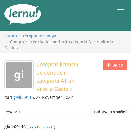
Ke
daftar
Men
isi
Forum
Tempat bertanya
Comprar licencia de conducir categoría A1 en Vitoria-
Gasteiz
Comprar licencia
Balas
de conducir
categoría A1 en
Vitoria-Gasteiz
dari
givik69116
, 22 November 2022
Pesan:
1
Bahasa:
Español
givik69116
(
Tunjukkan profil
)