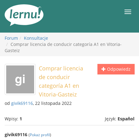
Więcej
Men
Forum
Konsultacje
Comprar licencia de conducir categoría A1 en Vitoria-
Gasteiz
Comprar licencia
Odpowiedz
de conducir
categoría A1 en
Vitoria-Gasteiz
od
givik69116
, 22 listopada 2022
Wpisy:
1
Język:
Español
givik69116
(
Pokaż profil
)