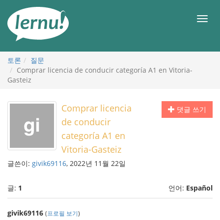
본
문
메
으
뉴
로
토론
질문
Comprar licencia de conducir categoría A1 en Vitoria-
Gasteiz
Comprar licencia
댓글 쓰기
de conducir
categoría A1 en
Vitoria-Gasteiz
글쓴이:
givik69116
, 2022년 11월 22일
글:
1
언어:
Español
givik69116
(
프로필 보기
)