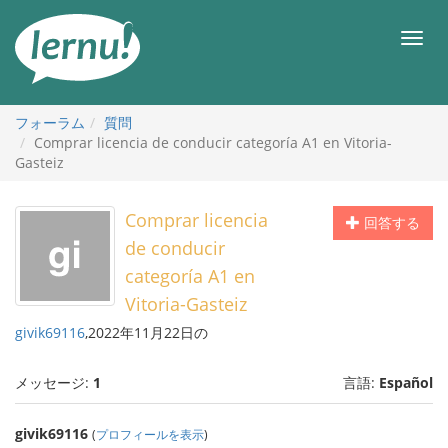
目
次
メ
へ
ニ
ュ
ー
フォーラム
質問
Comprar licencia de conducir categoría A1 en Vitoria-
Gasteiz
Comprar licencia
回答する
de conducir
categoría A1 en
Vitoria-Gasteiz
givik69116
,2022年11月22日の
メッセージ:
1
言語:
Español
givik69116
(
プロフィールを表示
)