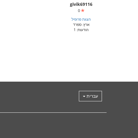
givik69116
0
הצגת פרופיל
ארץ: ספרד
הודעות: 1
עברית