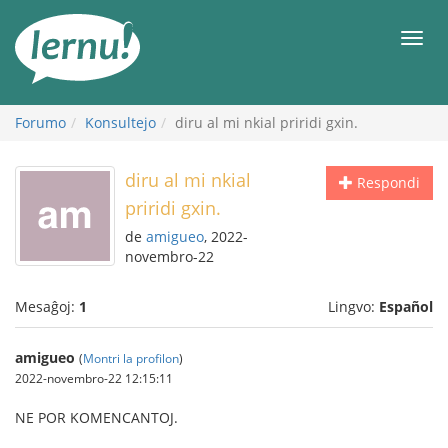
Al
la
Men
enhavo
Forumo
Konsultejo
diru al mi nkial priridi gxin.
diru al mi nkial
Respondi
priridi gxin.
de
amigueo
, 2022-
novembro-22
Mesaĝoj:
1
Lingvo:
Español
amigueo
(
Montri la profilon
)
2022-novembro-22 12:15:11
NE POR KOMENCANTOJ.