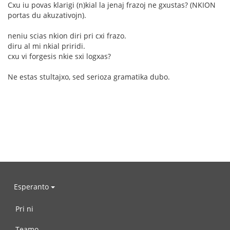
Cxu iu povas klarigi (n)kial la jenaj frazoj ne gxustas? (NKION
portas du akuzativojn).
neniu scias nkion diri pri cxi frazo.
diru al mi nkial priridi.
cxu vi forgesis nkie sxi logxas?
Ne estas stultajxo, sed serioza gramatika dubo.
Esperanto
Pri ni
Teamo