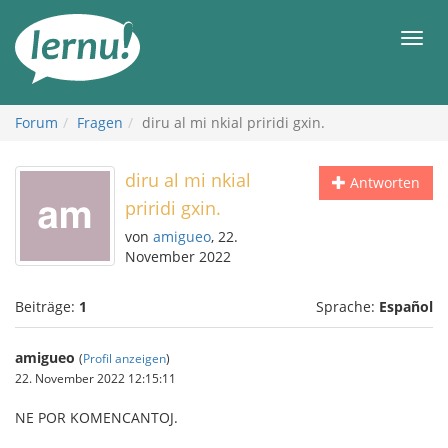
Zum
Inhalt
Men
Forum
Fragen
diru al mi nkial priridi gxin.
diru al mi nkial
Antworten
priridi gxin.
von
amigueo
, 22.
November 2022
Beiträge:
1
Sprache:
Español
amigueo
(
Profil anzeigen
)
22. November 2022 12:15:11
NE POR KOMENCANTOJ.