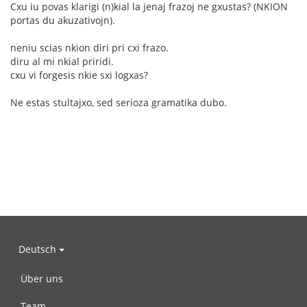
Cxu iu povas klarigi (n)kial la jenaj frazoj ne gxustas? (NKION
portas du akuzativojn).
neniu scias nkion diri pri cxi frazo.
diru al mi nkial priridi.
cxu vi forgesis nkie sxi logxas?
Ne estas stultajxo, sed serioza gramatika dubo.
Deutsch
Über uns
Team