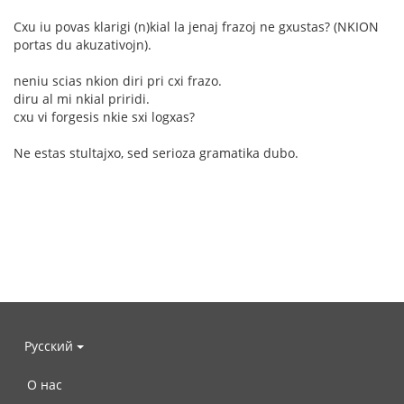
Cxu iu povas klarigi (n)kial la jenaj frazoj ne gxustas? (NKION
portas du akuzativojn).
neniu scias nkion diri pri cxi frazo.
diru al mi nkial priridi.
cxu vi forgesis nkie sxi logxas?
Ne estas stultajxo, sed serioza gramatika dubo.
Русский
О нас