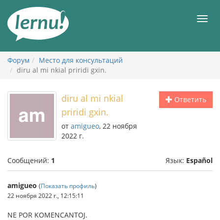
К
содержанию
Мен
Форум
Место для консультаций
diru al mi nkial priridi gxin.
diru al mi nkial
Ответить
priridi gxin.
от
amigueo
, 22 ноября
2022 г.
Сообщений:
1
Язык:
Español
amigueo
(
Показать профиль
)
22 ноября 2022 г., 12:15:11
NE POR KOMENCANTOJ.