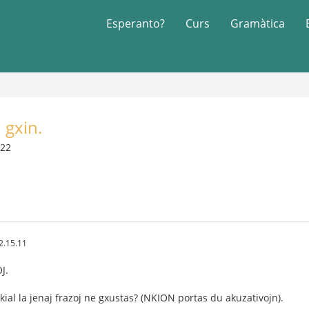
Esperanto?
Curs
Gramàtica
i gxin.
022
2.15.11
J.
)kial la jenaj frazoj ne gxustas? (NKION portas du akuzativojn).