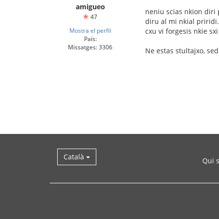
amigueo
neniu scias nkion diri p
47
diru al mi nkial priridi.
Mostra el perfil
cxu vi forgesis nkie sxi
País:
Missatges: 3306
Ne estas stultajxo, se
Català
Qui 