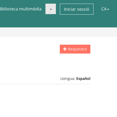
Biblioteca multimèdia
CA
Iniciar sessió
Respondre
Llengua:
Español