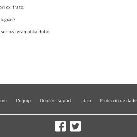
ri cxi frazo.
 logxas?
d serioza gramatika dubo.
som
L'equip
Dóna'ns suport
Libro
Protecció de dade