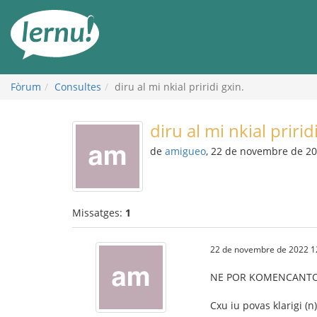
Al
contingut
Fòrum
Consultes
diru al mi nkial priridi gxin.
diru al mi nkial pririd
de
amigueo
, 22 de novembre de 2
Missatges:
1
22 de novembre de 2022 1
NE POR KOMENCANTO
Cxu iu povas klarigi (n