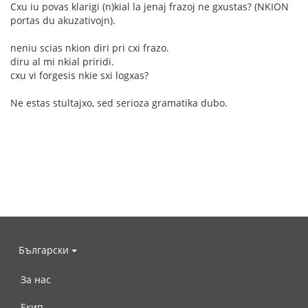
Cxu iu povas klarigi (n)kial la jenaj frazoj ne gxustas? (NKION
portas du akuzativojn).
neniu scias nkion diri pri cxi frazo.
diru al mi nkial priridi.
cxu vi forgesis nkie sxi logxas?
Ne estas stultajxo, sed serioza gramatika dubo.
Български
За нас
Екип