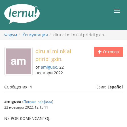
Към
съдържанието
Мен
Форум
Консултации
diru al mi nkial priridi gxin.
diru al mi nkial
Отговор
priridi gxin.
от
amigueo
, 22
ноември 2022
Съобщения:
1
Език:
Español
amigueo
(
Покажи профила
)
22 ноември 2022, 12:15:11
NE POR KOMENCANTOJ.