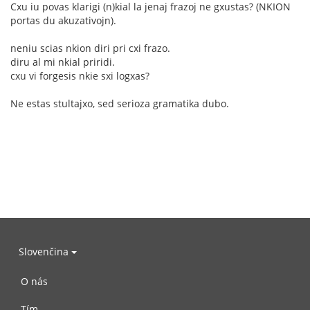
Cxu iu povas klarigi (n)kial la jenaj frazoj ne gxustas? (NKION
portas du akuzativojn).
neniu scias nkion diri pri cxi frazo.
diru al mi nkial priridi.
cxu vi forgesis nkie sxi logxas?
Ne estas stultajxo, sed serioza gramatika dubo.
Slovenčina
O nás
Tím