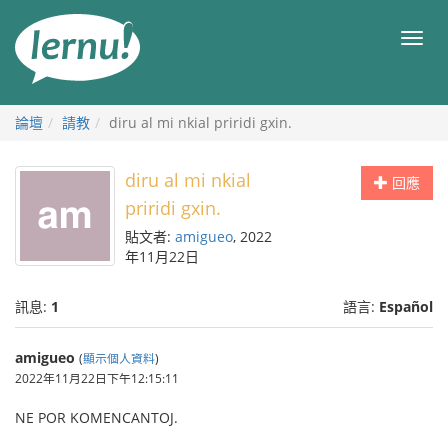
前
往
目
目
錄
錄
論壇
請教
diru al mi nkial priridi gxin.
diru al mi nkial
回應
priridi gxin.
貼文者:
amigueo
, 2022
年11月22日
訊息:
1
語言:
Español
amigueo
(
顯示個人資料
)
2022年11月22日下午12:15:11
NE POR KOMENCANTOJ.