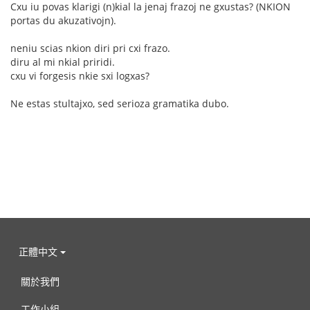
Cxu iu povas klarigi (n)kial la jenaj frazoj ne gxustas? (NKION
portas du akuzativojn).
neniu scias nkion diri pri cxi frazo.
diru al mi nkial priridi.
cxu vi forgesis nkie sxi logxas?
Ne estas stultajxo, sed serioza gramatika dubo.
正體中文
關於我們
工作小組