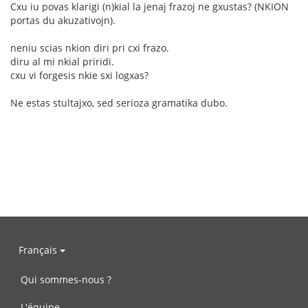
Cxu iu povas klarigi (n)kial la jenaj frazoj ne gxustas? (NKION
portas du akuzativojn).
neniu scias nkion diri pri cxi frazo.
diru al mi nkial priridi.
cxu vi forgesis nkie sxi logxas?
Ne estas stultajxo, sed serioza gramatika dubo.
Français
Qui sommes-nous ?
L'équipe