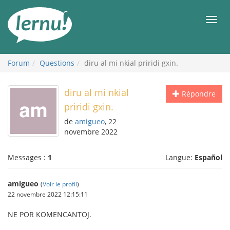
Aller
au
Men
contenu
Forum
Questions
diru al mi nkial priridi gxin.
diru al mi nkial
Répondre
priridi gxin.
de
amigueo
, 22
novembre 2022
Messages :
1
Langue:
Español
amigueo
(
Voir le profil
)
22 novembre 2022 12:15:11
NE POR KOMENCANTOJ.