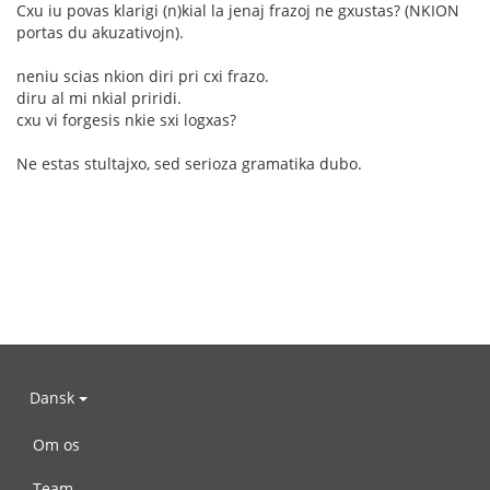
Cxu iu povas klarigi (n)kial la jenaj frazoj ne gxustas? (NKION
portas du akuzativojn).
neniu scias nkion diri pri cxi frazo.
diru al mi nkial priridi.
cxu vi forgesis nkie sxi logxas?
Ne estas stultajxo, sed serioza gramatika dubo.
Dansk
Om os
Team