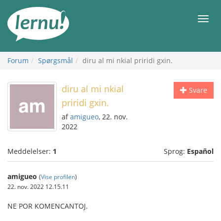
Til
indholdet
Men
Forum
Spørgsmål
diru al mi nkial priridi gxin.
diru al mi nkial
Svare
priridi gxin.
af
amigueo
, 22. nov.
2022
Meddelelser:
1
Sprog:
Español
amigueo
(
Vise profilen
)
22. nov. 2022 12.15.11
NE POR KOMENCANTOJ.