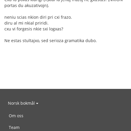
portas du akuzativojn).
neniu scias nkion diri pri cxi frazo.
diru al mi nkial priridi.
cxu vi forgesis nkie sxi logxas?
Ne estas stultajxo, sed serioza gramatika dubo.
Norsk bokmål
Om oss
Team