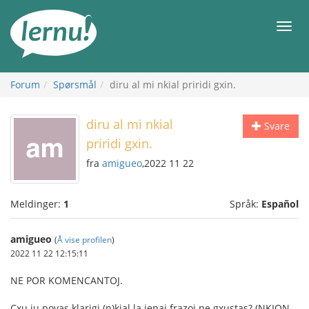
Til
innholdet
Meny
Forum
Spørsmål
diru al mi nkial priridi gxin.
diru al mi nkial
Svare
priridi gxin.
fra
amigueo
,2022 11 22
Meldinger:
1
Språk:
Español
amigueo
(
Å vise profilen
)
2022 11 22 12:15:11
NE POR KOMENCANTOJ.
Cxu iu povas klarigi (n)kial la jenaj frazoj ne gxustas? (NKION