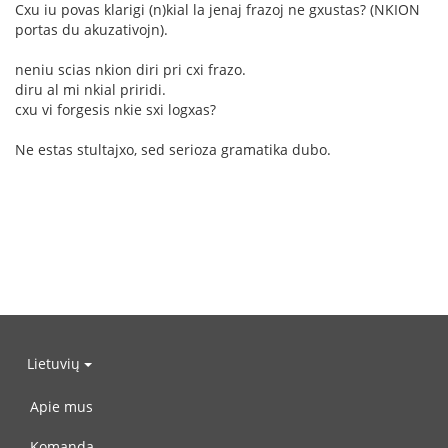
Cxu iu povas klarigi (n)kial la jenaj frazoj ne gxustas? (NKION
portas du akuzativojn).
neniu scias nkion diri pri cxi frazo.
diru al mi nkial priridi.
cxu vi forgesis nkie sxi logxas?
Ne estas stultajxo, sed serioza gramatika dubo.
Lietuvių
Apie mus
Komanda