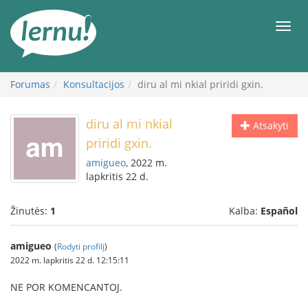
Į
turinį
Meni
Forumas
Konsultacijos
diru al mi nkial priridi gxin.
diru al mi nkial
Atsakyti
priridi gxin.
amigueo
, 2022 m.
lapkritis 22 d.
Žinutės:
1
Kalba:
Español
amigueo
(
Rodyti profilį
)
2022 m. lapkritis 22 d. 12:15:11
NE POR KOMENCANTOJ.