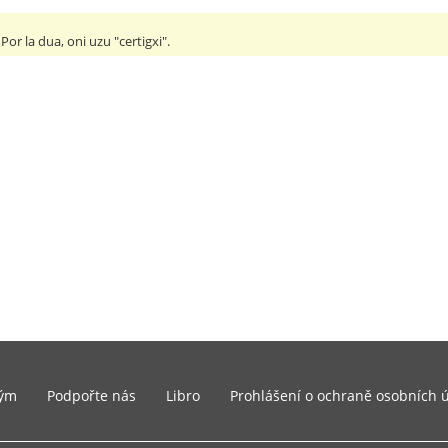
 Por la dua, oni uzu "certigxi".
ým
Podpořte nás
Libro
Prohlášení o ochraně osobních 