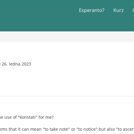
Esperanto?
Kurz
 26. ledna 2023
e use of "konstati" for me?
eems that it can mean "to take note" or "to notice" but also "to asce