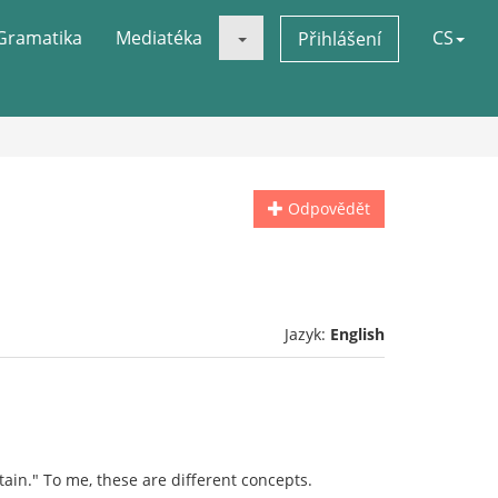
Gramatika
Mediatéka
CS
Přihlášení
Odpovědět
Jazyk:
English
rtain." To me, these are different concepts.