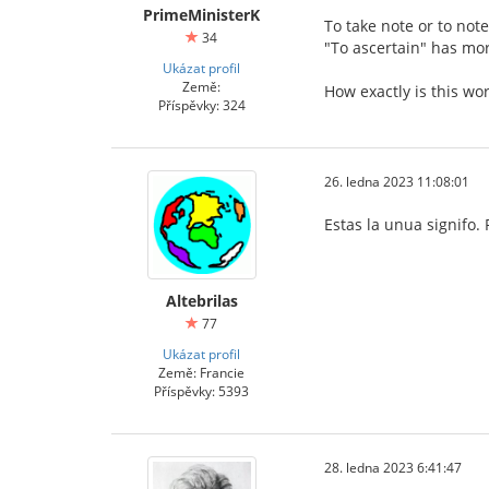
PrimeMinisterK
To take note or to no
34
"To ascertain" has mo
Ukázat profil
Země:
How exactly is this wo
Příspěvky: 324
26. ledna 2023 11:08:01
Estas la unua signifo. 
Altebrilas
77
Ukázat profil
Země: Francie
Příspěvky: 5393
28. ledna 2023 6:41:47