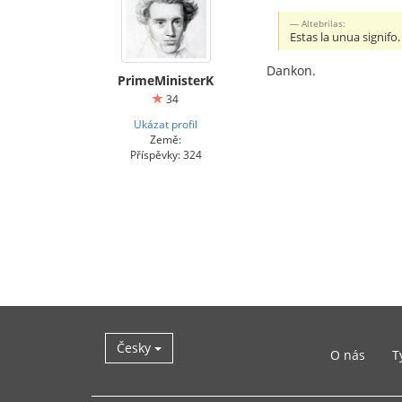
Altebrilas:
Estas la unua signifo.
Dankon.
PrimeMinisterK
34
Ukázat profil
Země:
Příspěvky: 324
Česky
O nás
T