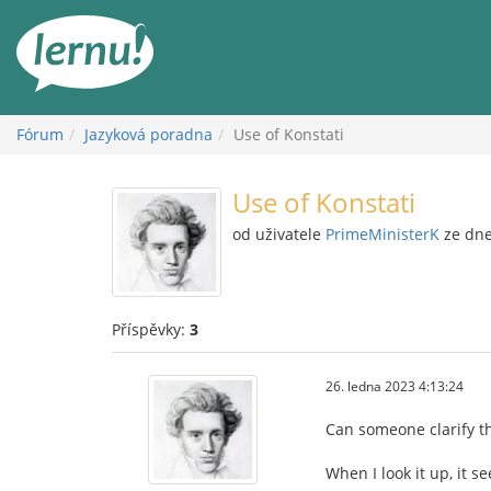
Přejít
k
obsahu
Fórum
Jazyková poradna
Use of Konstati
Use of Konstati
od uživatele
PrimeMinisterK
ze dne
Příspěvky:
3
26. ledna 2023 4:13:24
Can someone clarify th
When I look it up, it s