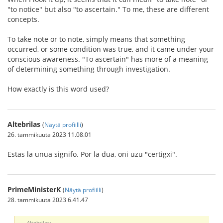
"to notice" but also "to ascertain." To me, these are different
concepts.
To take note or to note, simply means that something
occurred, or some condition was true, and it came under your
conscious awareness. "To ascertain" has more of a meaning
of determining something through investigation.
How exactly is this word used?
Altebrilas
(
Näytä profiilli
)
26. tammikuuta 2023 11.08.01
Estas la unua signifo. Por la dua, oni uzu "certigxi".
PrimeMinisterK
(
Näytä profiilli
)
28. tammikuuta 2023 6.41.47
Altebrilas: