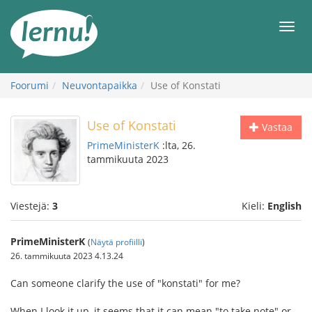
Tästä
sisältöön
Men
Foorumi
Neuvontapaikka
Use of Konstati
Use of Konstati
Vastaa
PrimeMinisterK
:lta, 26.
tammikuuta 2023
Viestejä:
3
Kieli:
English
PrimeMinisterK
(
Näytä profiilli
)
26. tammikuuta 2023 4.13.24
Can someone clarify the use of "konstati" for me?
When I look it up, it seems that it can mean "to take note" or