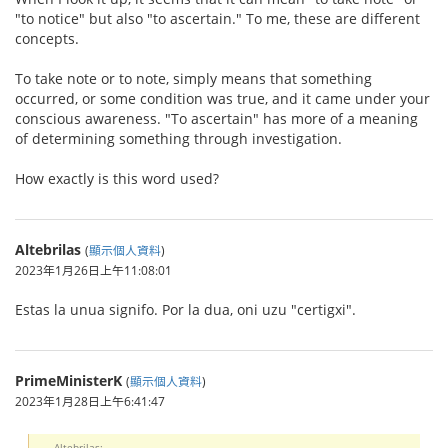
"to notice" but also "to ascertain." To me, these are different
concepts.
To take note or to note, simply means that something
occurred, or some condition was true, and it came under your
conscious awareness. "To ascertain" has more of a meaning
of determining something through investigation.
How exactly is this word used?
Altebrilas
(
顯示個人資料
)
2023年1月26日上午11:08:01
Estas la unua signifo. Por la dua, oni uzu "certigxi".
PrimeMinisterK
(
顯示個人資料
)
2023年1月28日上午6:41:47
Altebrilas: