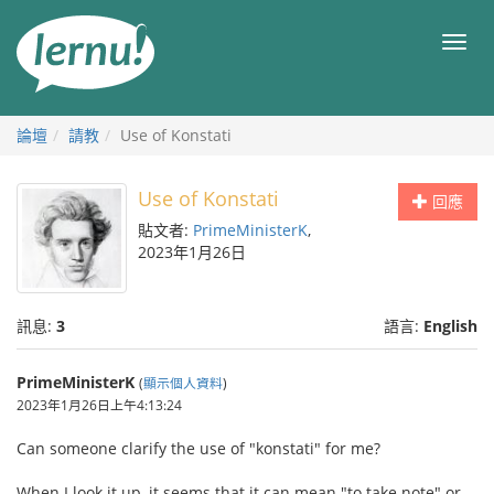
前
往
目
目
錄
錄
論壇
請教
Use of Konstati
Use of Konstati
回應
貼文者:
PrimeMinisterK
,
2023年1月26日
訊息:
3
語言:
English
PrimeMinisterK
(
顯示個人資料
)
2023年1月26日上午4:13:24
Can someone clarify the use of "konstati" for me?
When I look it up, it seems that it can mean "to take note" or