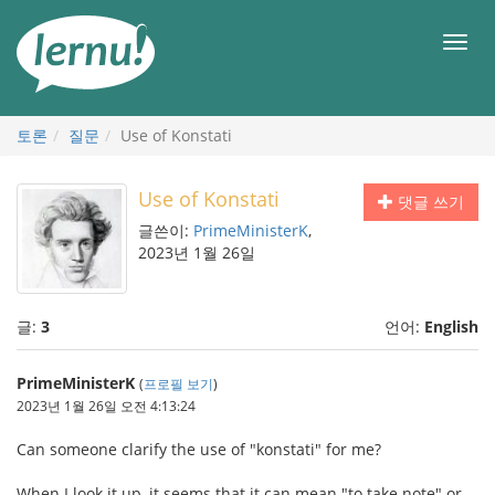
본
문
메
으
뉴
로
토론
질문
Use of Konstati
Use of Konstati
댓글 쓰기
글쓴이:
PrimeMinisterK
,
2023년 1월 26일
글:
3
언어:
English
PrimeMinisterK
(
프로필 보기
)
2023년 1월 26일 오전 4:13:24
Can someone clarify the use of "konstati" for me?
When I look it up, it seems that it can mean "to take note" or