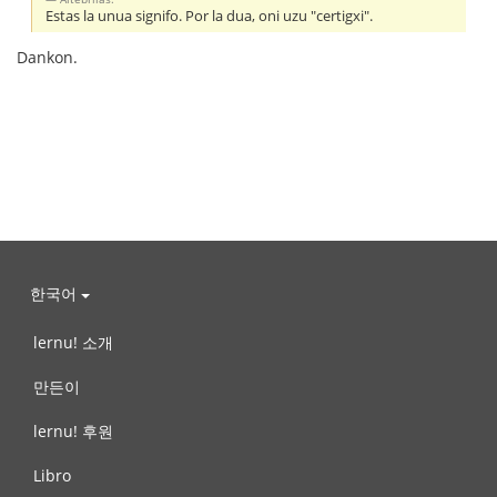
Estas la unua signifo. Por la dua, oni uzu "certigxi".
Dankon.
한국어
lernu! 소개
만든이
lernu! 후원
Libro