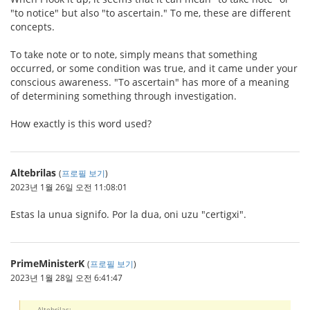
"to notice" but also "to ascertain." To me, these are different
concepts.
To take note or to note, simply means that something
occurred, or some condition was true, and it came under your
conscious awareness. "To ascertain" has more of a meaning
of determining something through investigation.
How exactly is this word used?
Altebrilas
(
프로필 보기
)
2023년 1월 26일 오전 11:08:01
Estas la unua signifo. Por la dua, oni uzu "certigxi".
PrimeMinisterK
(
프로필 보기
)
2023년 1월 28일 오전 6:41:47
Altebrilas: