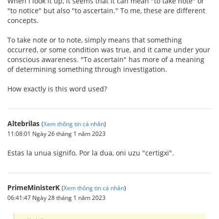
When I look it up, it seems that it can mean "to take note" or
"to notice" but also "to ascertain." To me, these are different
concepts.
To take note or to note, simply means that something
occurred, or some condition was true, and it came under your
conscious awareness. "To ascertain" has more of a meaning
of determining something through investigation.
How exactly is this word used?
Altebrilas
(
Xem thông tin cá nhân
)
11:08:01 Ngày 26 tháng 1 năm 2023
Estas la unua signifo. Por la dua, oni uzu "certigxi".
PrimeMinisterK
(
Xem thông tin cá nhân
)
06:41:47 Ngày 28 tháng 1 năm 2023