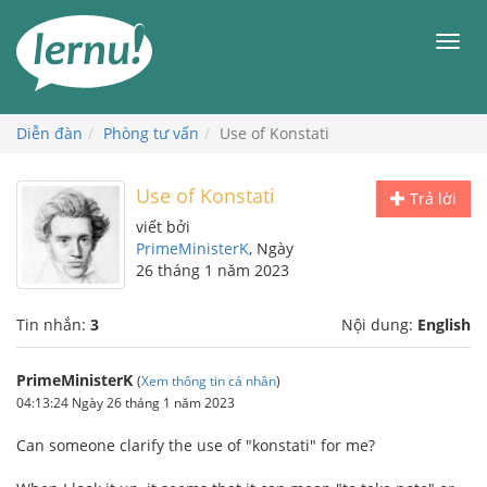
Đi
đến
Men
phần
nội
dung
Diễn đàn
Phòng tư vấn
Use of Konstati
Use of Konstati
Trả lời
viết bởi
PrimeMinisterK
, Ngày
26 tháng 1 năm 2023
Tin nhắn:
3
Nội dung:
English
PrimeMinisterK
(
Xem thông tin cá nhân
)
04:13:24 Ngày 26 tháng 1 năm 2023
Can someone clarify the use of "konstati" for me?