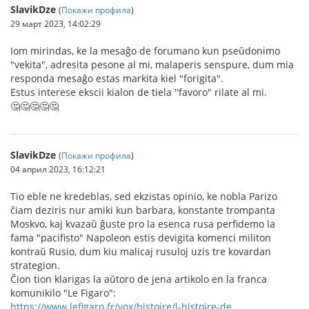
SlavikDze
(
Покажи профила
)
29 март 2023, 14:02:29
Iom mirindas, ke la mesaĝo de forumano kun pseŭdonimo
"vekita", adresita pesone al mi, malaperis senspure, dum mia
responda mesaĝo estas markita kiel "forigita".
Estus interese ekscii kialon de tiela "favoro" rilate al mi.
🤔🤔🤔🤔🤔
SlavikDze
(
Покажи профила
)
04 април 2023, 16:12:21
Tio eble ne kredeblas, sed ekzistas opinio, ke nobla Parizo
ĉiam deziris nur amiki kun barbara, konstante trompanta
Moskvo, kaj kvazaŭ ĝuste pro la esenca rusa perfidemo la
fama "pacifisto" Napoleon estis devigita komenci militon
kontraŭ Rusio, dum kiu malicaj rusuloj uzis tre kovardan
strategion.
Ĉion tion klarigas la aŭtoro de jena artikolo en la franca
komunikilo "Le Figaro":
https://www.lefigaro.fr/vox/histoire/l-histoire-de...