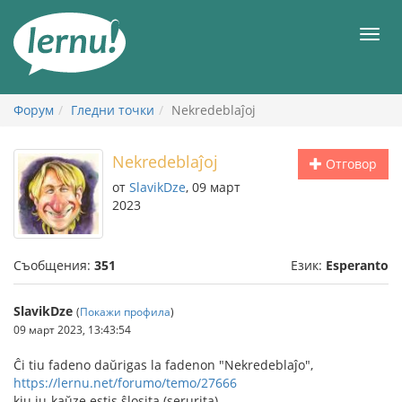
Към
съдържанието
Мен
Форум
Гледни точки
Nekredeblaĵoj
Nekredeblaĵoj
Отговор
от
SlavikDze
, 09 март
2023
Съобщения:
351
Език:
Esperanto
SlavikDze
(
Покажи профила
)
09 март 2023, 13:43:54
Ĉi tiu fadeno daŭrigas la fadenon "Nekredeblaĵo",
https://lernu.net/forumo/temo/27666
kiu iu-kaŭze estis ŝlosita (serurita).