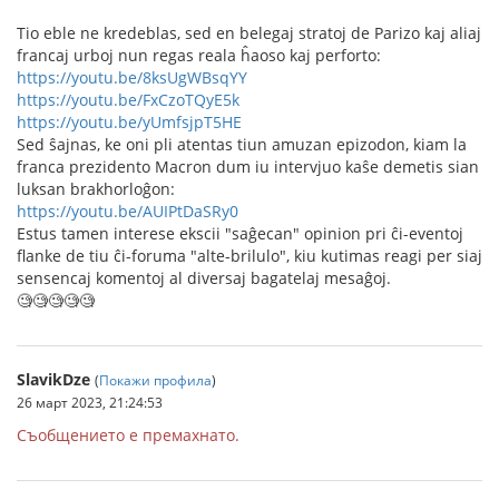
Tio eble ne kredeblas, sed en belegaj stratoj de Parizo kaj aliaj
francaj urboj nun regas reala ĥaoso kaj perforto:
https://youtu.be/8ksUgWBsqYY
https://youtu.be/FxCzoTQyE5k
https://youtu.be/yUmfsjpT5HE
Sed ŝajnas, ke oni pli atentas tiun amuzan epizodon, kiam la
franca prezidento Macron dum iu intervjuo kaŝe demetis sian
luksan brakhorloĝon:
https://youtu.be/AUIPtDaSRy0
Estus tamen interese ekscii "saĝecan" opinion pri ĉi-eventoj
flanke de tiu ĉi-foruma "alte-brilulo", kiu kutimas reagi per siaj
sensencaj komentoj al diversaj bagatelaj mesaĝoj.
🧐🧐🧐🧐🧐
SlavikDze
(
Покажи профила
)
26 март 2023, 21:24:53
Съобщението е премахнато.