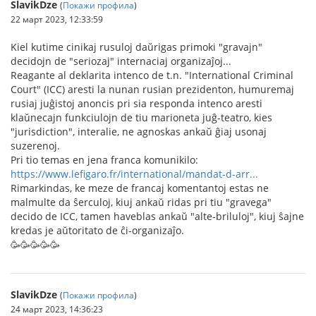
SlavikDze
(
Покажи профила
)
22 март 2023, 12:33:59
Kiel kutime cinikaj rusuloj daŭrigas primoki "gravajn"
decidojn de "seriozaj" internaciaj organizaĵoj...
Reagante al deklarita intenco de t.n. "International Criminal
Court" (ICC) aresti la nunan rusian prezidenton, humuremaj
rusiaj juĝistoj anoncis pri sia responda intenco aresti
klaŭnecajn funkciulojn de tiu marioneta juĝ-teatro, kies
"jurisdiction", interalie, ne agnoskas ankaŭ ĝiaj usonaj
suzerenoj.
Pri tio temas en jena franca komunikilo:
https://www.lefigaro.fr/international/mandat-d-arr...
Rimarkindas, ke meze de francaj komentantoj estas ne
malmulte da ŝerculoj, kiuj ankaŭ ridas pri tiu "gravega"
decido de ICC, tamen haveblas ankaŭ "alte-briluloj", kiuj ŝajne
kredas je aŭtoritato de ĉi-organizaĵo.
🥳🥳🥳🥳🥳
SlavikDze
(
Покажи профила
)
24 март 2023, 14:36:23