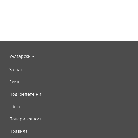
Български
За нас
Екип
Подкрепете ни
Libro
Поверителност
Правила