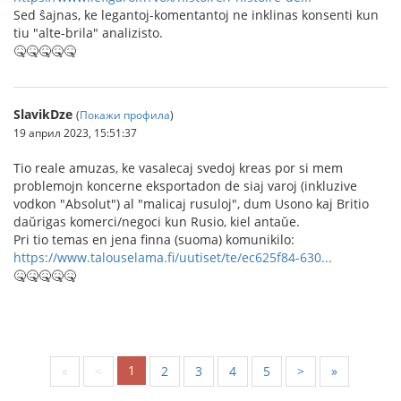
Sed ŝajnas, ke legantoj-komentantoj ne inklinas konsenti kun
tiu "alte-brila" analizisto.
🤒🤒🤒🤒🤒
SlavikDze
(
Покажи профила
)
19 април 2023, 15:51:37
Tio reale amuzas, ke vasalecaj svedoj kreas por si mem
problemojn koncerne eksportadon de siaj varoj (inkluzive
vodkon "Absolut") al "malicaj rusuloj", dum Usono kaj Britio
daŭrigas komerci/negoci kun Rusio, kiel antaŭe.
Pri tio temas en jena finna (suoma) komunikilo:
https://www.talouselama.fi/uutiset/te/ec625f84-630...
🤒🤒🤒🤒🤒
1
«
<
2
3
4
5
>
»