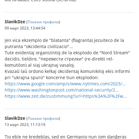
SlavikDze
(
Покажи профила
)
09 март 2023, 13:44:54
Jen vica ekzemplo de "blatanta" (flagranta) jezuiteco de la
putranta "okcidenta civilizacio"...
Tute evidentaj organizintoj de la eksplodo de "Nord Stream"
decidis, tieldire, "перевести стрелки" (re-direkti rel-
komutilon) al siaj ukrajnaj vasaloj.
Kvazaŭ laŭ ordono kelkaj okcidentaj komunikiloj ekis informi
pri "ukrajna spuro" koncerne tiun eksplodon:
https://www.google.com/amp/s/www.nytimes.com/2023/...
https://www.washingtonpost.com/national-security/2...
https://www.zeit.de/zustimmung?url=https%3A%2F%2Fw...
SlavikDze
(
Покажи профила
)
13 март 2023, 11:13:19
Tio eble ne kredeblas, sed en Germanio nun iom danĝeras