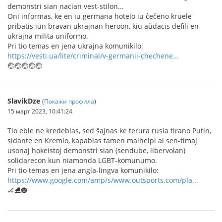
demonstri sian nacian vest-stilon...
Oni informas, ke en iu germana hotelo iu ĉeĉeno kruele
pribatis iun bravan ukrajnan heroon, kiu aŭdacis defili en
ukrajna milita uniformo.
Pri tio temas en jena ukrajna komunikilo:
https://vesti.ua/lite/criminal/v-germanii-chechene...
🤕🤕🤕🤕🤕
SlavikDze
(
Покажи профила
)
15 март 2023, 10:41:24
Tio eble ne kredeblas, sed ŝajnas ke terura rusia tirano Putin,
sidante en Kremlo, kapablas tamen malhelpi al sen-timaj
usonaj hokeistoj demonstri sian (sendube, libervolan)
solidarecon kun niamonda LGBT-komunumo.
Pri tio temas en jena angla-lingva komunikilo:
https://www.google.com/amp/s/www.outsports.com/pla...
🏒⛸️🎃