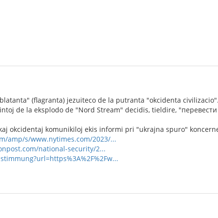
latanta" (flagranta) jezuiteco de la putranta "okcidenta civilizacio".
ntoj de la eksplodo de "Nord Stream" decidis, tieldire, "перевести с
aj okcidentaj komunikiloj ekis informi pri "ukrajna spuro" koncern
om/amp/s/www.nytimes.com/2023/...
npost.com/national-security/2...
zustimmung?url=https%3A%2F%2Fw...