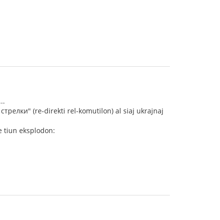
..
трелки" (re-direkti rel-komutilon) al siaj ukrajnaj
e tiun eksplodon: