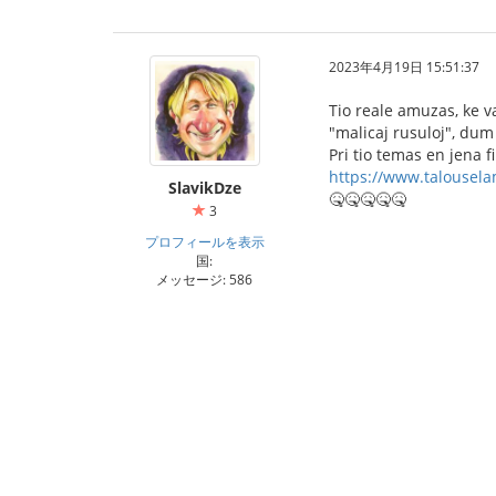
2023年4月19日 15:51:37
Tio reale amuzas, ke v
"malicaj rusuloj", dum
Pri tio temas en jena 
https://www.talouselam
SlavikDze
🤒🤒🤒🤒🤒
3
プロフィールを表示
国:
メッセージ: 586