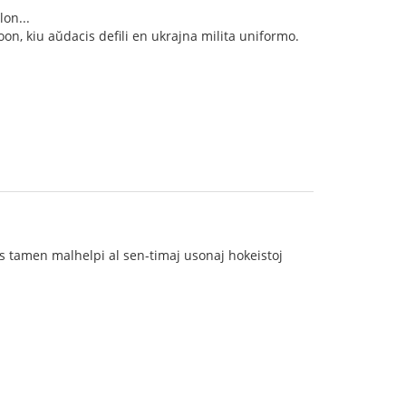
on...
on, kiu aŭdacis defili en ukrajna milita uniformo.
as tamen malhelpi al sen-timaj usonaj hokeistoj