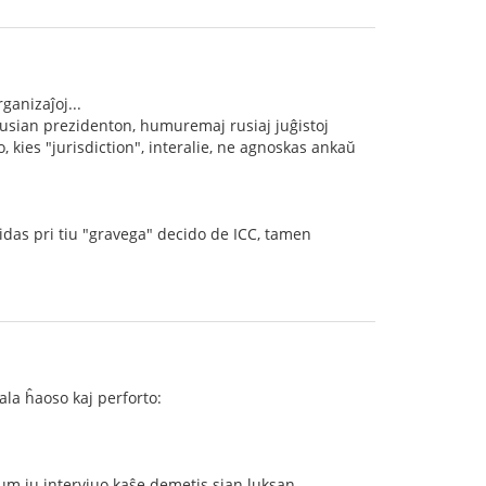
ganizaĵoj...
 rusian prezidenton, humuremaj rusiaj juĝistoj
 kies "jurisdiction", interalie, ne agnoskas ankaŭ
idas pri tiu "gravega" decido de ICC, tamen
ala ĥaoso kaj perforto:
um iu intervjuo kaŝe demetis sian luksan