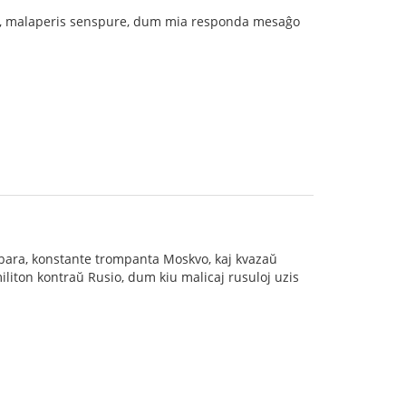
mi, malaperis senspure, dum mia responda mesaĝo
arbara, konstante trompanta Moskvo, kaj kvazaŭ
iliton kontraŭ Rusio, dum kiu malicaj rusuloj uzis