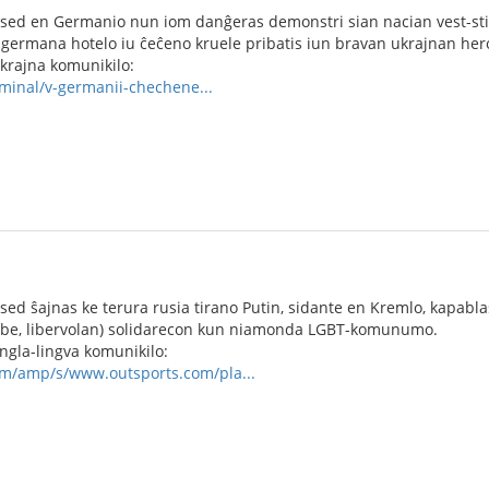
, sed en Germanio nun iom danĝeras demonstri sian nacian vest-stil
 germana hotelo iu ĉeĉeno kruele pribatis iun bravan ukrajnan hero
ukrajna komunikilo:
riminal/v-germanii-chechene...
 sed ŝajnas ke terura rusia tirano Putin, sidante en Kremlo, kapabl
ube, libervolan) solidarecon kun niamonda LGBT-komunumo.
angla-lingva komunikilo:
om/amp/s/www.outsports.com/pla...