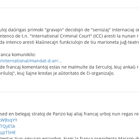
uloj daŭrigas primoki "gravajn" decidojn de "seriozaj" internaciaj or
intenco de t.n. "International Criminal Court" (ICC) aresti la nunan
da intenco aresti klaŭnecajn funkciulojn de tiu marioneta juĝ-teatro,
franca komunikilo:
r/international/mandat-d-arr...
e francaj komentantoj estas ne malmulte da ŝerculoj, kiuj ankaŭ r
iluloj", kiuj ŝajne kredas je aŭtoritato de ĉi-organizaĵo.
sed en belegaj stratoj de Parizo kaj aliaj francaj urboj nun regas re
UgWBsqYY
oTQyE5k
fsjpT5HE
 atentas tiun amuzan epizodon, kiam la franca prezidento Macron d