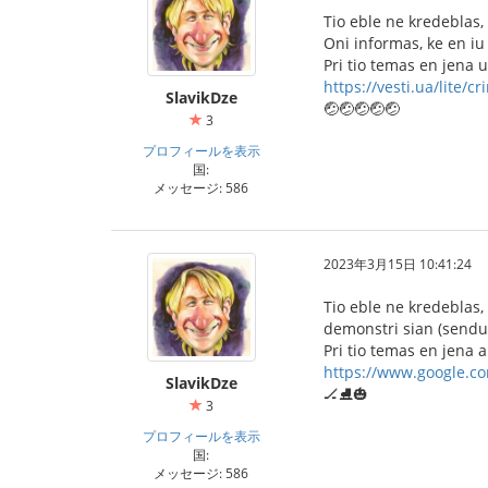
Tio eble ne kredeblas
Oni informas, ke en iu
Pri tio temas en jena 
https://vesti.ua/lite/c
SlavikDze
🤕🤕🤕🤕🤕
3
プロフィールを表示
国:
メッセージ: 586
2023年3月15日 10:41:24
Tio eble ne kredeblas,
demonstri sian (send
Pri tio temas en jena 
https://www.google.c
SlavikDze
🏒⛸️🎃
3
プロフィールを表示
国:
メッセージ: 586