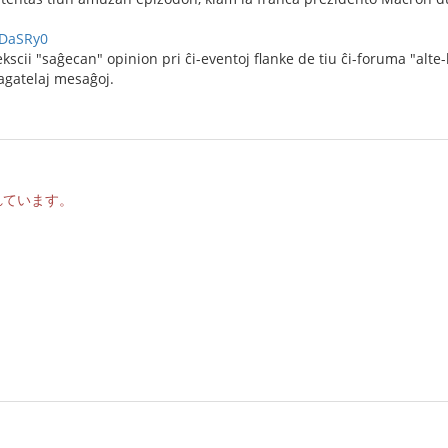
tDaSRy0
scii "saĝecan" opinion pri ĉi-eventoj flanke de tiu ĉi-foruma "alte-
agatelaj mesaĝoj.
れています。