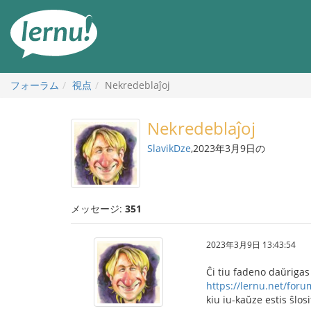
目
次
へ
フォーラム
視点
Nekredeblaĵoj
Nekredeblaĵoj
SlavikDze
,2023年3月9日の
メッセージ:
351
2023年3月9日 13:43:54
Ĉi tiu fadeno daŭrigas
https://lernu.net/for
kiu iu-kaŭze estis ŝlosi