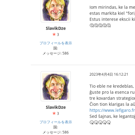
Iom mirindas, ke la m
estas markita kiel "fori
Estus interese ekscii ki
🤔🤔🤔🤔🤔
SlavikDze
3
プロフィールを表示
国:
メッセージ: 586
2023年4月4日 16:12:21
Tio eble ne kredeblas,
ĝuste pro la esenca ru
tre kovardan strategio
Ĉion tion klarigas la a
SlavikDze
https://www.lefigaro.fr/
3
Sed ŝajnas, ke legantoj
プロフィールを表示
🤒🤒🤒🤒🤒
国:
メッセージ: 586