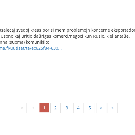
asalecaj svedoj kreas por si mem problemojn koncerne eksportadon d
 Usono kaj Britio daŭrigas komerci/negoci kun Rusio, kiel antaŭe.
finna (suoma) komunikilo:
a.fi/uutiset/te/ec625f84-630...
1
«
<
2
3
4
5
>
»