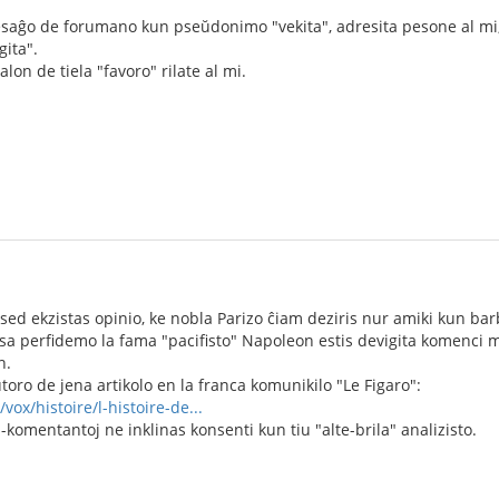
esaĝo de forumano kun pseŭdonimo "vekita", adresita pesone al 
gita".
alon de tiela "favoro" rilate al mi.
 sed ekzistas opinio, ke nobla Parizo ĉiam deziris nur amiki kun b
sa perfidemo la fama "pacifisto" Napoleon estis devigita komenci m
n.
ŭtoro de jena artikolo en la franca komunikilo "Le Figaro":
vox/histoire/l-histoire-de...
-komentantoj ne inklinas konsenti kun tiu "alte-brila" analizisto.