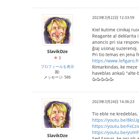
2023年3月22日 12:33:59
Kiel kutime cinikaj rus
Reagante al deklarita 
anoncis pri sia respon
ĝiaj usonaj suzerenoj.
SlavikDze
Pri tio temas en jena 
3
https://www.lefigaro.f
プロフィールを表示
Rimarkindas, ke meze d
国:
haveblas ankaŭ "alte-br
メッセージ: 586
🥳🥳🥳🥳🥳
2023年3月24日 14:36:23
Tio eble ne kredeblas, 
https://youtu.be/8ks
https://youtu.be/FxCz
https://youtu.be/yUm
SlavikDze
Sed ŝajnas, ke oni pli