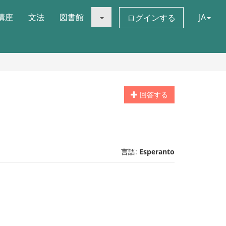
講座
文法
図書館
JA
ログインする
回答する
言語:
Esperanto