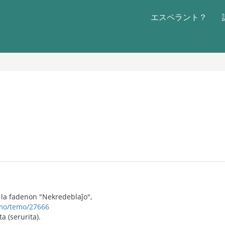
エスペラント？
 la fadenon "Nekredeblaĵo",
umo/temo/27666
ta (serurita).