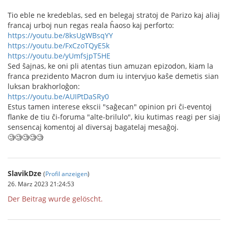
Tio eble ne kredeblas, sed en belegaj stratoj de Parizo kaj aliaj
francaj urboj nun regas reala ĥaoso kaj perforto:
https://youtu.be/8ksUgWBsqYY
https://youtu.be/FxCzoTQyE5k
https://youtu.be/yUmfsjpT5HE
Sed ŝajnas, ke oni pli atentas tiun amuzan epizodon, kiam la
franca prezidento Macron dum iu intervjuo kaŝe demetis sian
luksan brakhorloĝon:
https://youtu.be/AUIPtDaSRy0
Estus tamen interese ekscii "saĝecan" opinion pri ĉi-eventoj
flanke de tiu ĉi-foruma "alte-brilulo", kiu kutimas reagi per siaj
sensencaj komentoj al diversaj bagatelaj mesaĝoj.
🧐🧐🧐🧐🧐
SlavikDze
(
Profil anzeigen
)
26. März 2023 21:24:53
Der Beitrag wurde gelöscht.