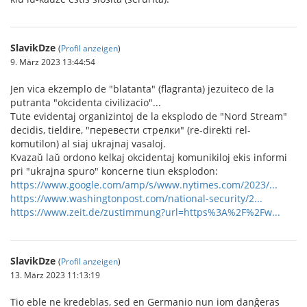
SlavikDze
(
Profil anzeigen
)
9. März 2023 13:44:54
Jen vica ekzemplo de "blatanta" (flagranta) jezuiteco de la
putranta "okcidenta civilizacio"...
Tute evidentaj organizintoj de la eksplodo de "Nord Stream"
decidis, tieldire, "перевести стрелки" (re-direkti rel-
komutilon) al siaj ukrajnaj vasaloj.
Kvazaŭ laŭ ordono kelkaj okcidentaj komunikiloj ekis informi
pri "ukrajna spuro" koncerne tiun eksplodon:
https://www.google.com/amp/s/www.nytimes.com/2023/...
https://www.washingtonpost.com/national-security/2...
https://www.zeit.de/zustimmung?url=https%3A%2F%2Fw...
SlavikDze
(
Profil anzeigen
)
13. März 2023 11:13:19
Tio eble ne kredeblas, sed en Germanio nun iom danĝeras