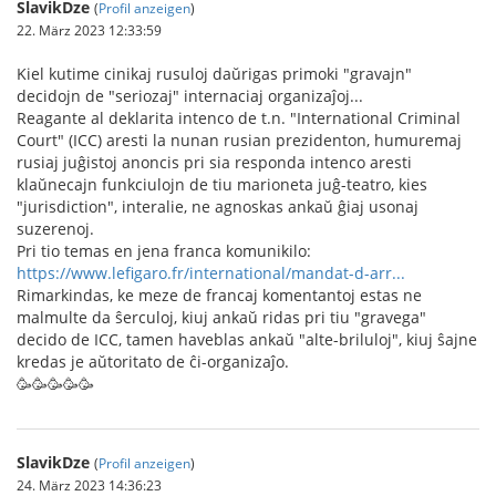
SlavikDze
(
Profil anzeigen
)
22. März 2023 12:33:59
Kiel kutime cinikaj rusuloj daŭrigas primoki "gravajn"
decidojn de "seriozaj" internaciaj organizaĵoj...
Reagante al deklarita intenco de t.n. "International Criminal
Court" (ICC) aresti la nunan rusian prezidenton, humuremaj
rusiaj juĝistoj anoncis pri sia responda intenco aresti
klaŭnecajn funkciulojn de tiu marioneta juĝ-teatro, kies
"jurisdiction", interalie, ne agnoskas ankaŭ ĝiaj usonaj
suzerenoj.
Pri tio temas en jena franca komunikilo:
https://www.lefigaro.fr/international/mandat-d-arr...
Rimarkindas, ke meze de francaj komentantoj estas ne
malmulte da ŝerculoj, kiuj ankaŭ ridas pri tiu "gravega"
decido de ICC, tamen haveblas ankaŭ "alte-briluloj", kiuj ŝajne
kredas je aŭtoritato de ĉi-organizaĵo.
🥳🥳🥳🥳🥳
SlavikDze
(
Profil anzeigen
)
24. März 2023 14:36:23