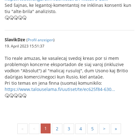
Sed ŝajnas, ke legantoj-komentantoj ne inklinas konsenti kun
tiu "alte-brila" analizisto.
🤒🤒🤒🤒🤒
SlavikDze
(
Profil anzeigen
)
19. April 2023 15:51:37
Tio reale amuzas, ke vasalecaj svedoj kreas por si mem
problemojn koncerne eksportadon de siaj varoj (inkluzive
vodkon "Absolut") al "malicaj rusuloj", dum Usono kaj Britio
daŭrigas komerci/negoci kun Rusio, kiel antaŭe.
Pri tio temas en jena finna (suoma) komunikilo:
https://www.talouselama.fi/uutiset/te/ec625f84-630...
🤒🤒🤒🤒🤒
1
«
<
2
3
4
5
>
»