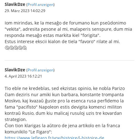
SlavikDze
(
Profil anzeigen
)
29. März 2023 14:02:29
Iom mirindas, ke la mesaĝo de forumano kun pseŭdonimo
"vekita", adresita pesone al mi, malaperis senspure, dum mia
responda mesaĝo estas markita kiel "forigita".
Estus interese ekscii kialon de tiela "favoro" rilate al mi.
🤔🤔🤔🤔🤔
SlavikDze
(
Profil anzeigen
)
4. April 2023 16:12:21
Tio eble ne kredeblas, sed ekzistas opinio, ke nobla Parizo
ĉiam deziris nur amiki kun barbara, konstante trompanta
Moskvo, kaj kvazaŭ ĝuste pro la esenca rusa perfidemo la
fama "pacifisto" Napoleon estis devigita komenci militon
kontraŭ Rusio, dum kiu malicaj rusuloj uzis tre kovardan
strategion.
Ĉion tion klarigas la aŭtoro de jena artikolo en la franca
komunikilo "Le Figaro":
https://www.lefigaro.fr/vox/histoire/l-histoire-de...