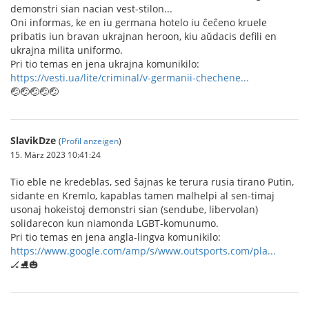
demonstri sian nacian vest-stilon...
Oni informas, ke en iu germana hotelo iu ĉeĉeno kruele
pribatis iun bravan ukrajnan heroon, kiu aŭdacis defili en
ukrajna milita uniformo.
Pri tio temas en jena ukrajna komunikilo:
https://vesti.ua/lite/criminal/v-germanii-chechene...
🤕🤕🤕🤕🤕
SlavikDze
(
Profil anzeigen
)
15. März 2023 10:41:24
Tio eble ne kredeblas, sed ŝajnas ke terura rusia tirano Putin,
sidante en Kremlo, kapablas tamen malhelpi al sen-timaj
usonaj hokeistoj demonstri sian (sendube, libervolan)
solidarecon kun niamonda LGBT-komunumo.
Pri tio temas en jena angla-lingva komunikilo:
https://www.google.com/amp/s/www.outsports.com/pla...
🏒⛸️🎃