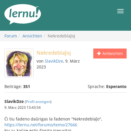
Zum
Inhalt
Men
Forum
Ansichten
Nekredeblaĵoj
Nekredeblaĵoj
Antworten
von
SlavikDze
, 9. März
2023
Beiträge:
351
Sprache:
Esperanto
SlavikDze
(
Profil anzeigen
)
9. März 2023 13:43:54
Ĉi tiu fadeno daŭrigas la fadenon "Nekredeblaĵo",
https://lernu.net/forumo/temo/27666
kiu iu-kaŭze estis ŝlosita (serurita).