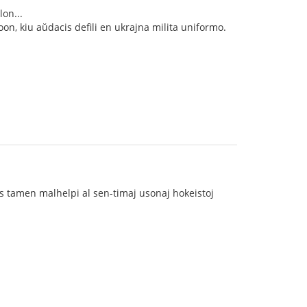
on...
on, kiu aŭdacis defili en ukrajna milita uniformo.
as tamen malhelpi al sen-timaj usonaj hokeistoj