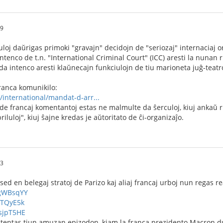
59
uloj daŭrigas primoki "gravajn" decidojn de "seriozaj" internaciaj or
intenco de t.n. "International Criminal Court" (ICC) aresti la nunan
da intenco aresti klaŭnecajn funkciulojn de tiu marioneta juĝ-teatro,
franca komunikilo:
r/international/mandat-d-arr...
e francaj komentantoj estas ne malmulte da ŝerculoj, kiuj ankaŭ r
iluloj", kiuj ŝajne kredas je aŭtoritato de ĉi-organizaĵo.
23
sed en belegaj stratoj de Parizo kaj aliaj francaj urboj nun regas re
UgWBsqYY
oTQyE5k
fsjpT5HE
 atentas tiun amuzan epizodon, kiam la franca prezidento Macron d