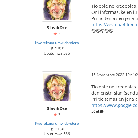
Tio eble ne kredeblas
Oni informas, ke en iu
Pri tio temas en jena 
https://vesti.ua/lite/c
SlavikDze
🤕🤕🤕🤕🤕
3
Kwerekana umwidondoro
Igihugu:
Ubutumwa 586
15 Ntwarante 2023 10:41:
Tio eble ne kredeblas,
demonstri sian (send
Pri tio temas en jena 
https://www.google.c
SlavikDze
🏒⛸️🎃
3
Kwerekana umwidondoro
Igihugu:
Ubutumwa 586