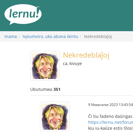
Ku
rupapuro
rw'ibirimwo
Inama
Ivyiumviro, uko abona ikintu
Nekredeblaĵoj
Nekredeblaĵoj
ca, kivuye
Ubutumwa
351
9 Ntwarante 2023 13:43:54
Ĉi tiu fadeno daŭrigas
https://lernu.net/for
kiu iu-kaŭze estis ŝlosi