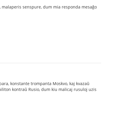
mi, malaperis senspure, dum mia responda mesaĝo
arbara, konstante trompanta Moskvo, kaj kvazaŭ
iliton kontraŭ Rusio, dum kiu malicaj rusuloj uzis