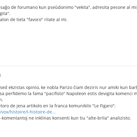
esaĝo de forumano kun pseŭdonimo "vekita", adresita pesone al 
gita".
alon de tiela "favoro" rilate al mi.
1
 sed ekzistas opinio, ke nobla Parizo ĉiam deziris nur amiki kun b
sa perfidemo la fama "pacifisto" Napoleon estis devigita komenci m
n.
ŭtoro de jena artikolo en la franca komunikilo "Le Figaro":
vox/histoire/l-histoire-de...
-komentantoj ne inklinas konsenti kun tiu "alte-brila" analizisto.