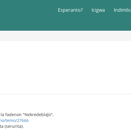
Esperanto?
Icigwa
Indimb
 la fadenon "Nekredeblaĵo",
umo/temo/27666
ta (serurita).