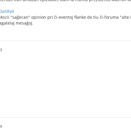
tDaSRy0
scii "saĝecan" opinion pri ĉi-eventoj flanke de tiu ĉi-foruma "alte-
agatelaj mesaĝoj.
53
29