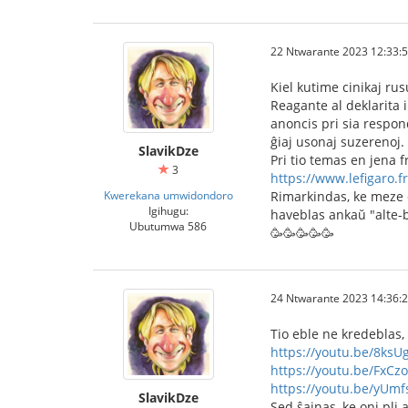
22 Ntwarante 2023 12:33:
Kiel kutime cinikaj rus
Reagante al deklarita 
anoncis pri sia respon
ĝiaj usonaj suzerenoj.
SlavikDze
Pri tio temas en jena 
3
https://www.lefigaro.f
Kwerekana umwidondoro
Rimarkindas, ke meze d
Igihugu:
haveblas ankaŭ "alte-br
Ubutumwa 586
🥳🥳🥳🥳🥳
24 Ntwarante 2023 14:36:
Tio eble ne kredeblas, 
https://youtu.be/8ks
https://youtu.be/FxCz
https://youtu.be/yUm
SlavikDze
Sed ŝajnas, ke oni pli