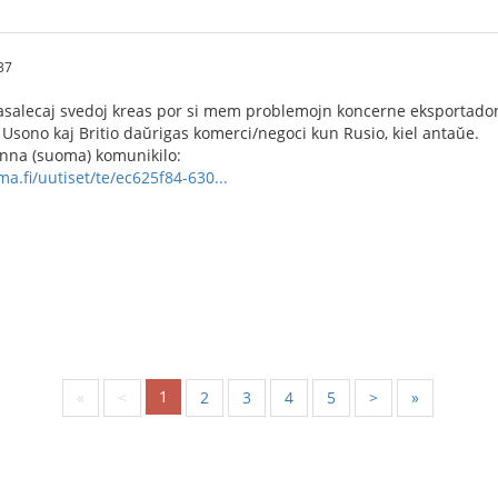
37
asalecaj svedoj kreas por si mem problemojn koncerne eksportadon d
 Usono kaj Britio daŭrigas komerci/negoci kun Rusio, kiel antaŭe.
finna (suoma) komunikilo:
a.fi/uutiset/te/ec625f84-630...
1
«
<
2
3
4
5
>
»