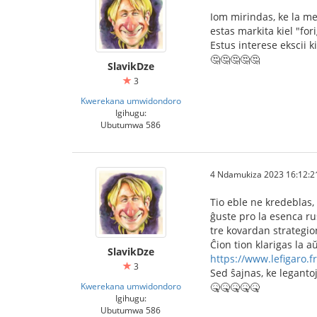
Iom mirindas, ke la m
estas markita kiel "fori
Estus interese ekscii ki
🤔🤔🤔🤔🤔
SlavikDze
3
Kwerekana umwidondoro
Igihugu:
Ubutumwa 586
4 Ndamukiza 2023 16:12:2
Tio eble ne kredeblas,
ĝuste pro la esenca ru
tre kovardan strategio
Ĉion tion klarigas la a
SlavikDze
https://www.lefigaro.fr/
3
Sed ŝajnas, ke legantoj
Kwerekana umwidondoro
🤒🤒🤒🤒🤒
Igihugu:
Ubutumwa 586