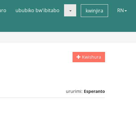
uro
ububiko bw'ibitabo
RN
kwinjira
Kwishura
ururimi:
Esperanto