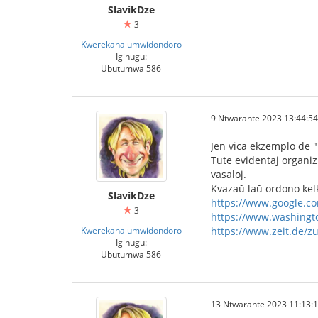
SlavikDze
3
Kwerekana umwidondoro
Igihugu:
Ubutumwa 586
9 Ntwarante 2023 13:44:54
Jen vica ekzemplo de "b
Tute evidentaj organizi
vasaloj.
Kvazaŭ laŭ ordono kelk
SlavikDze
https://www.google.c
3
https://www.washingto
Kwerekana umwidondoro
https://www.zeit.de/
Igihugu:
Ubutumwa 586
13 Ntwarante 2023 11:13: