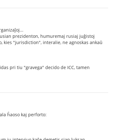
ganizaĵoj...
 rusian prezidenton, humuremaj rusiaj juĝistoj
 kies "jurisdiction", interalie, ne agnoskas ankaŭ
idas pri tiu "gravega" decido de ICC, tamen
ala ĥaoso kaj perforto:
um iu intervjuo kaŝe demetis sian luksan