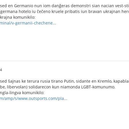
, sed en Germanio nun iom danĝeras demonstri sian nacian vest-stil
 germana hotelo iu ĉeĉeno kruele pribatis iun bravan ukrajnan hero
ukrajna komunikilo:
riminal/v-germanii-chechene...
24
 sed ŝajnas ke terura rusia tirano Putin, sidante en Kremlo, kapabl
ube, libervolan) solidarecon kun niamonda LGBT-komunumo.
angla-lingva komunikilo:
om/amp/s/www.outsports.com/pla...