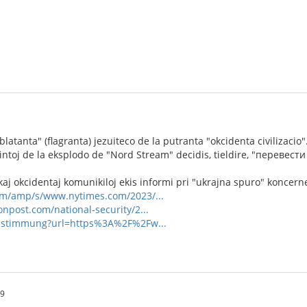
latanta" (flagranta) jezuiteco de la putranta "okcidenta civilizacio".
ntoj de la eksplodo de "Nord Stream" decidis, tieldire, "перевести с
aj okcidentaj komunikiloj ekis informi pri "ukrajna spuro" koncern
om/amp/s/www.nytimes.com/2023/...
npost.com/national-security/2...
zustimmung?url=https%3A%2F%2Fw...
19