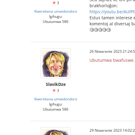
3
brakhorloĝon:
Kwerekana umwidondoro
https://youtu.be/AUIP
Igihugu:
Estus tamen interese ek
Ubutumwa 586
komentoj al diversaj b
🧐🧐🧐🧐🧐
26 Ntwarante 2023 21:24:
Ubutumwa bwafuswe.
SlavikDze
3
Kwerekana umwidondoro
Igihugu:
Ubutumwa 586
29 Ntwarante 2023 14:02: