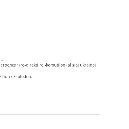
..
трелки" (re-direkti rel-komutilon) al siaj ukrajnaj
e tiun eksplodon: