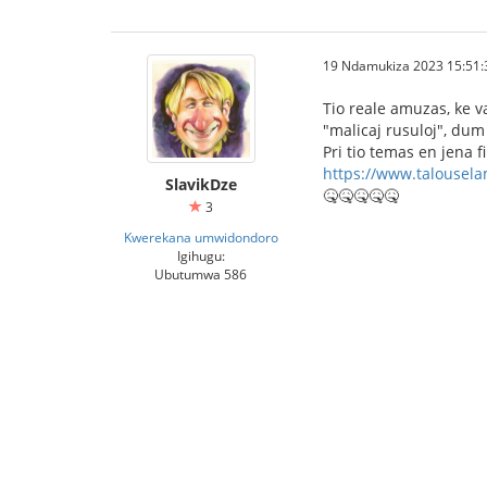
19 Ndamukiza 2023 15:51:
Tio reale amuzas, ke v
"malicaj rusuloj", dum
Pri tio temas en jena 
https://www.talouselam
SlavikDze
🤒🤒🤒🤒🤒
3
Kwerekana umwidondoro
Igihugu:
Ubutumwa 586