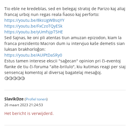
Tio eble ne kredeblas, sed en belegaj stratoj de Parizo kaj aliaj
francaj urboj nun regas reala ĥaoso kaj perforto:
https://youtu.be/8ksUgWBsqYY
https://youtu.be/FxCzoTQyE5k
https://youtu.be/yUmfsjpT5HE
Sed ŝajnas, ke oni pli atentas tiun amuzan epizodon, kiam la
franca prezidento Macron dum iu intervjuo kaŝe demetis sian
luksan brakhorloĝon:
https://youtu.be/AUIPtDaSRy0
Estus tamen interese ekscii "saĝecan" opinion pri ĉi-eventoj
flanke de tiu ĉi-foruma "alte-brilulo", kiu kutimas reagi per siaj
sensencaj komentoj al diversaj bagatelaj mesaĝoj.
🧐🧐🧐🧐🧐
SlavikDze
(
Profiel tonen
)
26 maart 2023 21:24:53
Het bericht is verwijderd.