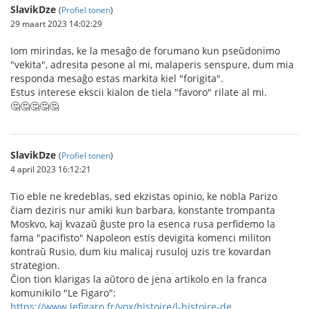
SlavikDze
(
Profiel tonen
)
29 maart 2023 14:02:29
Iom mirindas, ke la mesaĝo de forumano kun pseŭdonimo
"vekita", adresita pesone al mi, malaperis senspure, dum mia
responda mesaĝo estas markita kiel "forigita".
Estus interese ekscii kialon de tiela "favoro" rilate al mi.
🤔🤔🤔🤔🤔
SlavikDze
(
Profiel tonen
)
4 april 2023 16:12:21
Tio eble ne kredeblas, sed ekzistas opinio, ke nobla Parizo
ĉiam deziris nur amiki kun barbara, konstante trompanta
Moskvo, kaj kvazaŭ ĝuste pro la esenca rusa perfidemo la
fama "pacifisto" Napoleon estis devigita komenci militon
kontraŭ Rusio, dum kiu malicaj rusuloj uzis tre kovardan
strategion.
Ĉion tion klarigas la aŭtoro de jena artikolo en la franca
komunikilo "Le Figaro":
https://www.lefigaro.fr/vox/histoire/l-histoire-de...