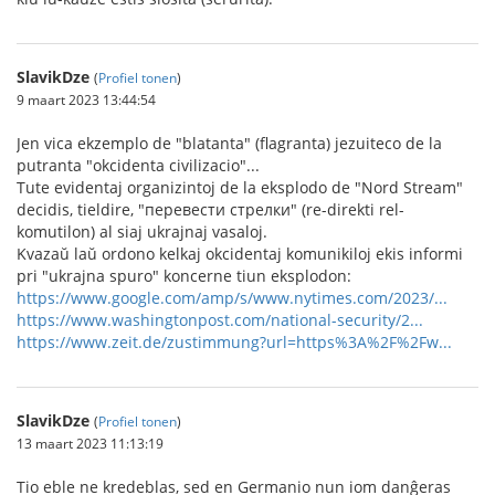
SlavikDze
(
Profiel tonen
)
9 maart 2023 13:44:54
Jen vica ekzemplo de "blatanta" (flagranta) jezuiteco de la
putranta "okcidenta civilizacio"...
Tute evidentaj organizintoj de la eksplodo de "Nord Stream"
decidis, tieldire, "перевести стрелки" (re-direkti rel-
komutilon) al siaj ukrajnaj vasaloj.
Kvazaŭ laŭ ordono kelkaj okcidentaj komunikiloj ekis informi
pri "ukrajna spuro" koncerne tiun eksplodon:
https://www.google.com/amp/s/www.nytimes.com/2023/...
https://www.washingtonpost.com/national-security/2...
https://www.zeit.de/zustimmung?url=https%3A%2F%2Fw...
SlavikDze
(
Profiel tonen
)
13 maart 2023 11:13:19
Tio eble ne kredeblas, sed en Germanio nun iom danĝeras