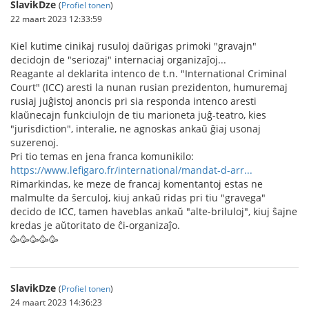
SlavikDze
(
Profiel tonen
)
22 maart 2023 12:33:59
Kiel kutime cinikaj rusuloj daŭrigas primoki "gravajn"
decidojn de "seriozaj" internaciaj organizaĵoj...
Reagante al deklarita intenco de t.n. "International Criminal
Court" (ICC) aresti la nunan rusian prezidenton, humuremaj
rusiaj juĝistoj anoncis pri sia responda intenco aresti
klaŭnecajn funkciulojn de tiu marioneta juĝ-teatro, kies
"jurisdiction", interalie, ne agnoskas ankaŭ ĝiaj usonaj
suzerenoj.
Pri tio temas en jena franca komunikilo:
https://www.lefigaro.fr/international/mandat-d-arr...
Rimarkindas, ke meze de francaj komentantoj estas ne
malmulte da ŝerculoj, kiuj ankaŭ ridas pri tiu "gravega"
decido de ICC, tamen haveblas ankaŭ "alte-briluloj", kiuj ŝajne
kredas je aŭtoritato de ĉi-organizaĵo.
🥳🥳🥳🥳🥳
SlavikDze
(
Profiel tonen
)
24 maart 2023 14:36:23