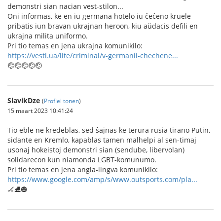
demonstri sian nacian vest-stilon...
Oni informas, ke en iu germana hotelo iu ĉeĉeno kruele
pribatis iun bravan ukrajnan heroon, kiu aŭdacis defili en
ukrajna milita uniformo.
Pri tio temas en jena ukrajna komunikilo:
https://vesti.ua/lite/criminal/v-germanii-chechene...
🤕🤕🤕🤕🤕
SlavikDze
(
Profiel tonen
)
15 maart 2023 10:41:24
Tio eble ne kredeblas, sed ŝajnas ke terura rusia tirano Putin,
sidante en Kremlo, kapablas tamen malhelpi al sen-timaj
usonaj hokeistoj demonstri sian (sendube, libervolan)
solidarecon kun niamonda LGBT-komunumo.
Pri tio temas en jena angla-lingva komunikilo:
https://www.google.com/amp/s/www.outsports.com/pla...
🏒⛸️🎃