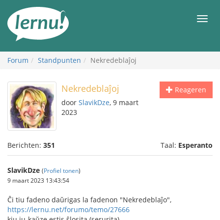
Naar
de
Men
inhoud
Forum
Standpunten
Nekredeblaĵoj
Nekredeblaĵoj
Reageren
door
SlavikDze
, 9 maart
2023
Berichten:
351
Taal:
Esperanto
SlavikDze
(
Profiel tonen
)
9 maart 2023 13:43:54
Ĉi tiu fadeno daŭrigas la fadenon "Nekredeblaĵo",
https://lernu.net/forumo/temo/27666
kiu iu-kaŭze estis ŝlosita (serurita).