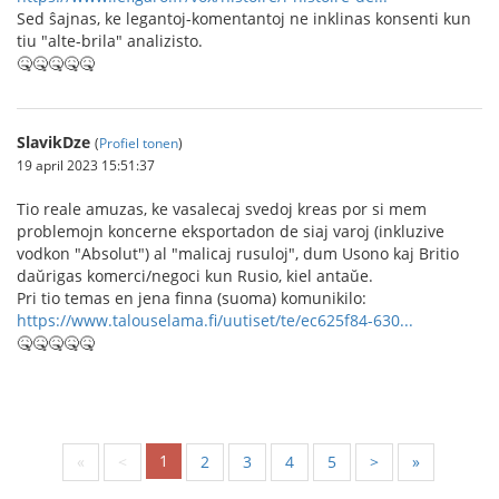
Sed ŝajnas, ke legantoj-komentantoj ne inklinas konsenti kun
tiu "alte-brila" analizisto.
🤒🤒🤒🤒🤒
SlavikDze
(
Profiel tonen
)
19 april 2023 15:51:37
Tio reale amuzas, ke vasalecaj svedoj kreas por si mem
problemojn koncerne eksportadon de siaj varoj (inkluzive
vodkon "Absolut") al "malicaj rusuloj", dum Usono kaj Britio
daŭrigas komerci/negoci kun Rusio, kiel antaŭe.
Pri tio temas en jena finna (suoma) komunikilo:
https://www.talouselama.fi/uutiset/te/ec625f84-630...
🤒🤒🤒🤒🤒
1
«
<
2
3
4
5
>
»