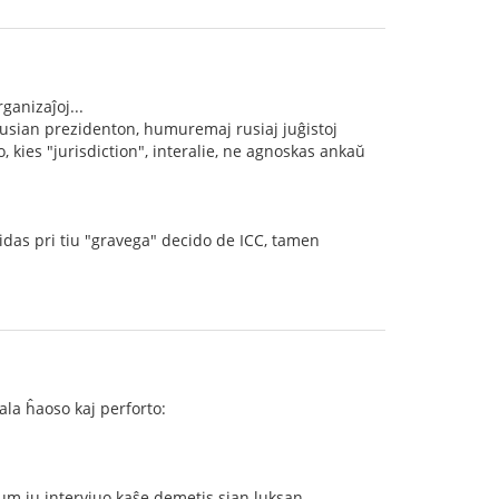
ganizaĵoj...
 rusian prezidenton, humuremaj rusiaj juĝistoj
 kies "jurisdiction", interalie, ne agnoskas ankaŭ
idas pri tiu "gravega" decido de ICC, tamen
ala ĥaoso kaj perforto:
um iu intervjuo kaŝe demetis sian luksan