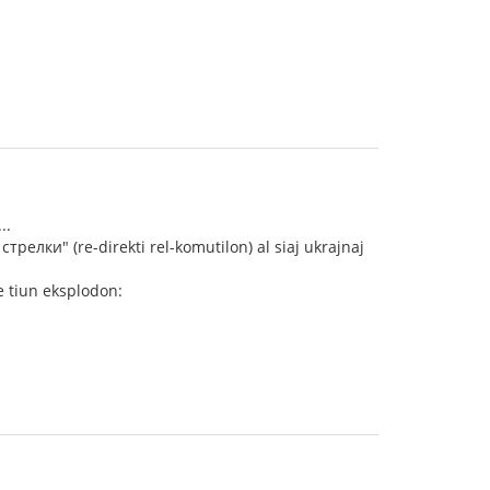
..
трелки" (re-direkti rel-komutilon) al siaj ukrajnaj
e tiun eksplodon: