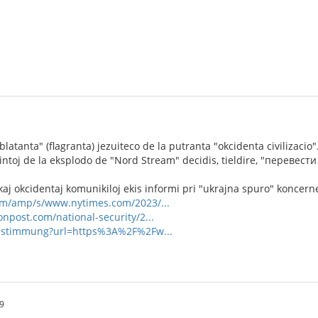
latanta" (flagranta) jezuiteco de la putranta "okcidenta civilizacio".
ntoj de la eksplodo de "Nord Stream" decidis, tieldire, "перевести с
aj okcidentaj komunikiloj ekis informi pri "ukrajna spuro" koncern
om/amp/s/www.nytimes.com/2023/...
npost.com/national-security/2...
zustimmung?url=https%3A%2F%2Fw...
9