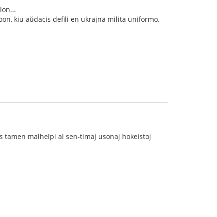
on...
on, kiu aŭdacis defili en ukrajna milita uniformo.
as tamen malhelpi al sen-timaj usonaj hokeistoj