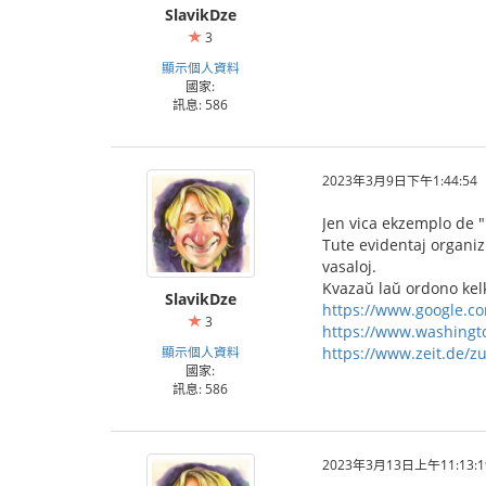
SlavikDze
3
顯示個人資料
國家:
訊息: 586
2023年3月9日下午1:44:54
Jen vica ekzemplo de "b
Tute evidentaj organizi
vasaloj.
Kvazaŭ laŭ ordono kelk
SlavikDze
https://www.google.c
3
https://www.washingto
顯示個人資料
https://www.zeit.de/
國家:
訊息: 586
2023年3月13日上午11:13:1