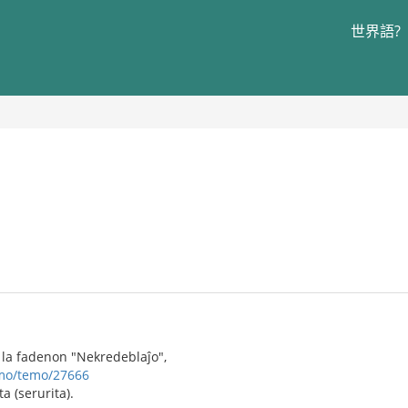
世界語?
 la fadenon "Nekredeblaĵo",
umo/temo/27666
ta (serurita).