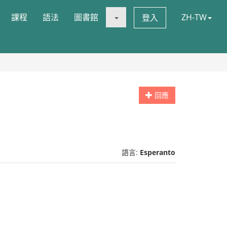
課程
語法
圖書館
ZH-TW
登入
回應
語言:
Esperanto