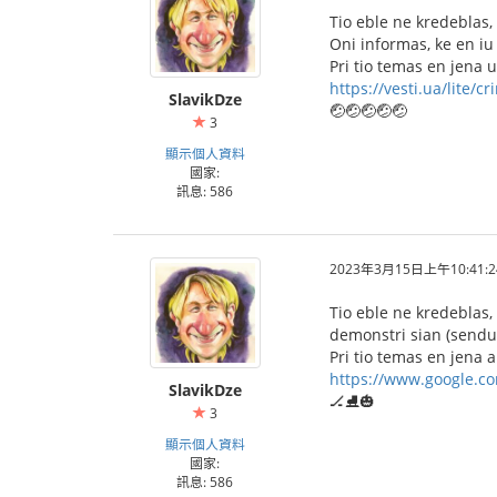
Tio eble ne kredeblas
Oni informas, ke en iu
Pri tio temas en jena 
https://vesti.ua/lite/c
SlavikDze
🤕🤕🤕🤕🤕
3
顯示個人資料
國家:
訊息: 586
2023年3月15日上午10:41:2
Tio eble ne kredeblas,
demonstri sian (send
Pri tio temas en jena 
https://www.google.c
SlavikDze
🏒⛸️🎃
3
顯示個人資料
國家:
訊息: 586