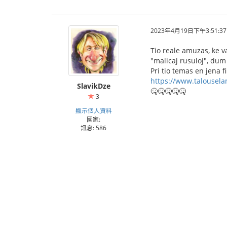
2023年4月19日下午3:51:37
Tio reale amuzas, ke v
"malicaj rusuloj", dum
Pri tio temas en jena 
https://www.talouselam
SlavikDze
🤒🤒🤒🤒🤒
3
顯示個人資料
國家:
訊息: 586