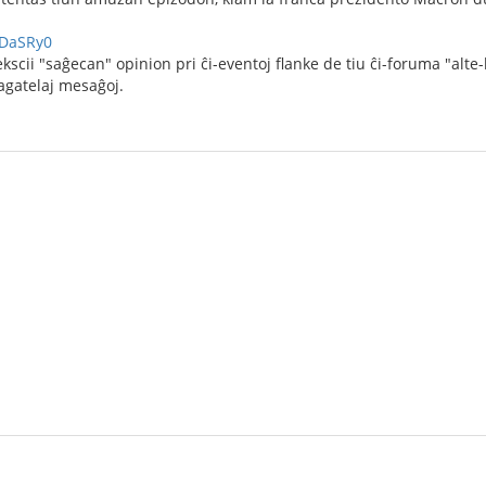
tDaSRy0
scii "saĝecan" opinion pri ĉi-eventoj flanke de tiu ĉi-foruma "alte-
agatelaj mesaĝoj.