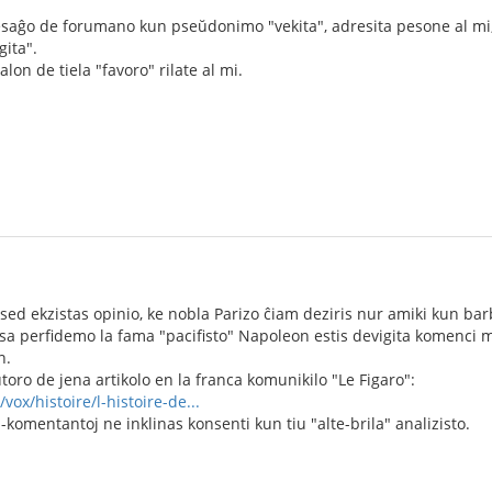
esaĝo de forumano kun pseŭdonimo "vekita", adresita pesone al 
gita".
alon de tiela "favoro" rilate al mi.
 sed ekzistas opinio, ke nobla Parizo ĉiam deziris nur amiki kun b
sa perfidemo la fama "pacifisto" Napoleon estis devigita komenci m
n.
ŭtoro de jena artikolo en la franca komunikilo "Le Figaro":
vox/histoire/l-histoire-de...
-komentantoj ne inklinas konsenti kun tiu "alte-brila" analizisto.