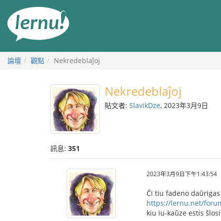
前
往
目
錄
論壇
觀點
Nekredeblaĵoj
Nekredeblaĵoj
貼文者:
SlavikDze
, 2023年3月9日
訊息:
351
2023年3月9日下午1:43:54
Ĉi tiu fadeno daŭrigas
https://lernu.net/for
kiu iu-kaŭze estis ŝlosi