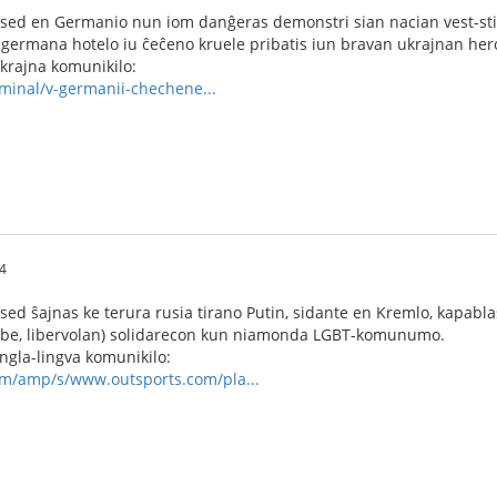
, sed en Germanio nun iom danĝeras demonstri sian nacian vest-stil
 germana hotelo iu ĉeĉeno kruele pribatis iun bravan ukrajnan hero
ukrajna komunikilo:
riminal/v-germanii-chechene...
4
 sed ŝajnas ke terura rusia tirano Putin, sidante en Kremlo, kapabl
ube, libervolan) solidarecon kun niamonda LGBT-komunumo.
angla-lingva komunikilo:
om/amp/s/www.outsports.com/pla...