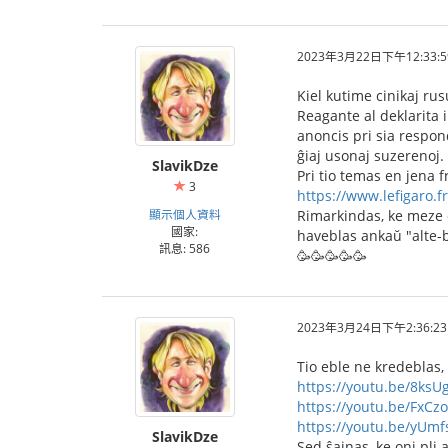
2023年3月22日下午12:33:5
Kiel kutime cinikaj rus
Reagante al deklarita 
anoncis pri sia respon
ĝiaj usonaj suzerenoj.
SlavikDze
Pri tio temas en jena 
3
https://www.lefigaro.f
顯示個人資料
Rimarkindas, ke meze d
國家:
haveblas ankaŭ "alte-br
訊息: 586
🥳🥳🥳🥳🥳
2023年3月24日下午2:36:23
Tio eble ne kredeblas, 
https://youtu.be/8ks
https://youtu.be/FxCz
https://youtu.be/yUm
SlavikDze
Sed ŝajnas, ke oni pli