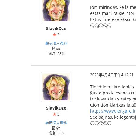
Iom mirindas, ke la m
estas markita kiel "fori
Estus interese ekscii ki
🤔🤔🤔🤔🤔
SlavikDze
3
顯示個人資料
國家:
訊息: 586
2023年4月4日下午4:12:21
Tio eble ne kredeblas,
ĝuste pro la esenca ru
tre kovardan strategio
Ĉion tion klarigas la a
SlavikDze
https://www.lefigaro.fr/
3
Sed ŝajnas, ke legantoj
顯示個人資料
🤒🤒🤒🤒🤒
國家:
訊息: 586