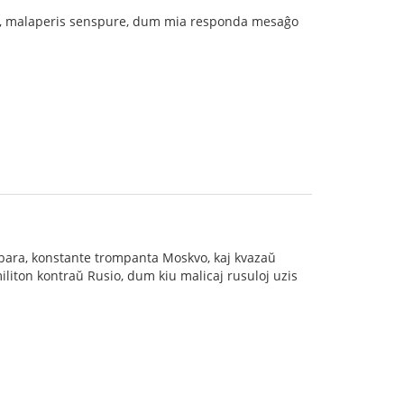
mi, malaperis senspure, dum mia responda mesaĝo
arbara, konstante trompanta Moskvo, kaj kvazaŭ
iliton kontraŭ Rusio, dum kiu malicaj rusuloj uzis