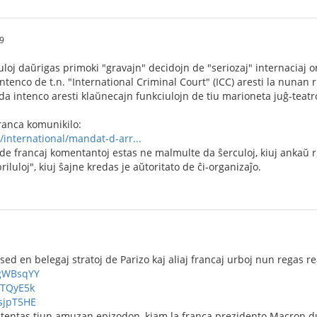
9
uloj daŭrigas primoki "gravajn" decidojn de "seriozaj" internaciaj or
intenco de t.n. "International Criminal Court" (ICC) aresti la nunan
da intenco aresti klaŭnecajn funkciulojn de tiu marioneta juĝ-teatro,
franca komunikilo:
r/international/mandat-d-arr...
e francaj komentantoj estas ne malmulte da ŝerculoj, kiuj ankaŭ r
iluloj", kiuj ŝajne kredas je aŭtoritato de ĉi-organizaĵo.
sed en belegaj stratoj de Parizo kaj aliaj francaj urboj nun regas re
UgWBsqYY
oTQyE5k
fsjpT5HE
 atentas tiun amuzan epizodon, kiam la franca prezidento Macron d