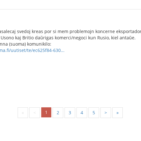
asalecaj svedoj kreas por si mem problemojn koncerne eksportadon d
 Usono kaj Britio daŭrigas komerci/negoci kun Rusio, kiel antaŭe.
finna (suoma) komunikilo:
a.fi/uutiset/te/ec625f84-630...
1
«
<
2
3
4
5
>
»