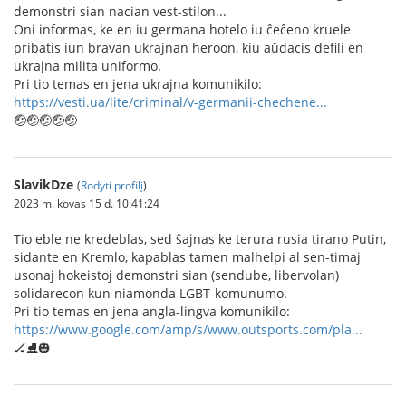
demonstri sian nacian vest-stilon...
Oni informas, ke en iu germana hotelo iu ĉeĉeno kruele
pribatis iun bravan ukrajnan heroon, kiu aŭdacis defili en
ukrajna milita uniformo.
Pri tio temas en jena ukrajna komunikilo:
https://vesti.ua/lite/criminal/v-germanii-chechene...
🤕🤕🤕🤕🤕
SlavikDze
(
Rodyti profilį
)
2023 m. kovas 15 d. 10:41:24
Tio eble ne kredeblas, sed ŝajnas ke terura rusia tirano Putin,
sidante en Kremlo, kapablas tamen malhelpi al sen-timaj
usonaj hokeistoj demonstri sian (sendube, libervolan)
solidarecon kun niamonda LGBT-komunumo.
Pri tio temas en jena angla-lingva komunikilo:
https://www.google.com/amp/s/www.outsports.com/pla...
🏒⛸️🎃