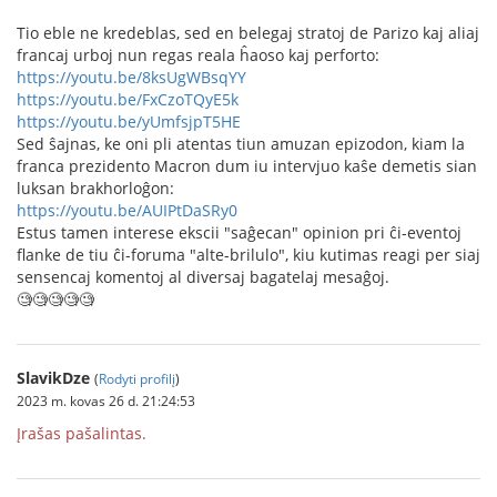
Tio eble ne kredeblas, sed en belegaj stratoj de Parizo kaj aliaj
francaj urboj nun regas reala ĥaoso kaj perforto:
https://youtu.be/8ksUgWBsqYY
https://youtu.be/FxCzoTQyE5k
https://youtu.be/yUmfsjpT5HE
Sed ŝajnas, ke oni pli atentas tiun amuzan epizodon, kiam la
franca prezidento Macron dum iu intervjuo kaŝe demetis sian
luksan brakhorloĝon:
https://youtu.be/AUIPtDaSRy0
Estus tamen interese ekscii "saĝecan" opinion pri ĉi-eventoj
flanke de tiu ĉi-foruma "alte-brilulo", kiu kutimas reagi per siaj
sensencaj komentoj al diversaj bagatelaj mesaĝoj.
🧐🧐🧐🧐🧐
SlavikDze
(
Rodyti profilį
)
2023 m. kovas 26 d. 21:24:53
Įrašas pašalintas.