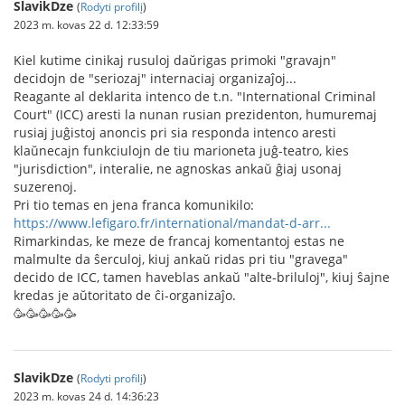
SlavikDze
(
Rodyti profilį
)
2023 m. kovas 22 d. 12:33:59
Kiel kutime cinikaj rusuloj daŭrigas primoki "gravajn"
decidojn de "seriozaj" internaciaj organizaĵoj...
Reagante al deklarita intenco de t.n. "International Criminal
Court" (ICC) aresti la nunan rusian prezidenton, humuremaj
rusiaj juĝistoj anoncis pri sia responda intenco aresti
klaŭnecajn funkciulojn de tiu marioneta juĝ-teatro, kies
"jurisdiction", interalie, ne agnoskas ankaŭ ĝiaj usonaj
suzerenoj.
Pri tio temas en jena franca komunikilo:
https://www.lefigaro.fr/international/mandat-d-arr...
Rimarkindas, ke meze de francaj komentantoj estas ne
malmulte da ŝerculoj, kiuj ankaŭ ridas pri tiu "gravega"
decido de ICC, tamen haveblas ankaŭ "alte-briluloj", kiuj ŝajne
kredas je aŭtoritato de ĉi-organizaĵo.
🥳🥳🥳🥳🥳
SlavikDze
(
Rodyti profilį
)
2023 m. kovas 24 d. 14:36:23