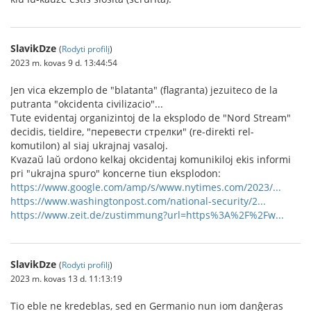
SlavikDze
(
Rodyti profilį
)
2023 m. kovas 9 d. 13:44:54
Jen vica ekzemplo de "blatanta" (flagranta) jezuiteco de la
putranta "okcidenta civilizacio"...
Tute evidentaj organizintoj de la eksplodo de "Nord Stream"
decidis, tieldire, "перевести стрелки" (re-direkti rel-
komutilon) al siaj ukrajnaj vasaloj.
Kvazaŭ laŭ ordono kelkaj okcidentaj komunikiloj ekis informi
pri "ukrajna spuro" koncerne tiun eksplodon:
https://www.google.com/amp/s/www.nytimes.com/2023/...
https://www.washingtonpost.com/national-security/2...
https://www.zeit.de/zustimmung?url=https%3A%2F%2Fw...
SlavikDze
(
Rodyti profilį
)
2023 m. kovas 13 d. 11:13:19
Tio eble ne kredeblas, sed en Germanio nun iom danĝeras