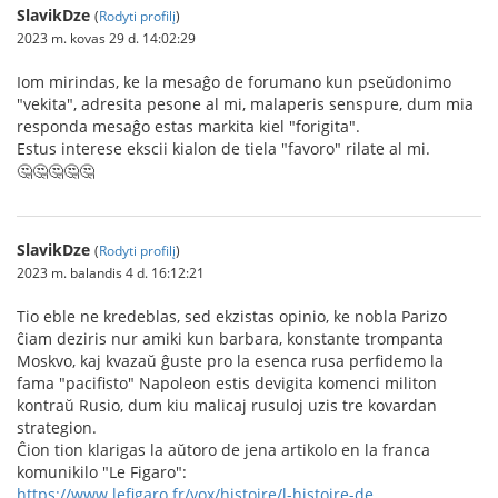
SlavikDze
(
Rodyti profilį
)
2023 m. kovas 29 d. 14:02:29
Iom mirindas, ke la mesaĝo de forumano kun pseŭdonimo
"vekita", adresita pesone al mi, malaperis senspure, dum mia
responda mesaĝo estas markita kiel "forigita".
Estus interese ekscii kialon de tiela "favoro" rilate al mi.
🤔🤔🤔🤔🤔
SlavikDze
(
Rodyti profilį
)
2023 m. balandis 4 d. 16:12:21
Tio eble ne kredeblas, sed ekzistas opinio, ke nobla Parizo
ĉiam deziris nur amiki kun barbara, konstante trompanta
Moskvo, kaj kvazaŭ ĝuste pro la esenca rusa perfidemo la
fama "pacifisto" Napoleon estis devigita komenci militon
kontraŭ Rusio, dum kiu malicaj rusuloj uzis tre kovardan
strategion.
Ĉion tion klarigas la aŭtoro de jena artikolo en la franca
komunikilo "Le Figaro":
https://www.lefigaro.fr/vox/histoire/l-histoire-de...