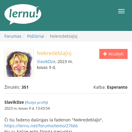
Į
turinį
Meni
Forumas
Požiūriai
Nekredeblaĵoj
Nekredeblaĵoj
Atsakyti
SlavikDze
, 2023 m.
kovas 9 d.
Žinutės:
351
Kalba:
Esperanto
SlavikDze
(
Rodyti profilį
)
2023 m. kovas 9 d. 13:43:54
Ĉi tiu fadeno daŭrigas la fadenon "Nekredeblaĵo",
https://lernu.net/forumo/temo/27666
kiu iu-kaŭze estis ŝlosita (serurita).