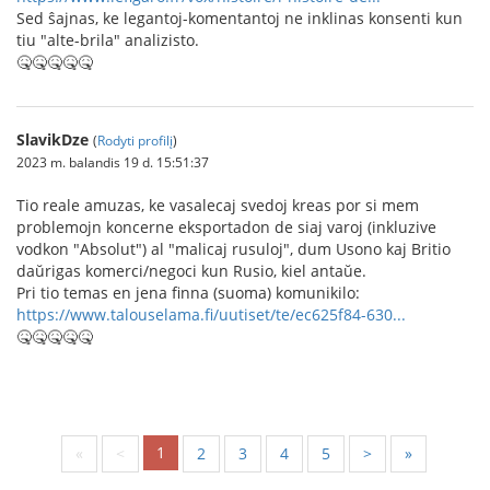
Sed ŝajnas, ke legantoj-komentantoj ne inklinas konsenti kun
tiu "alte-brila" analizisto.
🤒🤒🤒🤒🤒
SlavikDze
(
Rodyti profilį
)
2023 m. balandis 19 d. 15:51:37
Tio reale amuzas, ke vasalecaj svedoj kreas por si mem
problemojn koncerne eksportadon de siaj varoj (inkluzive
vodkon "Absolut") al "malicaj rusuloj", dum Usono kaj Britio
daŭrigas komerci/negoci kun Rusio, kiel antaŭe.
Pri tio temas en jena finna (suoma) komunikilo:
https://www.talouselama.fi/uutiset/te/ec625f84-630...
🤒🤒🤒🤒🤒
1
«
<
2
3
4
5
>
»