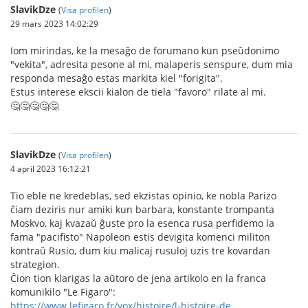
SlavikDze
(
Visa profilen
)
29 mars 2023 14:02:29
Iom mirindas, ke la mesaĝo de forumano kun pseŭdonimo
"vekita", adresita pesone al mi, malaperis senspure, dum mia
responda mesaĝo estas markita kiel "forigita".
Estus interese ekscii kialon de tiela "favoro" rilate al mi.
🤔🤔🤔🤔🤔
SlavikDze
(
Visa profilen
)
4 april 2023 16:12:21
Tio eble ne kredeblas, sed ekzistas opinio, ke nobla Parizo
ĉiam deziris nur amiki kun barbara, konstante trompanta
Moskvo, kaj kvazaŭ ĝuste pro la esenca rusa perfidemo la
fama "pacifisto" Napoleon estis devigita komenci militon
kontraŭ Rusio, dum kiu malicaj rusuloj uzis tre kovardan
strategion.
Ĉion tion klarigas la aŭtoro de jena artikolo en la franca
komunikilo "Le Figaro":
https://www.lefigaro.fr/vox/histoire/l-histoire-de...