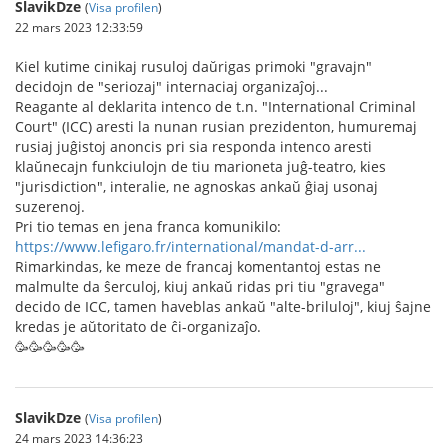
SlavikDze
(
Visa profilen
)
22 mars 2023 12:33:59
Kiel kutime cinikaj rusuloj daŭrigas primoki "gravajn"
decidojn de "seriozaj" internaciaj organizaĵoj...
Reagante al deklarita intenco de t.n. "International Criminal
Court" (ICC) aresti la nunan rusian prezidenton, humuremaj
rusiaj juĝistoj anoncis pri sia responda intenco aresti
klaŭnecajn funkciulojn de tiu marioneta juĝ-teatro, kies
"jurisdiction", interalie, ne agnoskas ankaŭ ĝiaj usonaj
suzerenoj.
Pri tio temas en jena franca komunikilo:
https://www.lefigaro.fr/international/mandat-d-arr...
Rimarkindas, ke meze de francaj komentantoj estas ne
malmulte da ŝerculoj, kiuj ankaŭ ridas pri tiu "gravega"
decido de ICC, tamen haveblas ankaŭ "alte-briluloj", kiuj ŝajne
kredas je aŭtoritato de ĉi-organizaĵo.
🥳🥳🥳🥳🥳
SlavikDze
(
Visa profilen
)
24 mars 2023 14:36:23