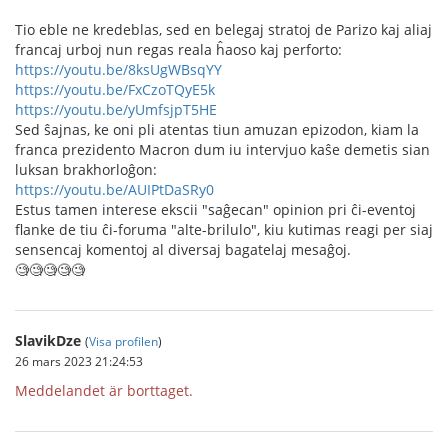
Tio eble ne kredeblas, sed en belegaj stratoj de Parizo kaj aliaj
francaj urboj nun regas reala ĥaoso kaj perforto:
https://youtu.be/8ksUgWBsqYY
https://youtu.be/FxCzoTQyE5k
https://youtu.be/yUmfsjpT5HE
Sed ŝajnas, ke oni pli atentas tiun amuzan epizodon, kiam la
franca prezidento Macron dum iu intervjuo kaŝe demetis sian
luksan brakhorloĝon:
https://youtu.be/AUIPtDaSRy0
Estus tamen interese ekscii "saĝecan" opinion pri ĉi-eventoj
flanke de tiu ĉi-foruma "alte-brilulo", kiu kutimas reagi per siaj
sensencaj komentoj al diversaj bagatelaj mesaĝoj.
🧐🧐🧐🧐🧐
SlavikDze
(
Visa profilen
)
26 mars 2023 21:24:53
Meddelandet är borttaget.