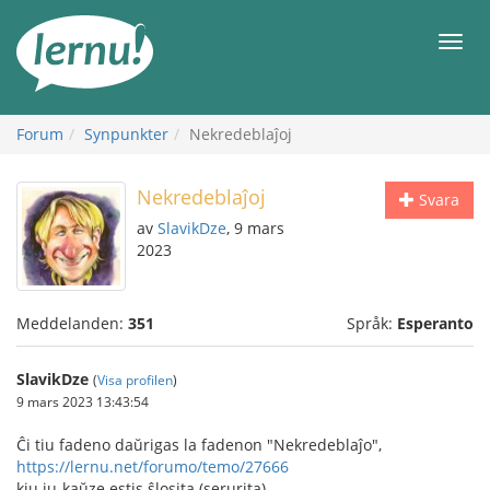
Till
sidans
Meny
innehåll
Forum
Synpunkter
Nekredeblaĵoj
Nekredeblaĵoj
Svara
av
SlavikDze
, 9 mars
2023
Meddelanden:
351
Språk:
Esperanto
SlavikDze
(
Visa profilen
)
9 mars 2023 13:43:54
Ĉi tiu fadeno daŭrigas la fadenon "Nekredeblaĵo",
https://lernu.net/forumo/temo/27666
kiu iu-kaŭze estis ŝlosita (serurita).