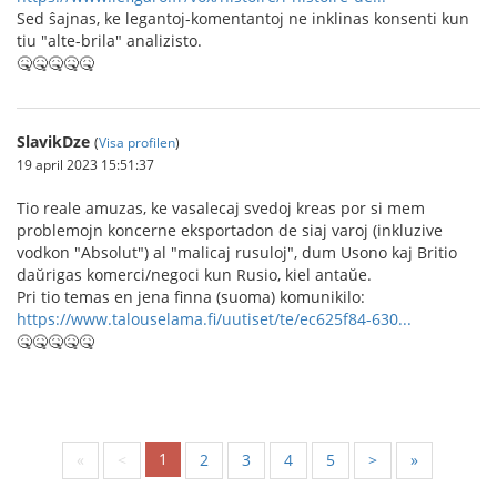
Sed ŝajnas, ke legantoj-komentantoj ne inklinas konsenti kun
tiu "alte-brila" analizisto.
🤒🤒🤒🤒🤒
SlavikDze
(
Visa profilen
)
19 april 2023 15:51:37
Tio reale amuzas, ke vasalecaj svedoj kreas por si mem
problemojn koncerne eksportadon de siaj varoj (inkluzive
vodkon "Absolut") al "malicaj rusuloj", dum Usono kaj Britio
daŭrigas komerci/negoci kun Rusio, kiel antaŭe.
Pri tio temas en jena finna (suoma) komunikilo:
https://www.talouselama.fi/uutiset/te/ec625f84-630...
🤒🤒🤒🤒🤒
1
«
<
2
3
4
5
>
»