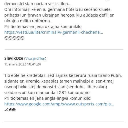
demonstri sian nacian vest-stilon...
Oni informas, ke en iu germana hotelo iu ĉeĉeno kruele
pribatis iun bravan ukrajnan heroon, kiu aŭdacis defili en
ukrajna milita uniformo.
Pri tio temas en jena ukrajna komunikilo:
https://vesti.ua/lite/criminal/v-germanii-chechene...
🤕🤕🤕🤕🤕
SlavikDze
(
Visa profilen
)
15 mars 2023 10:41:24
Tio eble ne kredeblas, sed ŝajnas ke terura rusia tirano Putin,
sidante en Kremlo, kapablas tamen malhelpi al sen-timaj
usonaj hokeistoj demonstri sian (sendube, libervolan)
solidarecon kun niamonda LGBT-komunumo.
Pri tio temas en jena angla-lingva komunikilo:
https://www.google.com/amp/s/www.outsports.com/pla...
🏒⛸️🎃