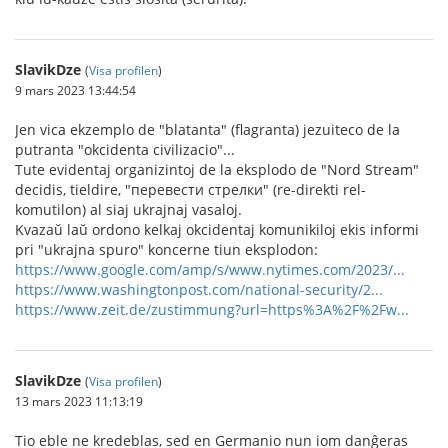
SlavikDze
(
Visa profilen
)
9 mars 2023 13:44:54
Jen vica ekzemplo de "blatanta" (flagranta) jezuiteco de la
putranta "okcidenta civilizacio"...
Tute evidentaj organizintoj de la eksplodo de "Nord Stream"
decidis, tieldire, "перевести стрелки" (re-direkti rel-
komutilon) al siaj ukrajnaj vasaloj.
Kvazaŭ laŭ ordono kelkaj okcidentaj komunikiloj ekis informi
pri "ukrajna spuro" koncerne tiun eksplodon:
https://www.google.com/amp/s/www.nytimes.com/2023/...
https://www.washingtonpost.com/national-security/2...
https://www.zeit.de/zustimmung?url=https%3A%2F%2Fw...
SlavikDze
(
Visa profilen
)
13 mars 2023 11:13:19
Tio eble ne kredeblas, sed en Germanio nun iom danĝeras