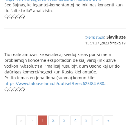
Sed ŝajnas, ke legantoj-komentantoj ne inklinas konsenti kun
tiu "alte-brila" analizisto.
🤒🤒🤒🤒🤒
SlavikDze
(
הצגת פרופיל
)
19 באפריל 2023, 15:51:37
Tio reale amuzas, ke vasalecaj svedoj kreas por si mem
problemojn koncerne eksportadon de siaj varoj (inkluzive
vodkon "Absolut") al "malicaj rusuloj", dum Usono kaj Britio
daŭrigas komerci/negoci kun Rusio, kiel antaŭe.
Pri tio temas en jena finna (suoma) komunikilo:
https://www.talouselama.fi/uutiset/te/ec625f84-630...
🤒🤒🤒🤒🤒
1
«
<
2
3
4
5
>
»