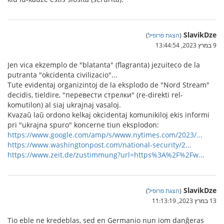
SlavikDze
(
הצגת פרופיל
)
9 במרץ 2023, 13:44:54
Jen vica ekzemplo de "blatanta" (flagranta) jezuiteco de la
putranta "okcidenta civilizacio"...
Tute evidentaj organizintoj de la eksplodo de "Nord Stream"
decidis, tieldire, "перевести стрелки" (re-direkti rel-
komutilon) al siaj ukrajnaj vasaloj.
Kvazaŭ laŭ ordono kelkaj okcidentaj komunikiloj ekis informi
pri "ukrajna spuro" koncerne tiun eksplodon:
https://www.google.com/amp/s/www.nytimes.com/2023/...
https://www.washingtonpost.com/national-security/2...
https://www.zeit.de/zustimmung?url=https%3A%2F%2Fw...
SlavikDze
(
הצגת פרופיל
)
13 במרץ 2023, 11:13:19
Tio eble ne kredeblas, sed en Germanio nun iom danĝeras