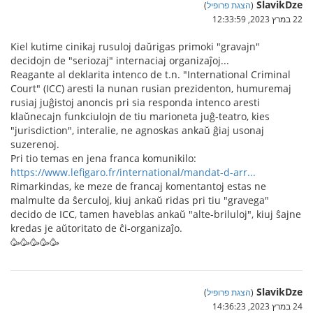
SlavikDze
(
הצגת פרופיל
)
22 במרץ 2023, 12:33:59
Kiel kutime cinikaj rusuloj daŭrigas primoki "gravajn"
decidojn de "seriozaj" internaciaj organizaĵoj...
Reagante al deklarita intenco de t.n. "International Criminal
Court" (ICC) aresti la nunan rusian prezidenton, humuremaj
rusiaj juĝistoj anoncis pri sia responda intenco aresti
klaŭnecajn funkciulojn de tiu marioneta juĝ-teatro, kies
"jurisdiction", interalie, ne agnoskas ankaŭ ĝiaj usonaj
suzerenoj.
Pri tio temas en jena franca komunikilo:
https://www.lefigaro.fr/international/mandat-d-arr...
Rimarkindas, ke meze de francaj komentantoj estas ne
malmulte da ŝerculoj, kiuj ankaŭ ridas pri tiu "gravega"
decido de ICC, tamen haveblas ankaŭ "alte-briluloj", kiuj ŝajne
kredas je aŭtoritato de ĉi-organizaĵo.
🥳🥳🥳🥳🥳
SlavikDze
(
הצגת פרופיל
)
24 במרץ 2023, 14:36:23