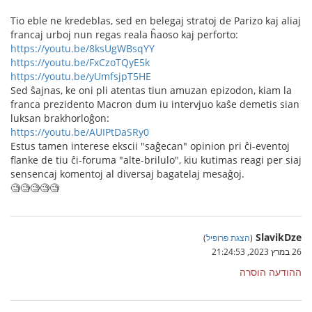
Tio eble ne kredeblas, sed en belegaj stratoj de Parizo kaj aliaj
francaj urboj nun regas reala ĥaoso kaj perforto:
https://youtu.be/8ksUgWBsqYY
https://youtu.be/FxCzoTQyE5k
https://youtu.be/yUmfsjpT5HE
Sed ŝajnas, ke oni pli atentas tiun amuzan epizodon, kiam la
franca prezidento Macron dum iu intervjuo kaŝe demetis sian
luksan brakhorloĝon:
https://youtu.be/AUIPtDaSRy0
Estus tamen interese ekscii "saĝecan" opinion pri ĉi-eventoj
flanke de tiu ĉi-foruma "alte-brilulo", kiu kutimas reagi per siaj
sensencaj komentoj al diversaj bagatelaj mesaĝoj.
🧐🧐🧐🧐🧐
SlavikDze
(
הצגת פרופיל
)
26 במרץ 2023, 21:24:53
ההודעה הוסרה