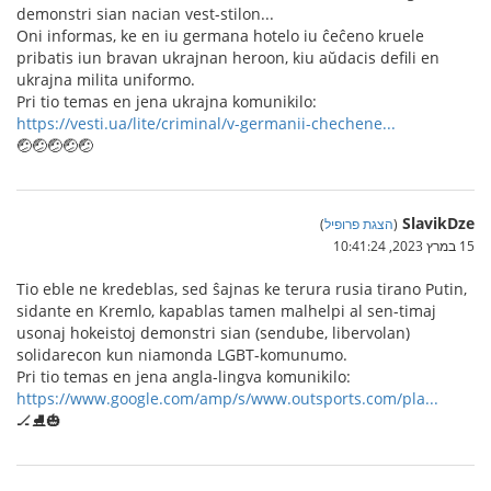
demonstri sian nacian vest-stilon...
Oni informas, ke en iu germana hotelo iu ĉeĉeno kruele
pribatis iun bravan ukrajnan heroon, kiu aŭdacis defili en
ukrajna milita uniformo.
Pri tio temas en jena ukrajna komunikilo:
https://vesti.ua/lite/criminal/v-germanii-chechene...
🤕🤕🤕🤕🤕
SlavikDze
(
הצגת פרופיל
)
15 במרץ 2023, 10:41:24
Tio eble ne kredeblas, sed ŝajnas ke terura rusia tirano Putin,
sidante en Kremlo, kapablas tamen malhelpi al sen-timaj
usonaj hokeistoj demonstri sian (sendube, libervolan)
solidarecon kun niamonda LGBT-komunumo.
Pri tio temas en jena angla-lingva komunikilo:
https://www.google.com/amp/s/www.outsports.com/pla...
🏒⛸️🎃