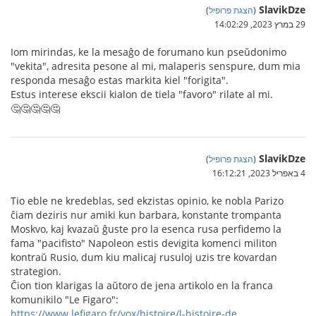
SlavikDze
(
הצגת פרופיל
)
29 במרץ 2023, 14:02:29
Iom mirindas, ke la mesaĝo de forumano kun pseŭdonimo
"vekita", adresita pesone al mi, malaperis senspure, dum mia
responda mesaĝo estas markita kiel "forigita".
Estus interese ekscii kialon de tiela "favoro" rilate al mi.
🤔🤔🤔🤔🤔
SlavikDze
(
הצגת פרופיל
)
4 באפריל 2023, 16:12:21
Tio eble ne kredeblas, sed ekzistas opinio, ke nobla Parizo
ĉiam deziris nur amiki kun barbara, konstante trompanta
Moskvo, kaj kvazaŭ ĝuste pro la esenca rusa perfidemo la
fama "pacifisto" Napoleon estis devigita komenci militon
kontraŭ Rusio, dum kiu malicaj rusuloj uzis tre kovardan
strategion.
Ĉion tion klarigas la aŭtoro de jena artikolo en la franca
komunikilo "Le Figaro":
https://www.lefigaro.fr/vox/histoire/l-histoire-de...