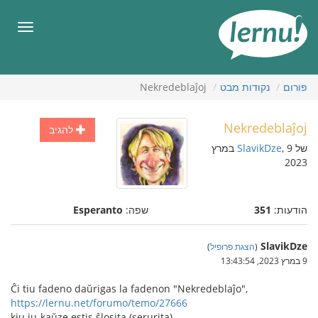
תוכן
עניינים
תפריט
פורום
נקודות מבט
Nekredeblaĵoj
Nekredeblaĵoj
להגיב
של
SlavikDze
, 9 במרץ
2023
הודעות:
351
שפה:
Esperanto
SlavikDze
(
הצגת פרופיל
)
9 במרץ 2023, 13:43:54
Ĉi tiu fadeno daŭrigas la fadenon "Nekredeblaĵo",
https://lernu.net/forumo/temo/27666
kiu iu-kaŭze estis ŝlosita (serurita).