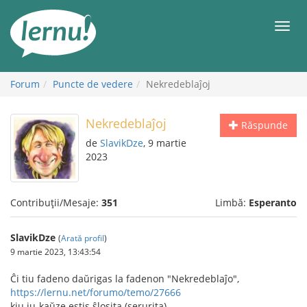
Mergi
la
Meni
conținut
Forum
Puncte de vedere
Nekredeblaĵoj
Nekredeblaĵoj
Răspunde
de
SlavikDze
, 9 martie
2023
Contribuții/Mesaje:
351
Limbă:
Esperanto
SlavikDze
(
Arată profil
)
9 martie 2023, 13:43:54
Ĉi tiu fadeno daŭrigas la fadenon "Nekredeblaĵo",
https://lernu.net/forumo/temo/27666
kiu iu-kaŭze estis ŝlosita (serurita).