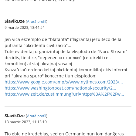
SlavikDze
(
Arată profil
)
9 martie 2023, 13:44:54
Jen vica ekzemplo de "blatanta" (flagranta) jezuiteco de la
putranta "okcidenta civilizacio"...
Tute evidentaj organizintoj de la eksplodo de "Nord Stream"
decidis, tieldire, "перевести стрелки" (re-direkti rel-
komutilon) al siaj ukrajnaj vasaloj.
Kvazaŭ laŭ ordono kelkaj okcidentaj komunikiloj ekis informi
pri "ukrajna spuro" koncerne tiun eksplodon:
https://www.google.com/amp/s/www.nytimes.com/2023/...
https://www.washingtonpost.com/national-security/2...
https://www.zeit.de/zustimmung?url=https%3A%2F%2Fw...
SlavikDze
(
Arată profil
)
13 martie 2023, 11:13:19
Tio eble ne kredeblas, sed en Germanio nun iom danĝeras