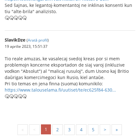
Sed ŝajnas, ke legantoj-komentantoj ne inklinas konsenti kun
tiu "alte-brila" analizisto.
🤒🤒🤒🤒🤒
SlavikDze
(
Arată profil
)
19 aprilie 2023, 15:51:37
Tio reale amuzas, ke vasalecaj svedoj kreas por si mem
problemojn koncerne eksportadon de siaj varoj (inkluzive
vodkon "Absolut") al "malicaj rusuloj", dum Usono kaj Britio
daŭrigas komerci/negoci kun Rusio, kiel antaŭe.
Pri tio temas en jena finna (suoma) komunikilo:
https://www.talouselama.fi/uutiset/te/ec625f84-630...
🤒🤒🤒🤒🤒
1
«
<
2
3
4
5
>
»