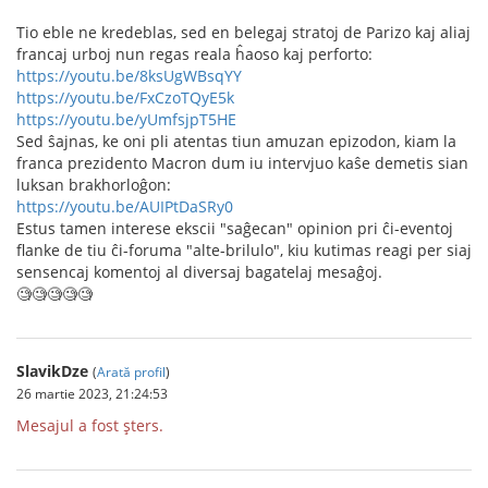
Tio eble ne kredeblas, sed en belegaj stratoj de Parizo kaj aliaj
francaj urboj nun regas reala ĥaoso kaj perforto:
https://youtu.be/8ksUgWBsqYY
https://youtu.be/FxCzoTQyE5k
https://youtu.be/yUmfsjpT5HE
Sed ŝajnas, ke oni pli atentas tiun amuzan epizodon, kiam la
franca prezidento Macron dum iu intervjuo kaŝe demetis sian
luksan brakhorloĝon:
https://youtu.be/AUIPtDaSRy0
Estus tamen interese ekscii "saĝecan" opinion pri ĉi-eventoj
flanke de tiu ĉi-foruma "alte-brilulo", kiu kutimas reagi per siaj
sensencaj komentoj al diversaj bagatelaj mesaĝoj.
🧐🧐🧐🧐🧐
SlavikDze
(
Arată profil
)
26 martie 2023, 21:24:53
Mesajul a fost șters.