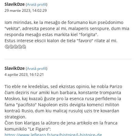
SlavikDze
(
Arată profil
)
29 martie 2023, 14:02:29
Iom mirindas, ke la mesaĝo de forumano kun pseŭdonimo
"vekita", adresita pesone al mi, malaperis senspure, dum mia
responda mesaĝo estas markita kiel "forigita".
Estus interese ekscii kialon de tiela "favoro" rilate al mi.
🤔🤔🤔🤔🤔
SlavikDze
(
Arată profil
)
4 aprilie 2023, 16:12:21
Tio eble ne kredeblas, sed ekzistas opinio, ke nobla Parizo
ĉiam deziris nur amiki kun barbara, konstante trompanta
Moskvo, kaj kvazaŭ ĝuste pro la esenca rusa perfidemo la
fama "pacifisto" Napoleon estis devigita komenci militon
kontraŭ Rusio, dum kiu malicaj rusuloj uzis tre kovardan
strategion.
Ĉion tion klarigas la aŭtoro de jena artikolo en la franca
komunikilo "Le Figaro":
https://www.lefigaro.fr/vox/histoire/l-histoire-de...