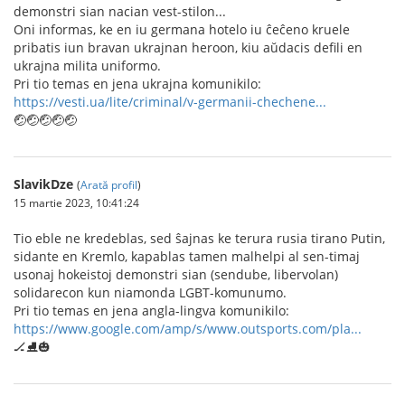
demonstri sian nacian vest-stilon...
Oni informas, ke en iu germana hotelo iu ĉeĉeno kruele
pribatis iun bravan ukrajnan heroon, kiu aŭdacis defili en
ukrajna milita uniformo.
Pri tio temas en jena ukrajna komunikilo:
https://vesti.ua/lite/criminal/v-germanii-chechene...
🤕🤕🤕🤕🤕
SlavikDze
(
Arată profil
)
15 martie 2023, 10:41:24
Tio eble ne kredeblas, sed ŝajnas ke terura rusia tirano Putin,
sidante en Kremlo, kapablas tamen malhelpi al sen-timaj
usonaj hokeistoj demonstri sian (sendube, libervolan)
solidarecon kun niamonda LGBT-komunumo.
Pri tio temas en jena angla-lingva komunikilo:
https://www.google.com/amp/s/www.outsports.com/pla...
🏒⛸️🎃