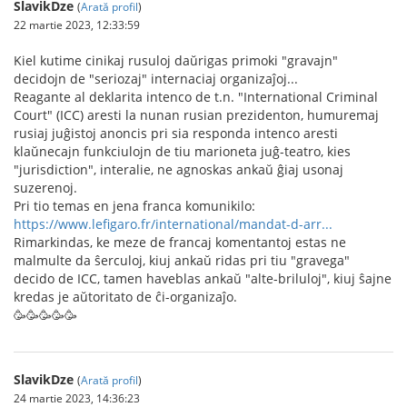
SlavikDze
(
Arată profil
)
22 martie 2023, 12:33:59
Kiel kutime cinikaj rusuloj daŭrigas primoki "gravajn"
decidojn de "seriozaj" internaciaj organizaĵoj...
Reagante al deklarita intenco de t.n. "International Criminal
Court" (ICC) aresti la nunan rusian prezidenton, humuremaj
rusiaj juĝistoj anoncis pri sia responda intenco aresti
klaŭnecajn funkciulojn de tiu marioneta juĝ-teatro, kies
"jurisdiction", interalie, ne agnoskas ankaŭ ĝiaj usonaj
suzerenoj.
Pri tio temas en jena franca komunikilo:
https://www.lefigaro.fr/international/mandat-d-arr...
Rimarkindas, ke meze de francaj komentantoj estas ne
malmulte da ŝerculoj, kiuj ankaŭ ridas pri tiu "gravega"
decido de ICC, tamen haveblas ankaŭ "alte-briluloj", kiuj ŝajne
kredas je aŭtoritato de ĉi-organizaĵo.
🥳🥳🥳🥳🥳
SlavikDze
(
Arată profil
)
24 martie 2023, 14:36:23