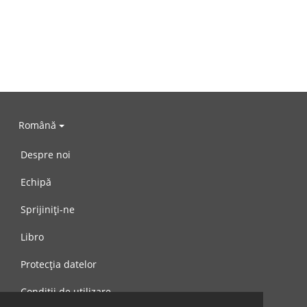
Română
Despre noi
Echipă
Sprijiniți-ne
Libro
Protecția datelor
Condiții de utilizare