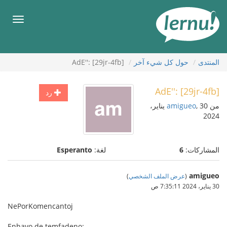
لى
لمحتويات
قائمة
طعام
المنتدى
حول كل شيء آخر
AdE'': [29jr-4fb]
AdE'': [29jr-4fb]
رد
من
amigueo
, 30 يناير،
2024
المشاركات:
6
لغة:
Esperanto
amigueo
(
عرض الملف الشخصي
)
30 يناير، 2024 7:35:11 ص
NePorKomencantoj
Enhavo de temfadeno: