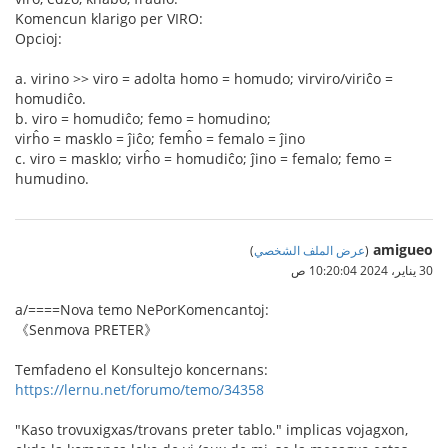
Komencun klarigo per VIRO:
Opcioj:
a. virino >> viro = adolta homo = homudo; virviro/viriĉo =
homudiĉo.
b. viro = homudiĉo; femo = homudino;
virĥo = masklo = ĵiĉo; femĥo = femalo = ĵino
c. viro = masklo; virĥo = homudiĉo; ĵino = femalo; femo =
humudino.
amigueo
(
عرض الملف الشخصي
)
30 يناير، 2024 10:20:04 ص
a/====Nova temo NePorKomencantoj:
《Senmova PRETER》
Temfadeno el Konsultejo koncernans:
https://lernu.net/forumo/temo/34358
"Kaso trovuxigxas/trovans preter tablo." implicas vojagxon,