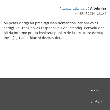
Altebrilas
(
عرض الملف الشخصي
)
6 فبراير، 2024 1:29:44 م
Mi petas klarigi aŭ precizigi vian demandon, ĉar oni volas
certiĝi, ke Franz povas respondi laŭ viaj atendoj. Bonvolu doni
pli da informo pri tiu konkreta punkto de la strukturo de viaj
mesaĝoj 1 aŭ 2, kiun vi deziras detali.
العربية
من نحن