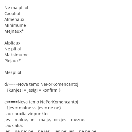
Ne malpli ol
Cxopliol
Almenaux
Minimume
Mejnaux*
Alpliaux
Ne pli ol
Maksimume
Plejaux*
Mezpliol
d/====Nova temo NePorKomencantoj
《kunjesi = jesigi = konfirmi》
e/====Nova temo NePorKomencantoj
《jes = malne vs jes = ne ne》
Laux auxlia vidpunkto:
jes = malne; ne = malje; mezjes = mezne.
Laux alia:
jes = ne ne; ne = ne jes = jes ne; jes = ne ne ne.