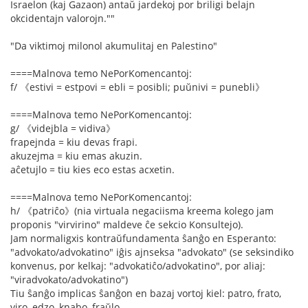
Israelon (kaj Gazaon) antaŭ jardekoj por briligi belajn
okcidentajn valorojn.""
"Da viktimoj milonol akumulitaj en Palestino"
====Malnova temo NePorKomencantoj:
f/ 《estivi = estpovi = ebli = posibli; puŭnivi = punebli》
====Malnova temo NePorKomencantoj:
g/ 《videjbla = vidiva》
frapejnda = kiu devas frapi.
akuzejma = kiu emas akuzin.
aĉetujlo = tiu kies eco estas acxetin.
====Malnova temo NePorKomencantoj:
h/ 《patriĉo》(nia virtuala negaciisma kreema kolego jam
proponis "virvirino" maldeve ĉe sekcio Konsultejo).
Jam normaligxis kontraŭfundamenta ŝanĝo en Esperanto:
"advokato/advokatino" iĝis ajnseksa "advokato" (se seksindiko
konvenus, por kelkaj: "advokatiĉo/advokatino", por aliaj:
"viradvokato/advokatino")
Tiu ŝanĝo implicas ŝanĝon en bazaj vortoj kiel: patro, frato,
viro, edzo, knabo, fraŭlo.