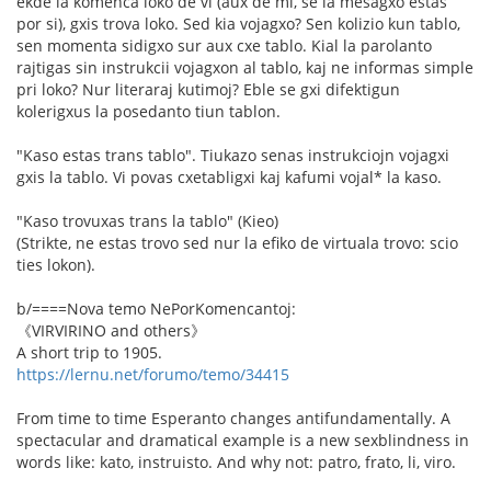
ekde la komenca loko de vi (aux de mi, se la mesagxo estas
por si), gxis trova loko. Sed kia vojagxo? Sen kolizio kun tablo,
sen momenta sidigxo sur aux cxe tablo. Kial la parolanto
rajtigas sin instrukcii vojagxon al tablo, kaj ne informas simple
pri loko? Nur literaraj kutimoj? Eble se gxi difektigun
kolerigxus la posedanto tiun tablon.
"Kaso estas trans tablo". Tiukazo senas instrukciojn vojagxi
gxis la tablo. Vi povas cxetabligxi kaj kafumi vojal* la kaso.
"Kaso trovuxas trans la tablo" (Kieo)
(Strikte, ne estas trovo sed nur la efiko de virtuala trovo: scio
ties lokon).
b/====Nova temo NePorKomencantoj:
《VIRVIRINO and others》
A short trip to 1905.
https://lernu.net/forumo/temo/34415
From time to time Esperanto changes antifundamentally. A
spectacular and dramatical example is a new sexblindness in
words like: kato, instruisto. And why not: patro, frato, li, viro.