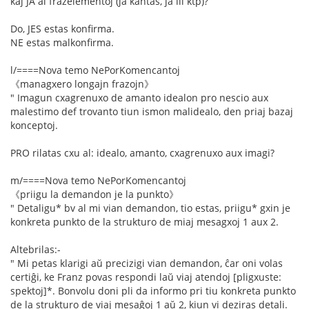
kaj JA al frazelementoj (ja kantas, ja ili ktp)?
Do, JES estas konfirma.
NE estas malkonfirma.
l/====Nova temo NePorKomencantoj
《managxero longajn frazojn》
" Imagun cxagrenuxo de amanto idealon pro nescio aux
malestimo def trovanto tiun ismon malidealo, den priaj bazaj
konceptoj.
PRO rilatas cxu al: idealo, amanto, cxagrenuxo aux imagi?
m/====Nova temo NePorKomencantoj
《priigu la demandon je la punkto》
" Detaligu* bv al mi vian demandon, tio estas, priigu* gxin je
konkreta punkto de la strukturo de miaj mesagxoj 1 aux 2.
Altebrilas:-
" Mi petas klarigi aŭ precizigi vian demandon, ĉar oni volas
certiĝi, ke Franz povas respondi laŭ viaj atendoj [pligxuste:
spektoj]*. Bonvolu doni pli da informo pri tiu konkreta punkto
de la strukturo de viaj mesaĝoj 1 aŭ 2, kiun vi deziras detali.