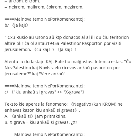
-- alkrom, elkrom.
-- nekrom, malkrom, ĉokrom, mezkrom.
====Malnova temo NePorKomencantoj:
b/ 《ja kaj!》
" Cxu Rusio aŭ Usono aŭ ktp donacos al al ili du ĉiu teritorion
altire pliriĉa ol antaŭ1945a Palestino? Pasporton por viziti
Jerusalemon, 《ĉu kaj》? 《Ja kaj》!
Atentu la du lastajn KAJ. Eble tio malĝustas. Intenco estas: "Ĉu
NovPalestino kaj NovIsraelo ricevos ankaŭ pasporton por
Jerusalemo?" kaj "Vere ankaŭ".
====Malnova temo NePorKomencantoj:
c/ 《"kiu ankaŭ si gravas" >> "X-grava"》
Teksto kie aperas la fenomeno: 《Negativo (kun KROM) ne
enhavas kazon kiu ankaŭ si gravas》.
A. 《ankaŭ si》jam pritraktins.
B. X-grava = kiu ankaŭ si gravas. ¿X?
====Malnova temo NePorKomencantoj: