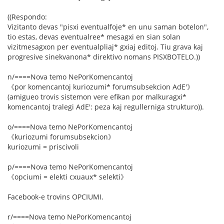
((Respondo:
Vizitanto devas "pisxi eventualfoje* en unu saman botelon",
tio estas, devas eventualree* mesagxi en sian solan
vizitmesagxon per eventualpliaj* gxiaj editoj. Tiu grava kaj
progresive sinekvanona* direktivo nomans PISXBOTELO.))
n/====Nova temo NePorKomencantoj
《por komencantoj kuriozumi* forumsubsekcion AdE'》
(amigueo trovis sistemon vere efikan por malkuragxi*
komencantoj tralegi AdE': peza kaj regullerniga strukturo)).
o/====Nova temo NePorKomencantoj
《kuriozumi forumsubsekcion》
kuriozumi = priscivoli
p/====Nova temo NePorKomencantoj
《opciumi = elekti cxuaux* selekti》
Facebook-e trovins OPCIUMI.
r/====Nova temo NePorKomencantoj