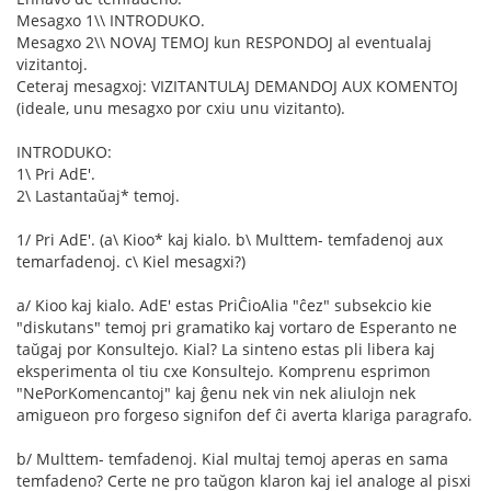
Mesagxo 1\\ INTRODUKO.
Mesagxo 2\\ NOVAJ TEMOJ kun RESPONDOJ al eventualaj
vizitantoj.
Ceteraj mesagxoj: VIZITANTULAJ DEMANDOJ AUX KOMENTOJ
(ideale, unu mesagxo por cxiu unu vizitanto).
INTRODUKO:
1\ Pri AdE'.
2\ Lastantaŭaj* temoj.
1/ Pri AdE'. (a\ Kioo* kaj kialo. b\ Multtem- temfadenoj aux
temarfadenoj. c\ Kiel mesagxi?)
a/ Kioo kaj kialo. AdE' estas PriĈioAlia "ĉez" subsekcio kie
"diskutans" temoj pri gramatiko kaj vortaro de Esperanto ne
taŭgaj por Konsultejo. Kial? La sinteno estas pli libera kaj
eksperimenta ol tiu cxe Konsultejo. Komprenu esprimon
"NePorKomencantoj" kaj ĝenu nek vin nek aliulojn nek
amigueon pro forgeso signifon def ĉi averta klariga paragrafo.
b/ Multtem- temfadenoj. Kial multaj temoj aperas en sama
temfadeno? Certe ne pro taŭgon klaron kaj iel analoge al pisxi