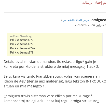
تم إخفاء الرسالة.
amigueo
(
عرض الملف الشخصي
)
5 فبراير، 2024 7:05:50 م
FranzEbersburg:
Pri kio temas???
Pri kio temas???
Pri kio temas???#
Pri kio temas???
Detalu bv al mi vian demandon, tio estas, priigu* gxin je
konkreta punkto de la strukturo de miaj mesagxoj 1 aux 2.
Se vi, kara vizitanto FranzEbersburg, volas koni gxeneralan
ideon de AeE' (densa aux maldensa), legu tekston INTRODUKO
situan en mia mesagxo 1.
((amigueo trovis sistemon vere efikan por malkuragxi*
komencantoj tralegi AdE': peza kaj regullerniga strukturo)).