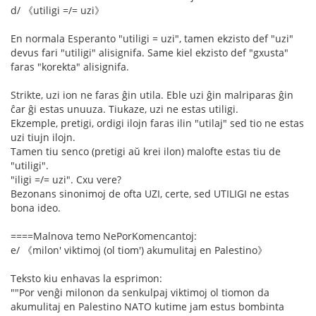
d/ 《utiligi =/= uzi》
En normala Esperanto "utiligi = uzi", tamen ekzisto def "uzi"
devus fari "utiligi" alisignifa. Same kiel ekzisto def "gxusta"
faras "korekta" alisignifa.
Strikte, uzi ion ne faras ĝin utila. Eble uzi ĝin malriparas ĝin
ĉar ĝi estas unuuza. Tiukaze, uzi ne estas utiligi.
Ekzemple, pretigi, ordigi ilojn faras ilin "utilaj" sed tio ne estas
uzi tiujn ilojn.
Tamen tiu senco (pretigi aŭ krei ilon) malofte estas tiu de
"utiligi".
"iligi =/= uzi". Cxu vere?
Bezonans sinonimoj de ofta UZI, certe, sed UTILIGI ne estas
bona ideo.
====Malnova temo NePorKomencantoj:
e/ 《milon' viktimoj (ol tiom') akumulitaj en Palestino》
Teksto kiu enhavas la esprimon:
""Por venĝi milonon da senkulpaj viktimoj ol tiomon da
akumulitaj en Palestino NATO kutime jam estus bombinta