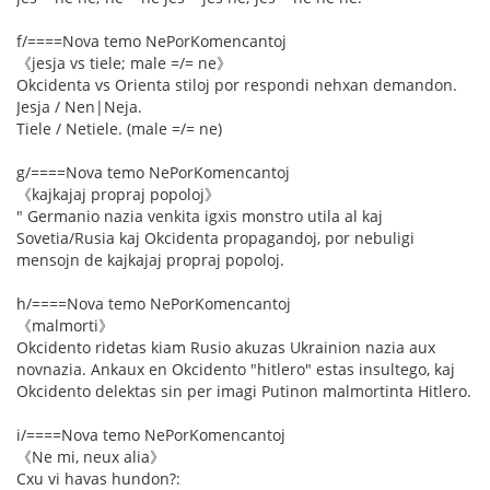
f/====Nova temo NePorKomencantoj
《jesja vs tiele; male =/= ne》
Okcidenta vs Orienta stiloj por respondi nehxan demandon.
Jesja / Nen|Neja.
Tiele / Netiele. (male =/= ne)
g/====Nova temo NePorKomencantoj
《kajkajaj propraj popoloj》
" Germanio nazia venkita igxis monstro utila al kaj
Sovetia/Rusia kaj Okcidenta propagandoj, por nebuligi
mensojn de kajkajaj propraj popoloj.
h/====Nova temo NePorKomencantoj
《malmorti》
Okcidento ridetas kiam Rusio akuzas Ukrainion nazia aux
novnazia. Ankaux en Okcidento "hitlero" estas insultego, kaj
Okcidento delektas sin per imagi Putinon malmortinta Hitlero.
i/====Nova temo NePorKomencantoj
《Ne mi, neux alia》
Cxu vi havas hundon?: