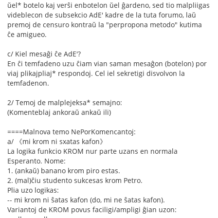
ŭel* botelo kaj verŝi enbotelon ŭel ĝardeno, sed tio malpliigas
videblecon de subsekcio AdE' kadre de la tuta forumo, laŭ
premoj de censuro kontraŭ la "perpropona metodo" kutima
ĉe amigueo.
c/ Kiel mesaĝi ĉe AdE'?
En ĉi temfadeno uzu ĉiam vian saman mesaĝon (botelon) por
viaj plikajpliaj* respondoj. Cel iel sekretigi disvolvon la
temfadenon.
2/ Temoj de malplejeksa* semajno:
(Komenteblaj ankoraŭ ankaŭ ili)
====Malnova temo NePorKomencantoj:
a/ 《mi krom ni sxatas kafon》
La logika funkcio KROM nur parte uzans en normala
Esperanto. Nome:
1. (ankaŭ) banano krom piro estas.
2. (mal)ĉiu studento sukcesas krom Petro.
Plia uzo logikas:
-- mi krom ni ŝatas kafon (do, mi ne ŝatas kafon).
Variantoj de KROM povus faciligi/ampligi ĝian uzon: