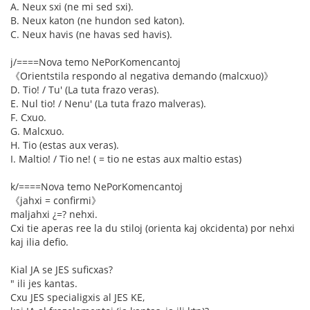
A. Neux sxi (ne mi sed sxi).
B. Neux katon (ne hundon sed katon).
C. Neux havis (ne havas sed havis).
j/====Nova temo NePorKomencantoj
《Orientstila respondo al negativa demando (malcxuo)》
D. Tio! / Tu' (La tuta frazo veras).
E. Nul tio! / Nenu' (La tuta frazo malveras).
F. Cxuo.
G. Malcxuo.
H. Tio (estas aux veras).
I. Maltio! / Tio ne! ( = tio ne estas aux maltio estas)
k/====Nova temo NePorKomencantoj
《jahxi = confirmi》
maljahxi ¿=? nehxi.
Cxi tie aperas ree la du stiloj (orienta kaj okcidenta) por nehxi
kaj ilia defio.
Kial JA se JES suficxas?
" ili jes kantas.
Cxu JES specialigxis al JES KE,