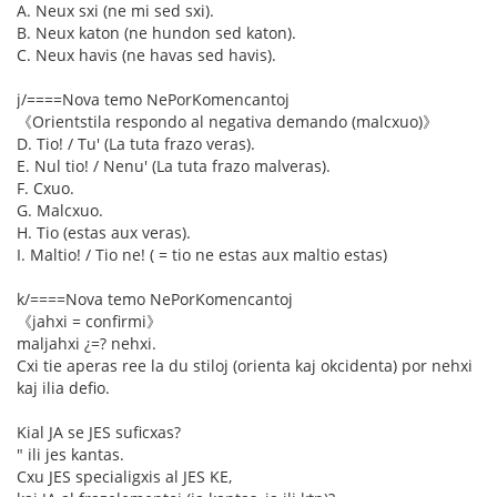
A. Neux sxi (ne mi sed sxi).
B. Neux katon (ne hundon sed katon).
C. Neux havis (ne havas sed havis).
j/====Nova temo NePorKomencantoj
《Orientstila respondo al negativa demando (malcxuo)》
D. Tio! / Tu' (La tuta frazo veras).
E. Nul tio! / Nenu' (La tuta frazo malveras).
F. Cxuo.
G. Malcxuo.
H. Tio (estas aux veras).
I. Maltio! / Tio ne! ( = tio ne estas aux maltio estas)
k/====Nova temo NePorKomencantoj
《jahxi = confirmi》
maljahxi ¿=? nehxi.
Cxi tie aperas ree la du stiloj (orienta kaj okcidenta) por nehxi
kaj ilia defio.
Kial JA se JES suficxas?
" ili jes kantas.
Cxu JES specialigxis al JES KE,