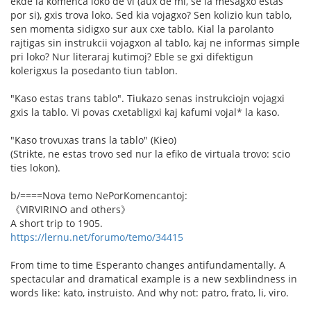
ekde la komenca loko de vi (aux de mi, se la mesagxo estas
por si), gxis trova loko. Sed kia vojagxo? Sen kolizio kun tablo,
sen momenta sidigxo sur aux cxe tablo. Kial la parolanto
rajtigas sin instrukcii vojagxon al tablo, kaj ne informas simple
pri loko? Nur literaraj kutimoj? Eble se gxi difektigun
kolerigxus la posedanto tiun tablon.
"Kaso estas trans tablo". Tiukazo senas instrukciojn vojagxi
gxis la tablo. Vi povas cxetabligxi kaj kafumi vojal* la kaso.
"Kaso trovuxas trans la tablo" (Kieo)
(Strikte, ne estas trovo sed nur la efiko de virtuala trovo: scio
ties lokon).
b/====Nova temo NePorKomencantoj:
《VIRVIRINO and others》
A short trip to 1905.
https://lernu.net/forumo/temo/34415
From time to time Esperanto changes antifundamentally. A
spectacular and dramatical example is a new sexblindness in
words like: kato, instruisto. And why not: patro, frato, li, viro.