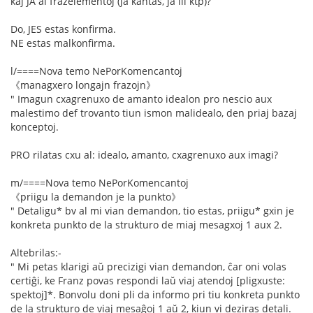
kaj JA al frazelementoj (ja kantas, ja ili ktp)?
Do, JES estas konfirma.
NE estas malkonfirma.
l/====Nova temo NePorKomencantoj
《managxero longajn frazojn》
" Imagun cxagrenuxo de amanto idealon pro nescio aux
malestimo def trovanto tiun ismon malidealo, den priaj bazaj
konceptoj.
PRO rilatas cxu al: idealo, amanto, cxagrenuxo aux imagi?
m/====Nova temo NePorKomencantoj
《priigu la demandon je la punkto》
" Detaligu* bv al mi vian demandon, tio estas, priigu* gxin je
konkreta punkto de la strukturo de miaj mesagxoj 1 aux 2.
Altebrilas:-
" Mi petas klarigi aŭ precizigi vian demandon, ĉar oni volas
certiĝi, ke Franz povas respondi laŭ viaj atendoj [pligxuste:
spektoj]*. Bonvolu doni pli da informo pri tiu konkreta punkto
de la strukturo de viaj mesaĝoj 1 aŭ 2, kiun vi deziras detali.