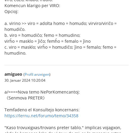
Komencun klarigo per VIRO:
Opcioj:
a. virino >> viro = adolta homo = homudo; virviro/viriĉo =
homudiĉo.
b. viro = homudiĉo; femo = homudino;
virĥo = masklo = ĵiĉo; femĥo = femalo = ĵino
c. viro = masklo; virĥo = homudiĉo; ĵino = femalo; femo =
humudino.
amigueo
(
Profil anzeigen
)
30. Januar 2024 10:20:04
a/====Nova temo NePorKomencantoj:
《Senmova PRETER》
Temfadeno el Konsultejo koncernans:
https://lernu.net/forumo/temo/34358
"Kaso trovuxigxas/trovans preter tablo." implicas vojagxon,