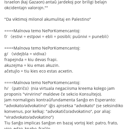
Israelon (kaj Gazaon) antaŭ jardekoj por briligi belajn
okcidentajn valorojn.""
"Da viktimoj milonol akumulitaj en Palestino"
====Malnova temo NePorKomencantoj:
f/ 《estivi = estpovi = ebli = posibli; puŭnivi = punebli》
====Malnova temo NePorKomencantoj:
g/ 《videjbla = vidiva》
frapejnda = kiu devas frapi.
akuzejma = kiu emas akuzin.
aĉetujlo = tiu kies eco estas acxetin.
====Malnova temo NePorKomencantoj:
h/ 《patriĉo》(nia virtuala negaciisma kreema kolego jam
proponis "virvirino" maldeve ĉe sekcio Konsultejo).
Jam normaligxis kontraŭfundamenta ŝanĝo en Esperanto:
"advokato/advokatino" iĝis ajnseksa "advokato" (se seksindiko
konvenus, por kelkaj: "advokatiĉo/advokatino", por aliaj:
"viradvokato/advokatino")
Tiu ŝanĝo implicas ŝanĝon en bazaj vortoj kiel: patro, frato,
viro, edzo, knabo, fraŭlo.