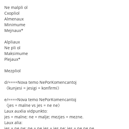
Ne malpli ol
Cxopliol
Almenaux
Minimume
Mejnaux*
Alpliaux
Ne pli ol
Maksimume
Plejaux*
Mezpliol
d/====Nova temo NePorKomencantoj
《kunjesi = jesigi = konfirmi》
e/====Nova temo NePorKomencantoj
《jes = malne vs jes = ne ne》
Laux auxlia vidpunkto:
jes = malne; ne = malje; mezjes = mezne.
Laux alia:
jes = ne ne; ne = ne jes = jes ne; jes = ne ne ne.