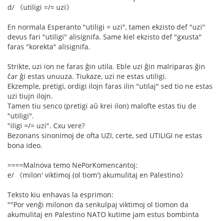
d/ 《utiligi =/= uzi》
En normala Esperanto "utiligi = uzi", tamen ekzisto def "uzi"
devus fari "utiligi" alisignifa. Same kiel ekzisto def "gxusta"
faras "korekta" alisignifa.
Strikte, uzi ion ne faras ĝin utila. Eble uzi ĝin malriparas ĝin
ĉar ĝi estas unuuza. Tiukaze, uzi ne estas utiligi.
Ekzemple, pretigi, ordigi ilojn faras ilin "utilaj" sed tio ne estas
uzi tiujn ilojn.
Tamen tiu senco (pretigi aŭ krei ilon) malofte estas tiu de
"utiligi".
"iligi =/= uzi". Cxu vere?
Bezonans sinonimoj de ofta UZI, certe, sed UTILIGI ne estas
bona ideo.
====Malnova temo NePorKomencantoj:
e/ 《milon' viktimoj (ol tiom') akumulitaj en Palestino》
Teksto kiu enhavas la esprimon:
""Por venĝi milonon da senkulpaj viktimoj ol tiomon da
akumulitaj en Palestino NATO kutime jam estus bombinta