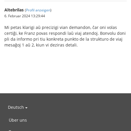
Altebrilas
(
Profil anzeigen
)
6. Februar 2024 13:29:44
Mi petas klarigi aŭ precizigi vian demandon, ĉar oni volas
certiĝi, ke Franz povas respondi laŭ viaj atendoj. Bonvolu doni
pli da informo pri tiu konkreta punkto de la strukturo de viaj
mesaĝoj 1 aŭ 2, kiun vi deziras detali.
Deutsch
Über uns