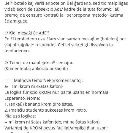
ŭel* botelo kaj verŝi enbotelon ŭel ĝardeno, sed tio malpliigas
videblecon de subsekcio AdE' kadre de la tuta forumo, laŭ
premoj de censuro kontraŭ la "perpropona metodo" kutima
ĉe amigueo.
c/ Kiel mesaĝi ĉe AdE'?
En ĉi temfadeno uzu ĉiam vian saman mesaĝon (botelon) por
viaj plikajpliaj* respondoj. Cel iel sekretigi disvolvon la
temfadenon.
2/ Temoj de malplejeksa* semajno:
(Komenteblaj ankoraŭ ankaŭ ili)
====Malnova temo NePorKomencantoj:
a/ 《mi krom ni sxatas kafon》
La logika funkcio KROM nur parte uzans en normala
Esperanto. Nome:
1. (ankaŭ) banano krom piro estas.
2. (mal)ĉiu studento sukcesas krom Petro.
Plia uzo logikas:
-- mi krom ni ŝatas kafon (do, mi ne ŝatas kafon).
Variantoj de KROM povus faciligi/ampligi ĝian uzon: