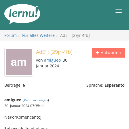
Zum
Inhalt
Men
Forum
Für alles Weitere
AdE'': [29jr-4fb]
AdE'': [29jr-4fb]
Antworten
von
amigueo
, 30.
Januar 2024
Beiträge:
6
Sprache:
Esperanto
amigueo
(
Profil anzeigen
)
30. Januar 2024 07:35:11
NePorKomencantoj
Enhavo de temfadeno: