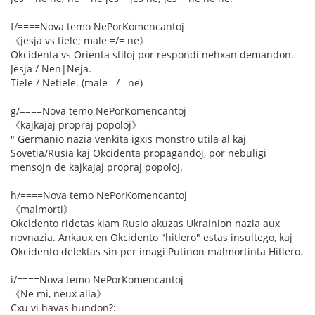
f/====Nova temo NePorKomencantoj
《jesja vs tiele; male =/= ne》
Okcidenta vs Orienta stiloj por respondi nehxan demandon.
Jesja / Nen|Neja.
Tiele / Netiele. (male =/= ne)
g/====Nova temo NePorKomencantoj
《kajkajaj propraj popoloj》
" Germanio nazia venkita igxis monstro utila al kaj
Sovetia/Rusia kaj Okcidenta propagandoj, por nebuligi
mensojn de kajkajaj propraj popoloj.
h/====Nova temo NePorKomencantoj
《malmorti》
Okcidento ridetas kiam Rusio akuzas Ukrainion nazia aux
novnazia. Ankaux en Okcidento "hitlero" estas insultego, kaj
Okcidento delektas sin per imagi Putinon malmortinta Hitlero.
i/====Nova temo NePorKomencantoj
《Ne mi, neux alia》
Cxu vi havas hundon?: