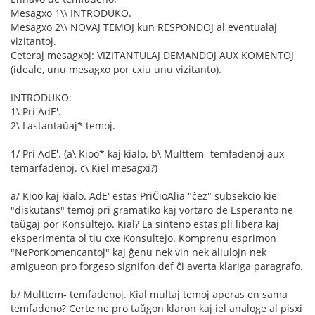
Mesagxo 1\\ INTRODUKO.
Mesagxo 2\\ NOVAJ TEMOJ kun RESPONDOJ al eventualaj
vizitantoj.
Ceteraj mesagxoj: VIZITANTULAJ DEMANDOJ AUX KOMENTOJ
(ideale, unu mesagxo por cxiu unu vizitanto).
INTRODUKO:
1\ Pri AdE'.
2\ Lastantaŭaj* temoj.
1/ Pri AdE'. (a\ Kioo* kaj kialo. b\ Multtem- temfadenoj aux
temarfadenoj. c\ Kiel mesagxi?)
a/ Kioo kaj kialo. AdE' estas PriĈioAlia "ĉez" subsekcio kie
"diskutans" temoj pri gramatiko kaj vortaro de Esperanto ne
taŭgaj por Konsultejo. Kial? La sinteno estas pli libera kaj
eksperimenta ol tiu cxe Konsultejo. Komprenu esprimon
"NePorKomencantoj" kaj ĝenu nek vin nek aliulojn nek
amigueon pro forgeso signifon def ĉi averta klariga paragrafo.
b/ Multtem- temfadenoj. Kial multaj temoj aperas en sama
temfadeno? Certe ne pro taŭgon klaron kaj iel analoge al pisxi