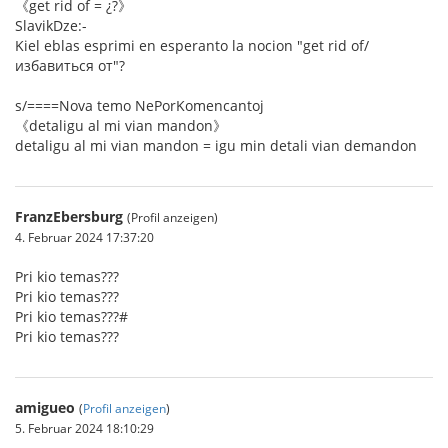
《get rid of = ¿?》
SlavikDze:-
Kiel eblas esprimi en esperanto la nocion "get rid of/
избавиться от"?
s/====Nova temo NePorKomencantoj
《detaligu al mi vian mandon》
detaligu al mi vian mandon = igu min detali vian demandon
FranzEbersburg
(Profil anzeigen)
4. Februar 2024 17:37:20
Pri kio temas???
Pri kio temas???
Pri kio temas???#
Pri kio temas???
amigueo
(
Profil anzeigen
)
5. Februar 2024 18:10:29