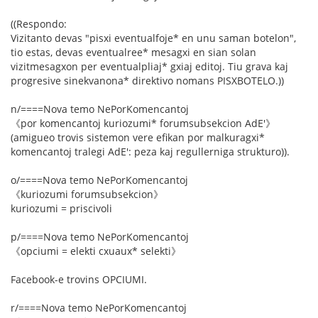
((Respondo:
Vizitanto devas "pisxi eventualfoje* en unu saman botelon",
tio estas, devas eventualree* mesagxi en sian solan
vizitmesagxon per eventualpliaj* gxiaj editoj. Tiu grava kaj
progresive sinekvanona* direktivo nomans PISXBOTELO.))
n/====Nova temo NePorKomencantoj
《por komencantoj kuriozumi* forumsubsekcion AdE'》
(amigueo trovis sistemon vere efikan por malkuragxi*
komencantoj tralegi AdE': peza kaj regullerniga strukturo)).
o/====Nova temo NePorKomencantoj
《kuriozumi forumsubsekcion》
kuriozumi = priscivoli
p/====Nova temo NePorKomencantoj
《opciumi = elekti cxuaux* selekti》
Facebook-e trovins OPCIUMI.
r/====Nova temo NePorKomencantoj