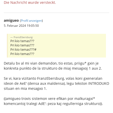
Die Nachricht wurde versteckt.
amigueo
(
Profil anzeigen
)
5. Februar 2024 19:05:50
FranzEbersburg:
Pri kio temas???
Pri kio temas???
Pri kio temas???#
Pri kio temas???
Detalu bv al mi vian demandon, tio estas, priigu* gxin je
konkreta punkto de la strukturo de miaj mesagxoj 1 aux 2.
Se vi, kara vizitanto FranzEbersburg, volas koni gxeneralan
ideon de AeE' (densa aux maldensa), legu tekston INTRODUKO
situan en mia mesagxo 1.
((amigueo trovis sistemon vere efikan por malkuragxi*
komencantoj tralegi AdE': peza kaj regullerniga strukturo)).