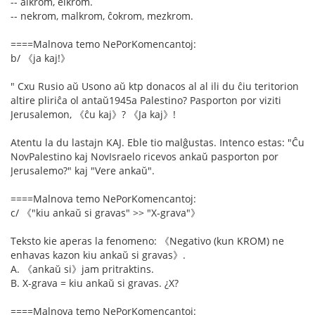
-- alkrom, elkrom.
-- nekrom, malkrom, ĉokrom, mezkrom.
====Malnova temo NePorKomencantoj:
b/ 《ja kaj!》
" Cxu Rusio aŭ Usono aŭ ktp donacos al al ili du ĉiu teritorion
altire pliriĉa ol antaŭ1945a Palestino? Pasporton por viziti
Jerusalemon, 《ĉu kaj》? 《Ja kaj》!
Atentu la du lastajn KAJ. Eble tio malĝustas. Intenco estas: "Ĉu
NovPalestino kaj NovIsraelo ricevos ankaŭ pasporton por
Jerusalemo?" kaj "Vere ankaŭ".
====Malnova temo NePorKomencantoj:
c/ 《"kiu ankaŭ si gravas" >> "X-grava"》
Teksto kie aperas la fenomeno: 《Negativo (kun KROM) ne
enhavas kazon kiu ankaŭ si gravas》.
A. 《ankaŭ si》jam pritraktins.
B. X-grava = kiu ankaŭ si gravas. ¿X?
====Malnova temo NePorKomencantoj: