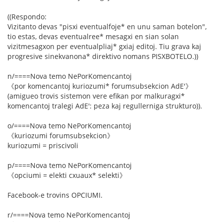
((Respondo:
Vizitanto devas "pisxi eventualfoje* en unu saman botelon",
tio estas, devas eventualree* mesagxi en sian solan
vizitmesagxon per eventualpliaj* gxiaj editoj. Tiu grava kaj
progresive sinekvanona* direktivo nomans PISXBOTELO.))
n/====Nova temo NePorKomencantoj
《por komencantoj kuriozumi* forumsubsekcion AdE'》
(amigueo trovis sistemon vere efikan por malkuragxi*
komencantoj tralegi AdE': peza kaj regullerniga strukturo)).
o/====Nova temo NePorKomencantoj
《kuriozumi forumsubsekcion》
kuriozumi = priscivoli
p/====Nova temo NePorKomencantoj
《opciumi = elekti cxuaux* selekti》
Facebook-e trovins OPCIUMI.
r/====Nova temo NePorKomencantoj