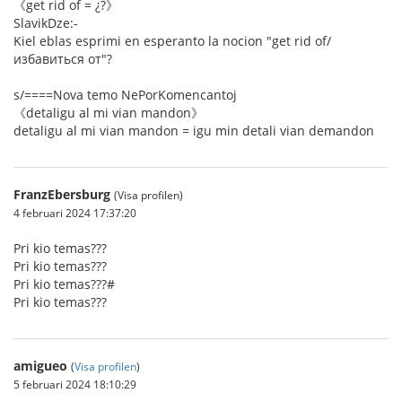
《get rid of = ¿?》
SlavikDze:-
Kiel eblas esprimi en esperanto la nocion "get rid of/
избавиться от"?
s/====Nova temo NePorKomencantoj
《detaligu al mi vian mandon》
detaligu al mi vian mandon = igu min detali vian demandon
FranzEbersburg
(Visa profilen)
4 februari 2024 17:37:20
Pri kio temas???
Pri kio temas???
Pri kio temas???#
Pri kio temas???
amigueo
(
Visa profilen
)
5 februari 2024 18:10:29