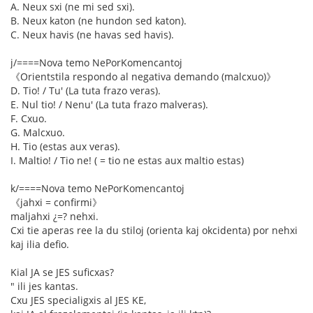
A. Neux sxi (ne mi sed sxi).
B. Neux katon (ne hundon sed katon).
C. Neux havis (ne havas sed havis).
j/====Nova temo NePorKomencantoj
《Orientstila respondo al negativa demando (malcxuo)》
D. Tio! / Tu' (La tuta frazo veras).
E. Nul tio! / Nenu' (La tuta frazo malveras).
F. Cxuo.
G. Malcxuo.
H. Tio (estas aux veras).
I. Maltio! / Tio ne! ( = tio ne estas aux maltio estas)
k/====Nova temo NePorKomencantoj
《jahxi = confirmi》
maljahxi ¿=? nehxi.
Cxi tie aperas ree la du stiloj (orienta kaj okcidenta) por nehxi
kaj ilia defio.
Kial JA se JES suficxas?
" ili jes kantas.
Cxu JES specialigxis al JES KE,