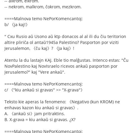
-- alkrom, elkrom.
-- nekrom, malkrom, ĉokrom, mezkrom.
====Malnova temo NePorKomencantoj:
b/ 《ja kaj!》
" Cxu Rusio aŭ Usono aŭ ktp donacos al al ili du ĉiu teritorion
altire pliriĉa ol antaŭ1945a Palestino? Pasporton por viziti
Jerusalemon, 《ĉu kaj》? 《Ja kaj》!
Atentu la du lastajn KAJ. Eble tio malĝustas. Intenco estas: "Ĉu
NovPalestino kaj NovIsraelo ricevos ankaŭ pasporton por
Jerusalemo?" kaj "Vere ankaŭ".
====Malnova temo NePorKomencantoj:
c/ 《"kiu ankaŭ si gravas" >> "X-grava"》
Teksto kie aperas la fenomeno: 《Negativo (kun KROM) ne
enhavas kazon kiu ankaŭ si gravas》.
A. 《ankaŭ si》jam pritraktins.
B. X-grava = kiu ankaŭ si gravas. ¿X?
====Malnova temo NePorKomencantoj: