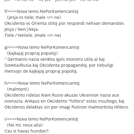
f/====Nova temo NePorKomencantoj
《jesja vs tiele; male =/= ne》
Okcidenta vs Orienta stiloj por respondi nehxan demandon.
Jesja / Nen|Neja.
Tiele / Netiele. (male =/= ne)
g/====Nova temo NePorKomencantoj
《kajkajaj propraj popoloj》
" Germanio nazia venkita igxis monstro utila al kaj
Sovetia/Rusia kaj Okcidenta propagandoj, por nebuligi
mensojn de kajkajaj propraj popoloj.
h/====Nova temo NePorKomencantoj
《malmorti》
Okcidento ridetas kiam Rusio akuzas Ukrainion nazia aux
novnazia. Ankaux en Okcidento "hitlero" estas insultego, kaj
Okcidento delektas sin per imagi Putinon malmortinta Hitlero.
i/====Nova temo NePorKomencantoj
《Ne mi, neux alia》
Cxu vi havas hundon?: