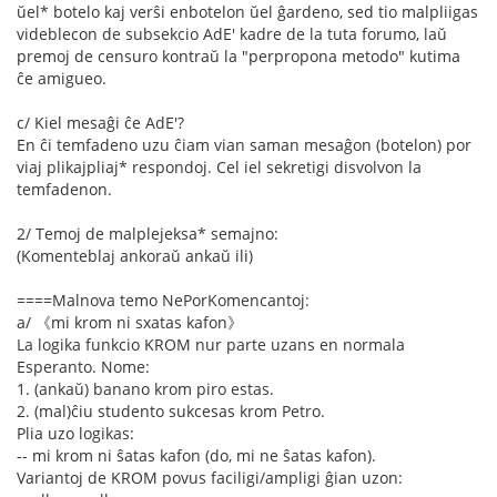
ŭel* botelo kaj verŝi enbotelon ŭel ĝardeno, sed tio malpliigas
videblecon de subsekcio AdE' kadre de la tuta forumo, laŭ
premoj de censuro kontraŭ la "perpropona metodo" kutima
ĉe amigueo.
c/ Kiel mesaĝi ĉe AdE'?
En ĉi temfadeno uzu ĉiam vian saman mesaĝon (botelon) por
viaj plikajpliaj* respondoj. Cel iel sekretigi disvolvon la
temfadenon.
2/ Temoj de malplejeksa* semajno:
(Komenteblaj ankoraŭ ankaŭ ili)
====Malnova temo NePorKomencantoj:
a/ 《mi krom ni sxatas kafon》
La logika funkcio KROM nur parte uzans en normala
Esperanto. Nome:
1. (ankaŭ) banano krom piro estas.
2. (mal)ĉiu studento sukcesas krom Petro.
Plia uzo logikas:
-- mi krom ni ŝatas kafon (do, mi ne ŝatas kafon).
Variantoj de KROM povus faciligi/ampligi ĝian uzon: