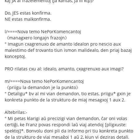
kaj JA al frazelementoj (ja kantas, ja ili ktp)?
Do, JES estas konfirma.
NE estas malkonfirma.
l/====Nova temo NePorKomencantoj
《managxero longajn frazojn》
" Imagun cxagrenuxo de amanto idealon pro nescio aux
malestimo def trovanto tiun ismon malidealo, den priaj bazaj
konceptoj.
PRO rilatas cxu al: idealo, amanto, cxagrenuxo aux imagi?
m/====Nova temo NePorKomencantoj
《priigu la demandon je la punkto》
" Detaligu* bv al mi vian demandon, tio estas, priigu* gxin je
konkreta punkto de la strukturo de miaj mesagxoj 1 aux 2.
Altebrilas:-
" Mi petas klarigi aŭ precizigi vian demandon, ĉar oni volas
certiĝi, ke Franz povas respondi laŭ viaj atendoj [pligxuste:
spektoj]*. Bonvolu doni pli da informo pri tiu konkreta punkto
de la strukturo de viaj mesaĝoj 1 aŭ 2, kiun vi deziras detali.