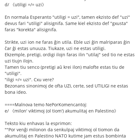
d/ 《utiligi =/= uzi》
En normala Esperanto "utiligi = uzi", tamen ekzisto def "uzi"
devus fari "utiligi" alisignifa. Same kiel ekzisto def "gxusta"
faras "korekta" alisignifa.
Strikte, uzi ion ne faras ĝin utila. Eble uzi ĝin malriparas ĝin
ĉar ĝi estas unuuza. Tiukaze, uzi ne estas utiligi.
Ekzemple, pretigi, ordigi ilojn faras ilin "utilaj" sed tio ne estas
uzi tiujn ilojn.
Tamen tiu senco (pretigi aŭ krei ilon) malofte estas tiu de
"utiligi".
"iligi =/= uzi". Cxu vere?
Bezonans sinonimoj de ofta UZI, certe, sed UTILIGI ne estas
bona ideo.
====Malnova temo NePorKomencantoj:
e/ 《milon' viktimoj (ol tiom') akumulitaj en Palestino》
Teksto kiu enhavas la esprimon:
""Por venĝi milonon da senkulpaj viktimoj ol tiomon da
akumulitaj en Palestino NATO kutime jam estus bombinta