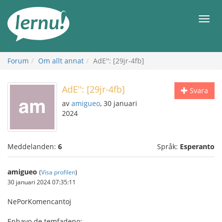
Till
sidans
Meny
innehåll
Forum
Om allt annat
AdE'': [29jr-4fb]
AdE'': [29jr-4fb]
Svara
av
amigueo
, 30 januari
2024
Meddelanden:
6
Språk:
Esperanto
amigueo
(
Visa profilen
)
30 januari 2024 07:35:11
NePorKomencantoj
Enhavo de temfadeno: