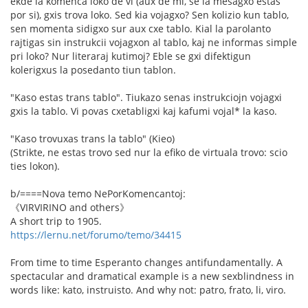
ekde la komenca loko de vi (aux de mi, se la mesagxo estas
por si), gxis trova loko. Sed kia vojagxo? Sen kolizio kun tablo,
sen momenta sidigxo sur aux cxe tablo. Kial la parolanto
rajtigas sin instrukcii vojagxon al tablo, kaj ne informas simple
pri loko? Nur literaraj kutimoj? Eble se gxi difektigun
kolerigxus la posedanto tiun tablon.
"Kaso estas trans tablo". Tiukazo senas instrukciojn vojagxi
gxis la tablo. Vi povas cxetabligxi kaj kafumi vojal* la kaso.
"Kaso trovuxas trans la tablo" (Kieo)
(Strikte, ne estas trovo sed nur la efiko de virtuala trovo: scio
ties lokon).
b/====Nova temo NePorKomencantoj:
《VIRVIRINO and others》
A short trip to 1905.
https://lernu.net/forumo/temo/34415
From time to time Esperanto changes antifundamentally. A
spectacular and dramatical example is a new sexblindness in
words like: kato, instruisto. And why not: patro, frato, li, viro.