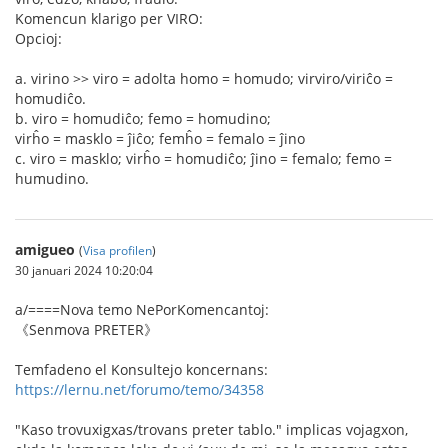
Komencun klarigo per VIRO:
Opcioj:
a. virino >> viro = adolta homo = homudo; virviro/viriĉo =
homudiĉo.
b. viro = homudiĉo; femo = homudino;
virĥo = masklo = ĵiĉo; femĥo = femalo = ĵino
c. viro = masklo; virĥo = homudiĉo; ĵino = femalo; femo =
humudino.
amigueo
(
Visa profilen
)
30 januari 2024 10:20:04
a/====Nova temo NePorKomencantoj:
《Senmova PRETER》
Temfadeno el Konsultejo koncernans:
https://lernu.net/forumo/temo/34358
"Kaso trovuxigxas/trovans preter tablo." implicas vojagxon,