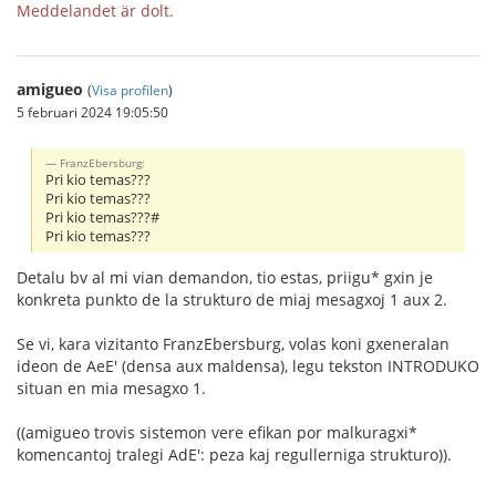
Meddelandet är dolt.
amigueo
(
Visa profilen
)
5 februari 2024 19:05:50
FranzEbersburg:
Pri kio temas???
Pri kio temas???
Pri kio temas???#
Pri kio temas???
Detalu bv al mi vian demandon, tio estas, priigu* gxin je
konkreta punkto de la strukturo de miaj mesagxoj 1 aux 2.
Se vi, kara vizitanto FranzEbersburg, volas koni gxeneralan
ideon de AeE' (densa aux maldensa), legu tekston INTRODUKO
situan en mia mesagxo 1.
((amigueo trovis sistemon vere efikan por malkuragxi*
komencantoj tralegi AdE': peza kaj regullerniga strukturo)).