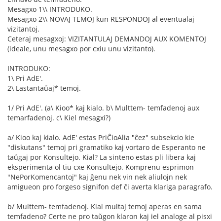
Mesagxo 1\\ INTRODUKO.
Mesagxo 2\\ NOVAJ TEMOJ kun RESPONDOJ al eventualaj
vizitantoj.
Ceteraj mesagxoj: VIZITANTULAJ DEMANDOJ AUX KOMENTOJ
(ideale, unu mesagxo por cxiu unu vizitanto).
INTRODUKO:
1\ Pri AdE'.
2\ Lastantaŭaj* temoj.
1/ Pri AdE'. (a\ Kioo* kaj kialo. b\ Multtem- temfadenoj aux
temarfadenoj. c\ Kiel mesagxi?)
a/ Kioo kaj kialo. AdE' estas PriĈioAlia "ĉez" subsekcio kie
"diskutans" temoj pri gramatiko kaj vortaro de Esperanto ne
taŭgaj por Konsultejo. Kial? La sinteno estas pli libera kaj
eksperimenta ol tiu cxe Konsultejo. Komprenu esprimon
"NePorKomencantoj" kaj ĝenu nek vin nek aliulojn nek
amigueon pro forgeso signifon def ĉi averta klariga paragrafo.
b/ Multtem- temfadenoj. Kial multaj temoj aperas en sama
temfadeno? Certe ne pro taŭgon klaron kaj iel analoge al pisxi