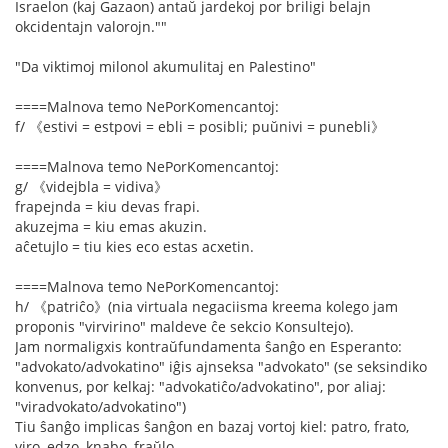
Israelon (kaj Gazaon) antaŭ jardekoj por briligi belajn
okcidentajn valorojn.""
"Da viktimoj milonol akumulitaj en Palestino"
====Malnova temo NePorKomencantoj:
f/ 《estivi = estpovi = ebli = posibli; puŭnivi = punebli》
====Malnova temo NePorKomencantoj:
g/ 《videjbla = vidiva》
frapejnda = kiu devas frapi.
akuzejma = kiu emas akuzin.
aĉetujlo = tiu kies eco estas acxetin.
====Malnova temo NePorKomencantoj:
h/ 《patriĉo》(nia virtuala negaciisma kreema kolego jam
proponis "virvirino" maldeve ĉe sekcio Konsultejo).
Jam normaligxis kontraŭfundamenta ŝanĝo en Esperanto:
"advokato/advokatino" iĝis ajnseksa "advokato" (se seksindiko
konvenus, por kelkaj: "advokatiĉo/advokatino", por aliaj:
"viradvokato/advokatino")
Tiu ŝanĝo implicas ŝanĝon en bazaj vortoj kiel: patro, frato,
viro, edzo, knabo, fraŭlo.