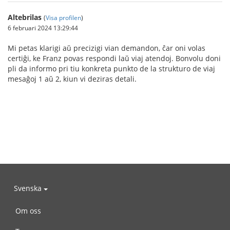
Altebrilas
(
Visa profilen
)
6 februari 2024 13:29:44
Mi petas klarigi aŭ precizigi vian demandon, ĉar oni volas
certiĝi, ke Franz povas respondi laŭ viaj atendoj. Bonvolu doni
pli da informo pri tiu konkreta punkto de la strukturo de viaj
mesaĝoj 1 aŭ 2, kiun vi deziras detali.
Svenska
Om oss