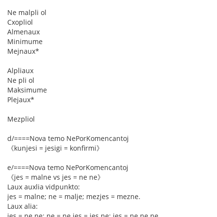
Ne malpli ol
Cxopliol
Almenaux
Minimume
Mejnaux*
Alpliaux
Ne pli ol
Maksimume
Plejaux*
Mezpliol
d/====Nova temo NePorKomencantoj
《kunjesi = jesigi = konfirmi》
e/====Nova temo NePorKomencantoj
《jes = malne vs jes = ne ne》
Laux auxlia vidpunkto:
jes = malne; ne = malje; mezjes = mezne.
Laux alia:
jes = ne ne; ne = ne jes = jes ne; jes = ne ne ne.